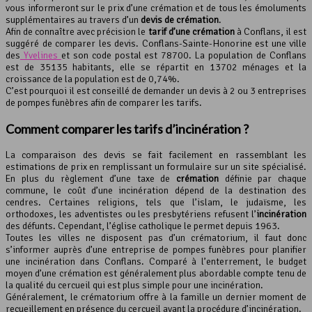
vous informeront sur le prix d’une crémation et de tous les émoluments
supplémentaires au travers d’un
devis de crémation
.
Afin de connaître avec précision le
tarif d’une crémation
à Conflans, il est
suggéré de comparer les devis. Conflans-Sainte-Honorine est une ville
des
Yvelines
et son code postal est 78700. La population de Conflans
est de 35135 habitants, elle se répartit en 13702 ménages et la
croissance de la population est de 0,74%.
C’est pourquoi il est conseillé de demander un devis à 2 ou 3 entreprises
de pompes funèbres afin de comparer les tarifs.
Comment comparer les tarifs d’
incinération
?
La comparaison des devis se fait facilement en rassemblant les
estimations de prix en remplissant un formulaire sur un site spécialisé.
En plus du règlement d’une taxe de
crémation
définie par chaque
commune, le coût d’une incinération dépend de la destination des
cendres. Certaines religions, tels que l’islam, le judaïsme, les
orthodoxes, les adventistes ou les presbytériens refusent l’
incinération
des défunts. Cependant, l’église catholique le permet depuis 1963.
Toutes les villes ne disposent pas d’un crématorium, il faut donc
s’informer auprès d’une entreprise de pompes funèbres pour planifier
une incinération dans Conflans. Comparé à l’enterrement, le budget
moyen d’une crémation est généralement plus abordable compte tenu de
la qualité du cercueil qui est plus simple pour une incinération.
Généralement, le crématorium offre à la famille un dernier moment de
recueillement en présence du cercueil avant la procédure d’incinération.