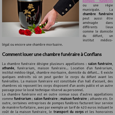
pompes funèbres
ou une régie
municipale. La
chambre funéraire
peut aussi être
aménagée dans
différents lieux
comme le domicile
du défunt, un
institut médico-
légal ou encore une chambre mortuaire.
Comment louer une
chambre funéraire
à Conflans
La chambre funéraire désigne plusieurs appellations :
salon funéraire
,
athanée
, funérarium, maison funéraire… Location d’un funérarium,
institut médico-légal, chambre mortuaire, domicile du défunt… Il existe
quelques endroits où on peut garder le corps du défunt avant les
funérailles. La maison funéraire est constituée d’un hall d’accueil, des
chambres où reposent les corps disposent d’un accès public et un autre
passage pour le local technique réservé au personnel.
La chambre funéraire est en outre connue sous d’autres appellations
comme
funérarium
;
salon funéraire
;
maison funéraire
; athanée etc. En
outre, certaines entreprises de pompes funèbres facturent leur service
de manière forfaitaire, avec par exemple un tarif de 420 euros incluant le
coût de la maison funéraire, le
transport du corps
et les honoraires