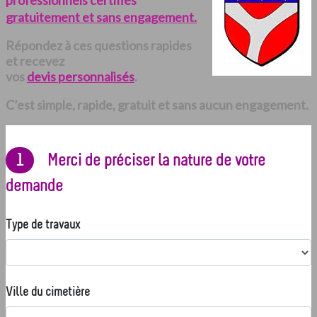
professionnels certifiés
gratuitement et sans engagement.
Répondez à ces questions rapides
et recevez
vos
devis personnalisés
.
C’est simple, rapide, gratuit et sans aucun engagement.