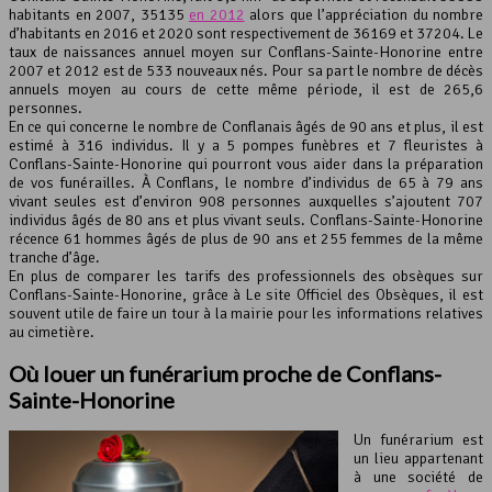
habitants en 2007, 35135
en 2012
alors que l’appréciation du nombre
d’habitants en 2016 et 2020 sont respectivement de 36169 et 37204. Le
Leaflet
, ©
OpenStreetMap
contributeurs
taux de naissances annuel moyen sur Conflans-Sainte-Honorine entre
2007 et 2012 est de 533 nouveaux nés. Pour sa part le nombre de décès
annuels moyen au cours de cette même période, il est de 265,6
personnes.
En ce qui concerne le nombre de Conflanais âgés de 90 ans et plus, il est
estimé à 316 individus. Il y a 5 pompes funèbres et 7 fleuristes à
Conflans-Sainte-Honorine qui pourront vous aider dans la préparation
de vos funérailles. À Conflans, le nombre d’individus de 65 à 79 ans
vivant seules est d’environ 908 personnes auxquelles s’ajoutent 707
individus âgés de 80 ans et plus vivant seuls. Conflans-Sainte-Honorine
récence 61 hommes âgés de plus de 90 ans et 255 femmes de la même
tranche d’âge.
En plus de comparer les tarifs des professionnels des obsèques sur
Conflans-Sainte-Honorine, grâce à Le site Officiel des Obsèques, il est
souvent utile de faire un tour à la mairie pour les informations relatives
au cimetière.
Où
louer un funérarium
proche de Conflans-
Sainte-Honorine
Un funérarium est
un lieu appartenant
à une société de