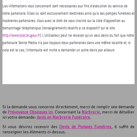
Si la demande vous concerne directement, merci de remplir une demande
de
Prévoyance Obsèques ici
. Concernant la
Marbrerie
, merci de détailler
ici votre demande:
devis en Marbrerie Funéraire
.
Si vous désirez recevoir des
Devis de Pompes Funèbres
, il suffit de
renseigner les éléments ci-dessus.