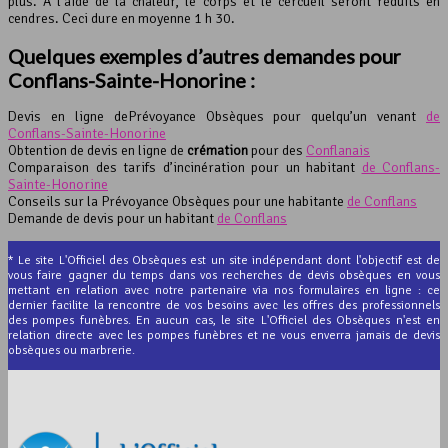
plus. À l’aide de la chaleur, le corps et le cercueil seront réduits en
cendres. Ceci dure en moyenne 1 h 30.
Quelques exemples d’autres demandes pour
Conflans-Sainte-Honorine :
Devis en ligne dePrévoyance Obsèques pour quelqu’un venant
de
Conflans-Sainte-Honorine
Obtention de devis en ligne de
crémation
pour des
Conflanais
Comparaison des tarifs d’incinération pour un habitant
de Conflans-
Sainte-Honorine
Conseils sur la Prévoyance Obsèques pour une habitante
de Conflans
Demande de devis pour un habitant
de Conflans
* Le site L'Officiel des Obsèques est un site indépendant dont l'objectif est de
vous faire gagner du temps dans vos recherches de devis obsèques en vous
mettant en relation avec notre partenaire via nos formulaires en ligne : ce
dernier facilite la rencontre de vos besoins avec les offres des professionnels
des pompes funèbres. En aucun cas, le site L'Officiel des Obsèques n'est en
relation directe avec les pompes funèbres et ne vous enverra jamais de devis
obsèques ou marbrerie.