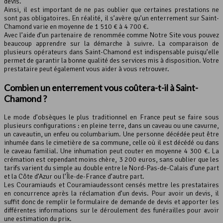
devis.
Ainsi, il est important de ne pas oublier que certaines prestations ne
sont pas obligatoires. En réalité, il s’avère qu’un enterrement sur Saint-
Chamond varie en moyenne de 1 510 € à 4 700 €.
Avec l’aide d’un partenaire de renommée comme Notre Site vous pouvez
beaucoup apprendre sur la démarche à suivre. La comparaison de
plusieurs opérateurs dans Saint-Chamond est indispensable puisqu’elle
permet de garantir la bonne qualité des services mis à disposition. Votre
prestataire peut également vous aider à vous retrouver.
Combien
un enterrement
vous coûtera-t-il à Saint-
Chamond ?
Le mode d’obsèques le plus traditionnel en France peut se faire sous
plusieurs configurations : en pleine terre, dans un caveau ou une cavurne,
un caveautin, un enfeu ou columbarium. Une personne décédée peut être
inhumée dans le cimetière de sa commune, celle où il est décédé ou dans
le caveau familial. Une inhumation peut couter en moyenne 4 300 €. La
crémation est cependant moins chère, 3 200 euros, sans oublier que les
tarifs varient du simple au double entre le Nord-Pas-de-Calais d’une part
et la Côte d’Azur ou l’Île-de-France d’autre part.
Les Couramiauds et Couramiaudessont censés mettre les prestataires
en concurrence après la réclamation d’un devis. Pour avoir un devis, il
suffit donc de remplir le formulaire de demande de devis et apporter les
différentes informations sur le déroulement des funérailles pour avoir
une estimation du prix.