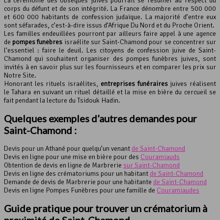
La cérémonie des obsèques juives pourrait se résumer au respect du
corps du défunt et de son intégrité. La France dénombre entre 500 000
et 600 000 habitants de confession judaïque. La majorité d’entre eux
sont séfarades, c’est-à-dire issus d’Afrique Du Nord et du Proche Orient.
Les familles endeuillées pourront par ailleurs faire appel à une agence
de
pompes funèbres
israélite sur Saint-Chamond pour se concentrer sur
l’essentiel : faire le deuil. Les citoyens de confession juive de Saint-
Chamond qui souhaitent organiser des pompes funèbres juives, sont
invités à en savoir plus sur les fournisseurs et en comparer les prix sur
Notre Site.
Honorant les rituels israélites,
entreprises funéraires
juives réalisent
le Tahara en suivant un rituel détaillé et la mise en bière du cercueil se
fait pendant la lecture du Tsidouk Hadin.
Quelques exemples d’autres demandes pour
Saint-Chamond :
Devis pour un Athané pour quelqu’un venant
de Saint-Chamond
Devis en ligne pour une mise en bière pour des
Couramiauds
Obtention de devis en ligne de Marbrerie
sur Saint-Chamond
Devis en ligne des crématoriums pour un habitant
de Saint-Chamond
Demande de devis de Marbrerie pour une habitante
de Saint-Chamond
Devis en ligne Pompes Funèbres pour une famille de
Couramiaudes
Guide pratique pour trouver un crématorium à