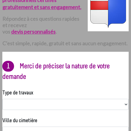
professionnels certifiés
gratuitement et sans engagement.
Répondez à ces questions rapides
et recevez
vos
devis personnalisés
.
C’est simple, rapide, gratuit et sans aucun engagement.