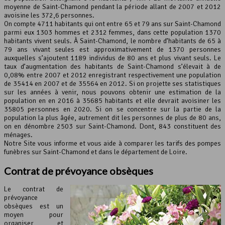
moyenne de Saint-Chamond pendant la période allant de 2007 et 2012
avoisine les 372,6 personnes.
Leaflet
, ©
OpenStreetMap
contributeurs
On compte 4711 habitants qui ont entre 65 et 79 ans sur Saint-Chamond
parmi eux 1303 hommes et 2312 femmes, dans cette population 1370
habitants vivent seuls. À Saint-Chamond, le nombre d’habitants de 65 à
79 ans vivant seules est approximativement de 1370 personnes
auxquelles s’ajoutent 1189 individus de 80 ans et plus vivant seuls. Le
taux d’augmentation des habitants de Saint-Chamond s’élevait à de
0,08% entre 2007 et 2012 enregistrant respectivement une population
de 35414 en 2007 et de 35564 en 2012. Si on projette ses statistiques
sur les années à venir, nous pouvons obtenir une estimation de la
population en en 2016 à 35685 habitants et elle devrait avoisiner les
35805 personnes en 2020. Si on se concentre sur la partie de la
population la plus âgée, autrement dit les personnes de plus de 80 ans,
on en dénombre 2503 sur Saint-Chamond. Dont, 843 constituent des
ménages.
Notre Site vous informe et vous aide à comparer les tarifs des pompes
funèbres sur Saint-Chamond et dans le département de Loire.
Contrat de
prévoyance obsèques
Le contrat de
prévoyance
obsèques est un
moyen pour
organiser et