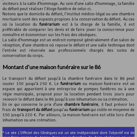
visiteurs à la salle d’hommage. Au sein d’une salle d’hommage, la famille
du défunt peut réaliser l’éloge funèbre de celui-ci.
Notons que le domicile du défunt, l’institut médico-légal ou une chambre
mortuaire sont des espaces propices à la conservation du défunt. Au cas
où la location du
funérarium
est à la charge de la famille, il est
préférable de comparer les devis et de faire jouer la concurrence pour
connaître et économiser sur les frais des obsèques.
La salle d’hommage est un endroit composé généralement d’un salon de
réception, d’une chambre où repose le défunt et une salle technique dont
l’entrée est réservée aux professionnels chargés des soins de
conservation du corps.
Montant d’une maison funéraire sur le 86
Le transport du défunt jusqu’à la chambre funéraire dans le 86 peut
couter 150 jusqu’à 250 €. Le
funérarium
ou maison funéraire est un
espace qui appartient à une entreprise de pompes funèbres ou à une
régie municipale, proposé pour la location pendant trois jours pour
recevoir le défunt dans le 86 jusqu’à son inhumation ou sa crémation.
En ce qui concerne le prix d’une
chambre funéraire
, il faut prévoir les
frais de
transport du défunt
jusqu’au
funérarium
qui coûte en moyenne de
150 jusqu’à 220 €. Par ailleurs, la maison funéraire est utile lors d’une
inhumation ou une crémation.
* Le site L'Officiel des Obsèques est un site indépendant dont l'objectif est de