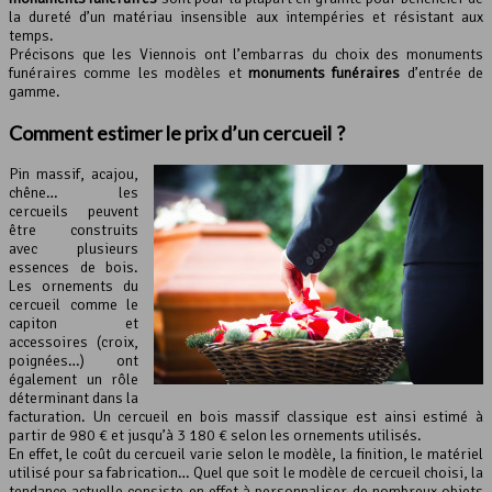
la dureté d’un matériau insensible aux intempéries et résistant aux
temps.
Précisons que les Viennois ont l’embarras du choix des monuments
funéraires comme les modèles et
monuments funéraires
d’entrée de
gamme.
Comment estimer le prix d’un cercueil ?
Pin massif, acajou,
chêne… les
cercueils peuvent
être construits
avec plusieurs
essences de bois.
Les ornements du
cercueil comme le
capiton et
accessoires (croix,
poignées…) ont
également un rôle
déterminant dans la
facturation. Un cercueil en bois massif classique est ainsi estimé à
partir de 980 € et jusqu’à 3 180 € selon les ornements utilisés.
En effet, le coût du cercueil varie selon le modèle, la finition, le matériel
utilisé pour sa fabrication… Quel que soit le modèle de cercueil choisi, la
tendance actuelle consiste en effet à personnaliser de nombreux objets