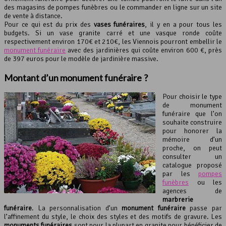
des magasins de pompes funèbres ou le commander en ligne sur un site
de vente à distance.
Pour ce qui est du prix des
vases funéraires
, il y en a pour tous les
budgets. Si un vase granite carré et une vasque ronde coûte
respectivement environ 170€ et 210€, les Viennois pourront embellir le
monument funéraire
avec des jardinières qui coûte environ 600 €, près
de 397 euros pour le modèle de jardinière massive.
Montant d’un
monument funéraire
?
Pour choisir le type
de monument
funéraire que l’on
souhaite construire
pour honorer la
mémoire d’un
proche, on peut
consulter un
catalogue proposé
par les
pompes
funèbres
ou les
agences de
marbrerie
funéraire
. La personnalisation d’un
monument funéraire
passe par
l’affinement du style, le choix des styles et des motifs de gravure. Les
monuments funéraires
sont pour la plupart en granite pour bénéficier de