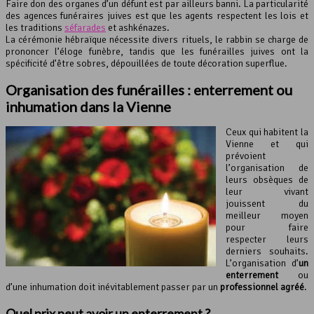
Faire don des organes d’un défunt est par ailleurs banni. La particularité
des agences funéraires juives est que les agents respectent les lois et
les traditions
séfarades
et ashkénazes.
La cérémonie hébraïque nécessite divers rituels, le rabbin se charge de
prononcer l’éloge funèbre, tandis que les funérailles juives ont la
spécificité d’être sobres, dépouillées de toute décoration superflue.
Organisation des funérailles : enterrement ou
inhumation dans la
Vienne
Ceux qui habitent la
Vienne et qui
prévoient
l’organisation de
leurs obsèques de
leur vivant
jouissent du
meilleur moyen
pour faire
respecter leurs
derniers souhaits.
L’organisation d’
un
enterrement
ou
d’une inhumation doit inévitablement passer par un
professionnel agréé
.
Quel prix peut avoir un enterrement ?