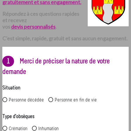
gratuitement et sans engagement.
Répondez à ces questions rapides
et recevez
vos
devis personnalisés
.
C’est simple, rapide, gratuit et sans aucun engagement.