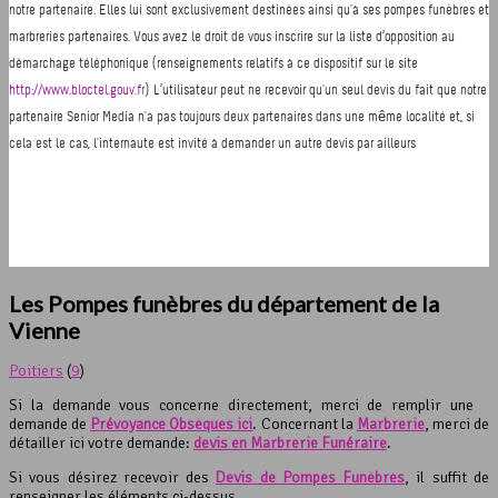
Les Pompes funèbres du département de la
Vienne
Poitiers
(
9
)
Si la demande vous concerne directement, merci de remplir une
demande de
Prévoyance Obsèques ici
. Concernant la
Marbrerie
, merci de
détailler ici votre demande:
devis en Marbrerie Funéraire
.
Si vous désirez recevoir des
Devis de Pompes Funèbres
, il suffit de
renseigner les éléments ci-dessus.