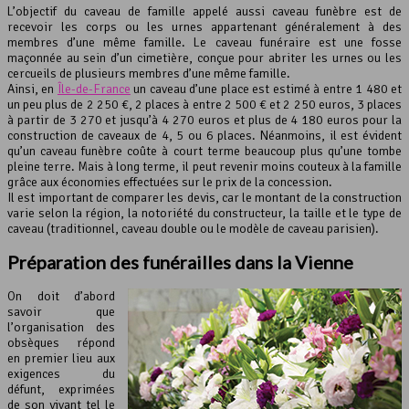
L’objectif du caveau de famille appelé aussi caveau funèbre est de
recevoir les corps ou les urnes appartenant généralement à des
membres d’une même famille. Le caveau funéraire est une fosse
maçonnée au sein d’un cimetière, conçue pour abriter les urnes ou les
cercueils de plusieurs membres d’une même famille.
Ainsi, en
Île-de-France
un caveau d’une place est estimé à entre 1 480 et
un peu plus de 2 250 €, 2 places à entre 2 500 € et 2 250 euros, 3 places
à partir de 3 270 et jusqu’à 4 270 euros et plus de 4 180 euros pour la
construction de caveaux de 4, 5 ou 6 places. Néanmoins, il est évident
qu’un caveau funèbre coûte à court terme beaucoup plus qu’une tombe
pleine terre. Mais à long terme, il peut revenir moins couteux à la famille
grâce aux économies effectuées sur le prix de la concession.
Il est important de comparer les devis, car le montant de la construction
varie selon la région, la notoriété du constructeur, la taille et le type de
caveau (traditionnel, caveau double ou le modèle de caveau parisien).
Préparation des funérailles dans la
Vienne
On doit d’abord
savoir que
l’organisation des
obsèques répond
en premier lieu aux
exigences du
défunt, exprimées
de son vivant tel le