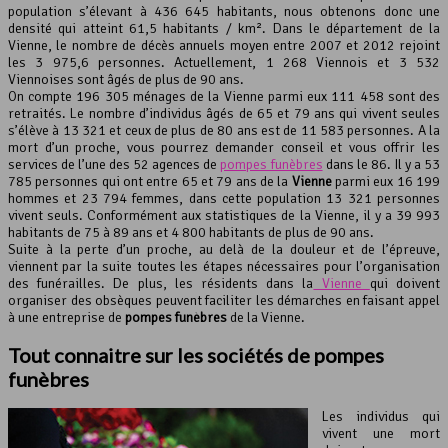
population s’élevant à 436 645 habitants, nous obtenons donc une
densité qui atteint 61,5 habitants / km². Dans le département de la
Vienne, le nombre de décès annuels moyen entre 2007 et 2012 rejoint
les 3 975,6 personnes. Actuellement, 1 268 Viennois et 3 532
Viennoises sont âgés de plus de 90 ans.
On compte 196 305 ménages de la Vienne parmi eux 111 458 sont des
retraités. Le nombre d’individus âgés de 65 et 79 ans qui vivent seules
s’élève à 13 321 et ceux de plus de 80 ans est de 11 583 personnes. A la
mort d’un proche, vous pourrez demander conseil et vous offrir les
services de l’une des 52 agences de
pompes funèbres
dans le 86. Il y a 53
785 personnes qui ont entre 65 et 79 ans de la
Vienne
parmi eux 16 199
hommes et 23 794 femmes, dans cette population 13 321 personnes
vivent seuls. Conformément aux statistiques de la Vienne, il y a 39 993
habitants de 75 à 89 ans et 4 800 habitants de plus de 90 ans.
Suite à la perte d’un proche, au delà de la douleur et de l’épreuve,
viennent par la suite toutes les étapes nécessaires pour l’organisation
des funérailles. De plus, les résidents dans la
Vienne
qui doivent
organiser des obsèques peuvent faciliter les démarches en faisant appel
à une entreprise de
pompes funèbres
de la Vienne.
Tout connaitre sur les sociétés de pompes
funèbres
Les individus qui
vivent une mort