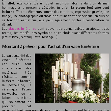
En effet, elle constitue un objet incontournable rendant un dernier
hommage à la personne décédée. En effet, la
plaque funéraire
peut
inclure différents éléments comme des citations, expression gravée, une
image, une photographie ou choisir pour une forme spécifique, en plus de
sa fonction esthétique, elle peut également porter l’identification du
défunt.
Les
plaques funéraires
sont souvent personnalisables en ajoutant des
textes, des motifs, des symboles et en choisissant différentes formes
(cœur, livre, rectangulaire, losange…).
Montant à prévoir pour l’achat d’un
vase funéraire
La particularité des
vases funéraires
est qu’ils sont
conçus avec des
matériaux très
résistants comme
la pierre, le bronze,
la porcelaine, la
céramique, l’acier
inoxydable ou le
laiton. Les clients
qui souhaitent se
procurer cet
ornement funéraire pour décorer une tombe pourront le faire dans l’un