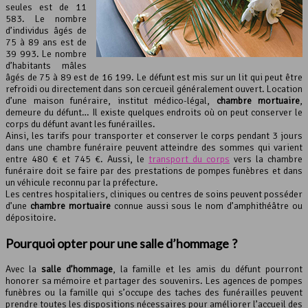
seules est de 11
583. Le nombre
d’individus âgés de
75 à 89 ans est de
39 993. Le nombre
d’habitants mâles
âgés de 75 à 89 est de 16 199. Le défunt est mis sur un lit qui peut être
refroidi ou directement dans son cercueil généralement ouvert. Location
d’une maison funéraire, institut médico-légal,
chambre mortuaire
,
demeure du défunt… Il existe quelques endroits où on peut conserver le
corps du défunt avant les funérailles.
Ainsi, les tarifs pour transporter et conserver le corps pendant 3 jours
dans une chambre funéraire peuvent atteindre des sommes qui varient
entre 480 € et 745 €. Aussi, le
transport du corps
vers la chambre
funéraire doit se faire par des prestations de pompes funèbres et dans
un véhicule reconnu par la préfecture.
Les centres hospitaliers, cliniques ou centres de soins peuvent posséder
d’une
chambre mortuaire
connue aussi sous le nom d’amphithéâtre ou
dépositoire.
Pourquoi opter pour une
salle d’hommage
?
Avec la
salle d’hommage
, la famille et les amis du défunt pourront
honorer sa mémoire et partager des souvenirs. Les agences de pompes
funèbres ou la famille qui s’occupe des taches des funérailles peuvent
prendre toutes les dispositions nécessaires pour améliorer l’accueil des