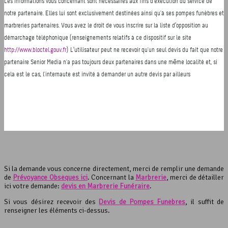
Si la demande vous concerne directement, merci de remplir une demande
de
Prévoyance Obsèques ici
. Concernant la
Marbrerie
, merci de détailler
ici votre demande:
devis en Marbrerie Funéraire
.
Si vous désirez recevoir des
Devis de Pompes Funèbres
, il suffit de
renseigner les éléments ci-dessus.