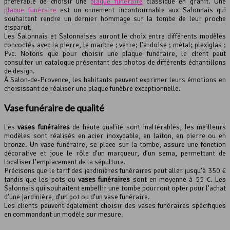
préférable de choisir une
plaque funéraire
classique en granit. Une
plaque funéraire
est un ornement incontournable aux Salonnais qui
souhaitent rendre un dernier hommage sur la tombe de leur proche
disparut.
Les Salonnais et Salonnaises auront le choix entre différents modèles
concoctés avec la pierre, le marbre ; verre; l’ardoise ; métal; plexiglas ;
Pvc. Notons que pour choisir une plaque funéraire, le client peut
consulter un catalogue présentant des photos de différents échantillons
de design.
À Salon-de-Provence, les habitants peuvent exprimer leurs émotions en
choisissant de réaliser une plaque funèbre exceptionnelle.
Vase funéraire de qualité
Les
vases funéraires
de haute qualité sont inaltérables, les meilleurs
modèles sont réalisés en acier inoxydable, en laiton, en pierre ou en
bronze. Un vase funéraire, se place sur la tombe, assure une fonction
décorative et joue le rôle d’un marqueur, d’un sema, permettant de
localiser l’emplacement de la sépulture.
Précisons que le tarif des jardinières funéraires peut aller jusqu’à 350 €
tandis que les pots ou
vases funéraires
sont en moyenne à 55 €. Les
Salonnais qui souhaitent embellir une tombe pourront opter pour l’achat
d’une jardinière, d’un pot ou d’un vase funéraire.
Les clients peuvent également choisir des vases funéraires spécifiques
en commandant un modèle sur mesure.