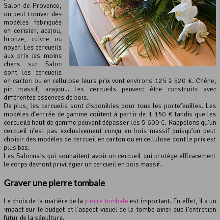
Salon-de-Provence,
on peut trouver des
modèles fabriqués
en cerisier, acajou,
bronze, cuivre ou
noyer. Les cercueils
aux prix les moins
chers sur Salon
sont les cercueils
en carton ou en cellulose leurs prix vont environs 125 à 520 €. Chêne,
pin massif, acajou… les cercueils peuvent être construits avec
différentes essences de bois.
De plus, les cercueils sont disponibles pour tous les portefeuilles. Les
modèles d’entrée de gamme coûtent à partir de 1 150 € tandis que les
cercueils haut de gamme peuvent dépasser les 5 600 €. Rappelons qu’un
cercueil n’est pas exclusivement conçu en bois massif puisqu’on peut
choisir des modèles de cercueil en carton ou en cellulose dont le prix est
plus bas.
Les Salonnais qui souhaitent avoir un cercueil qui protège efficacement
le corps devront privilégier un cercueil en bois massif.
Graver une
pierre tombale
Le choix de la matière de la
pierre tombale
est important. En effet, il a un
impact sur le budget et l’aspect visuel de la tombe ainsi que l‘entretien
futur de la sépulture.