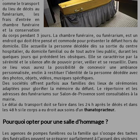
comme le transport
du lieu de décès au
funérarium, les
frais d’entrée en
chambre funéraire
et la conservation
du corps pendant 3 jours. La chambre funéraire, ou funérarium, est un
endroit qui doit être pensé et commode pour présenter le défunt hors du
domicile. Elle accueille la personne décédée dès sa sortie du centre
hospitalier, du domicile familial ou de tout autre lieu public, durant les
quelques jours qui précèdent les obsèques. Elle se caractérise par la
sérénité et le silence afin de pouvoir prier, veiller et se recueillir. Dans
ce lieu vous aurez la possibilité de concevoir une ambiance
personnalisée, enclin à restituer l’identité de la personne décédée avec
des photos, objets, vidéos, musiques spécifiques.
Des sociétés offrent parfois aux familles des lieux de cérémonies
adaptées pour glorifier la mémoire du défunt. Le répertoire et les
adresses des funérariums sur Salon-de-Provence sont consultables à la
mairie.
Le délai du transport doit se faire dans les 24 h après le décès et dans
les 48 h si le corps a eu droit aux soins d’un
thanatopracteur
.
Pourquoi opter pour une
salle d’hommage
?
Les agences de pompes funèbres ou la famille qui s’occupe des taches
des funérailles peuvent se préparer parfaitement à l’accueil des visiteurs