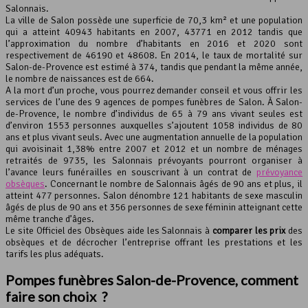
Salonnais.
Leaflet
, ©
OpenStreetMap
contributeurs
La ville de Salon possède une superficie de 70,3 km² et une population
qui a atteint 40943 habitants en 2007, 43771 en 2012 tandis que
l’approximation du nombre d’habitants en 2016 et 2020 sont
respectivement de 46190 et 48608. En 2014, le taux de mortalité sur
Salon-de-Provence est estimé à 374, tandis que pendant la même année,
le nombre de naissances est de 664.
A la mort d’un proche, vous pourrez demander conseil et vous offrir les
services de l’une des 9 agences de pompes funèbres de Salon. À Salon-
de-Provence, le nombre d’individus de 65 à 79 ans vivant seules est
d’environ 1553 personnes auxquelles s’ajoutent 1058 individus de 80
ans et plus vivant seuls. Avec une augmentation annuelle de la population
qui avoisinait 1,38% entre 2007 et 2012 et un nombre de ménages
retraités de 9735, les Salonnais prévoyants pourront organiser à
l’avance leurs funérailles en souscrivant à un contrat de
prévoyance
obsèques
. Concernant le nombre de Salonnais âgés de 90 ans et plus, il
atteint 477 personnes. Salon dénombre 121 habitants de sexe masculin
âgés de plus de 90 ans et 356 personnes de sexe féminin atteignant cette
même tranche d’âges.
Le site Officiel des Obsèques aide les Salonnais à
comparer les prix
des
obsèques et de décrocher l’entreprise offrant les prestations et les
tarifs les plus adéquats.
Pompes funèbres Salon-de-Provence, comment
faire son choix ?