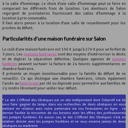
à la salle d’hommage. Le choix d’une salle d’hommage peut se faire en
comparant les différents frais de location. Les alentours de Salon
regorgent de prestataires fournissant des salles d’hommage à la
location à prix convenable.
Il faut alors penser à la location d’une salle de recueillement pour les
proches du défunt.
Particularités d’une maison funéraire sur Salon
Le coût d’une maison funéraire est 150 € jusqu’à 270 € pour un forfait de
3 jours. Les
maisons funéraires
sont des moyens d’extérioriser le décès
et de digérer la séparation définitive. Quelques agences de
pompes
funèbres
peuvent surtaxer la facture de 24 heures supplémentaires en
chambre funéraire.
Il présente un moyen incontournable pour la famille du défunt de se
recueillir. Ce qui distingue une chambre funéraire, citons également
l’accès au
funérarium
par clé ou digicode pour permettre aux familles de
s’y rendre librement pour veiller leur défunt.
* Le site L'Officiel des Obsèques est un site indépendant dont l'objectif est de
vous faire gagner du temps dans vos recherches de devis obsèques en vous
mettant en relation avec notre partenaire via nos formulaires en ligne : ce
dernier facilite la rencontre de vos besoins avec les offres des professionnels
des pompes funèbres. En aucun cas, le site L'Officiel des Obsèques n'est en
relation directe avec les pompes funèbres et ne vous enverra jamais de devis
obsèques ou marbrerie.