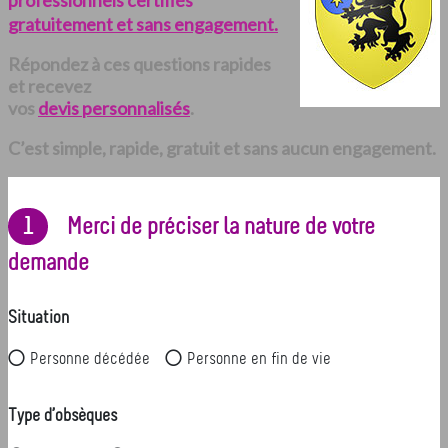
professionnels certifiés
gratuitement et sans engagement.
Répondez à ces questions rapides
et recevez
vos
devis personnalisés
.
C’est simple, rapide, gratuit et sans aucun engagement.