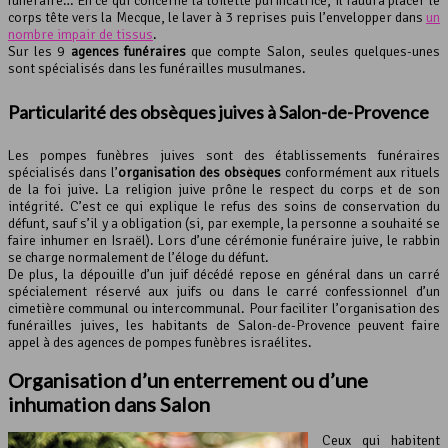
funéraire… En ce qui concerne la toilette purificatrice, il faudra placer le
corps tête vers la Mecque, le laver à 3 reprises puis l’envelopper dans
un
nombre impair de tissus
.
Sur les 9
agences funéraires
que compte Salon, seules quelques-unes
sont spécialisés dans les funérailles musulmanes.
Particularité des obsèques juives à Salon-de-Provence
Les pompes funèbres juives sont des établissements funéraires
spécialisés dans l’
organisation des obsèques
conformément aux rituels
de la foi juive. La religion juive prône le respect du corps et de son
intégrité. C’est ce qui explique le refus des soins de conservation du
défunt, sauf s’il y a obligation (si, par exemple, la personne a souhaité se
faire inhumer en Israël). Lors d’une cérémonie funéraire juive, le rabbin
se charge normalement de l’éloge du défunt.
De plus, la dépouille d’un juif décédé repose en général dans un carré
spécialement réservé aux juifs ou dans le carré confessionnel d’un
cimetière communal ou intercommunal. Pour faciliter l’organisation des
funérailles juives, les habitants de Salon-de-Provence peuvent faire
appel à des agences de pompes funèbres israélites.
Organisation d’un enterrement ou d’une
inhumation dans Salon
Ceux qui habitent