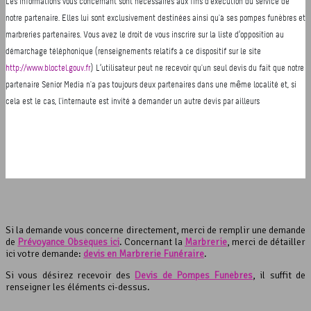
Si la demande vous concerne directement, merci de remplir une demande
de
Prévoyance Obsèques ici
. Concernant la
Marbrerie
, merci de détailler
ici votre demande:
devis en Marbrerie Funéraire
.
Si vous désirez recevoir des
Devis de Pompes Funèbres
, il suffit de
renseigner les éléments ci-dessus.