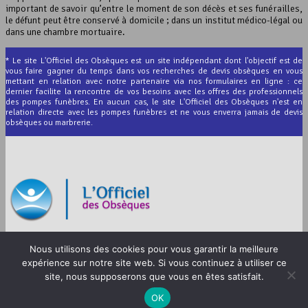
important de savoir qu’entre le moment de son décès et ses funérailles,
le défunt peut être conservé à domicile ; dans un institut médico-légal ou
dans une chambre mortuaire.
* Le site L'Officiel des Obsèques est un site indépendant dont l'objectif est de
vous faire gagner du temps dans vos recherches de devis obsèques en vous
mettant en relation avec notre partenaire via nos formulaires en ligne : ce
dernier facilite la rencontre de vos besoins avec les offres des professionnels
des pompes funèbres. En aucun cas, le site L'Officiel des Obsèques n'est en
relation directe avec les pompes funèbres et ne vous enverra jamais de devis
obsèques ou marbrerie.
© 2012-2026 L’Officiel des Obsèques
Nous utilisons des cookies pour vous garantir la meilleure
Mentions légales
expérience sur notre site web. Si vous continuez à utiliser ce
CGU
site, nous supposerons que vous en êtes satisfait.
OK