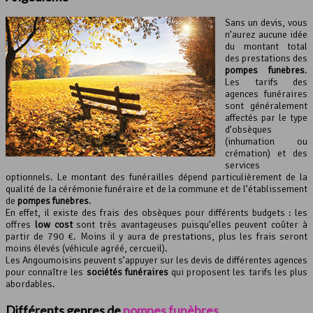
Sans un devis, vous
n’aurez aucune idée
du montant total
des prestations des
pompes funèbres
.
Les tarifs des
agences funéraires
sont généralement
affectés par le type
d’obsèques
(inhumation ou
crémation) et des
services
optionnels. Le montant des funérailles dépend particulièrement de la
qualité de la cérémonie funéraire et de la commune et de l’établissement
de
pompes funèbres
.
En effet, il existe des frais des obsèques pour différents budgets : les
offres
low cost
sont très avantageuses puisqu’elles peuvent coûter à
partir de 790 €. Moins il y aura de prestations, plus les frais seront
moins élevés (véhicule agréé, cercueil).
Les Angoumoisins peuvent s’appuyer sur les devis de différentes agences
pour connaître les
sociétés funéraires
qui proposent les tarifs les plus
abordables.
Différents genres de
pompes funèbres