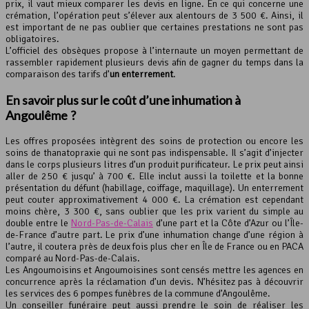
prix, il vaut mieux comparer les devis en ligne. En ce qui concerne une
crémation, l’opération peut s’élever aux alentours de 3 500 €. Ainsi, il
est important de ne pas oublier que certaines prestations ne sont pas
obligatoires.
L’officiel des obsèques propose à l’internaute un moyen permettant de
rassembler rapidement plusieurs devis afin de gagner du temps dans la
comparaison des tarifs d’
un enterrement
.
En savoir plus sur le coût d’une inhumation à
Angoulême ?
Les offres proposées intègrent des soins de protection ou encore les
soins de thanatopraxie qui ne sont pas indispensable. Il s’agit d’injecter
dans le corps plusieurs litres d’un produit purificateur. Le prix peut ainsi
aller de 250 € jusqu’ à 700 €. Elle inclut aussi la toilette et la bonne
présentation du défunt (habillage, coiffage, maquillage). Un enterrement
peut couter approximativement 4 000 €. La crémation est cependant
moins chère, 3 300 €, sans oublier que les prix varient du simple au
double entre le
Nord-Pas-de-Calais
d’une part et la Côte d’Azur ou l’Île-
de-France d’autre part. Le prix d’une inhumation change d’une région à
l’autre, il coutera près de deux fois plus cher en Île de France ou en PACA
comparé au Nord-Pas-de-Calais.
Les Angoumoisins et Angoumoisines sont censés mettre les agences en
concurrence après la réclamation d’un devis. N’hésitez pas à découvrir
les services des 6 pompes funèbres de la commune d’Angoulême.
Un conseiller funéraire peut aussi prendre le soin de réaliser les