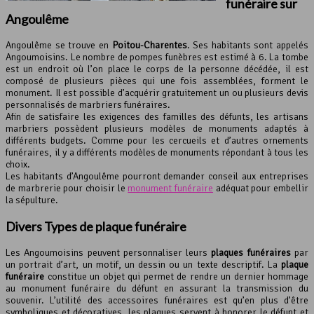
funéraire sur
Angoulême
Angoulême se trouve en
Poitou-Charentes
. Ses habitants sont appelés
Angoumoisins. Le nombre de pompes funèbres est estimé à 6. La tombe
est un endroit où l’on place le corps de la personne décédée, il est
composé de plusieurs pièces qui une fois assemblées, forment le
monument. Il est possible d’acquérir gratuitement un ou plusieurs devis
personnalisés de marbriers funéraires.
Afin de satisfaire les exigences des familles des défunts, les artisans
marbriers possèdent plusieurs modèles de monuments adaptés à
différents budgets. Comme pour les cercueils et d’autres ornements
funéraires, il y a différents modèles de monuments répondant à tous les
choix.
Les habitants d’Angoulême pourront demander conseil aux entreprises
de marbrerie pour choisir le
monument funéraire
adéquat pour embellir
la sépulture.
Divers Types de
plaque funéraire
Les Angoumoisins peuvent personnaliser leurs
plaques funéraires
par
un portrait d’art, un motif, un dessin ou un texte descriptif. La
plaque
funéraire
constitue un objet qui permet de rendre un dernier hommage
au monument funéraire du défunt en assurant la transmission du
souvenir. L’utilité des accessoires funéraires est qu’en plus d’être
symboliques et décoratives, les plaques servent à honorer le défunt et