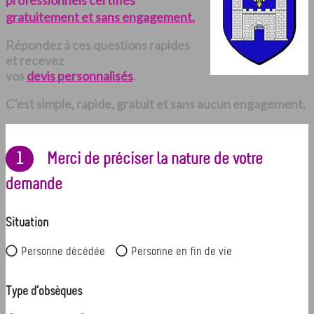
professionnels certifiés
gratuitement et sans engagement.
Répondez à ces questions rapides
et recevez
vos
devis personnalisés
.
C’est simple, rapide, gratuit et sans aucun engagement.