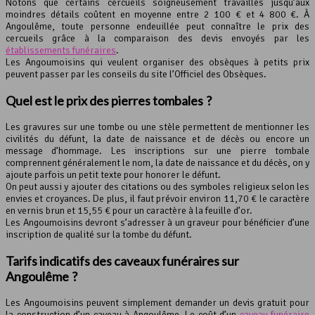
Notons que certains cercueils soigneusement travaillés jusqu’aux
moindres détails coûtent en moyenne entre 2 100 € et 4 800 €. À
Angoulême, toute personne endeuillée peut connaître le prix des
cercueils grâce à la comparaison des devis envoyés par les
établissements funéraires
.
Les Angoumoisins qui veulent organiser des obsèques à petits prix
peuvent passer par les conseils du site l’Officiel des Obsèques.
Quel est le prix des pierres tombales ?
Les gravures sur une tombe ou une stèle permettent de mentionner les
civilités du défunt, la date de naissance et de décès ou encore un
message d’hommage. Les inscriptions sur une pierre tombale
comprennent généralement le nom, la date de naissance et du décès, on y
ajoute parfois un petit texte pour honorer le défunt.
On peut aussi y ajouter des citations ou des symboles religieux selon les
envies et croyances. De plus, il faut prévoir environ 11,70 € le caractère
en vernis brun et 15,55 € pour un caractère à la feuille d’or.
Les Angoumoisins devront s’adresser à un graveur pour bénéficier d’une
inscription de qualité sur la tombe du défunt.
Tarifs indicatifs des caveaux funéraires sur
Angoulême ?
Les Angoumoisins peuvent simplement demander un devis gratuit pour
la construction d’un caveau à Angoulême. Le coût d’un
caveau funéraire