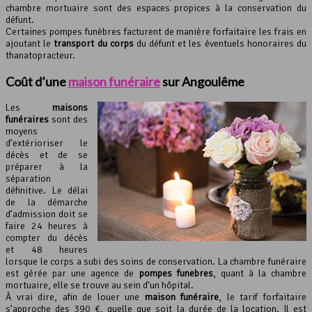
chambre mortuaire sont des espaces propices à la conservation du
défunt.
Certaines pompes funèbres facturent de manière forfaitaire les frais en
ajoutant le
transport du corps
du défunt et les éventuels honoraires du
thanatopracteur.
Coût d’une
maison funéraire
sur Angoulême
Les
maisons
funéraires
sont des
moyens
d’extérioriser le
décès et de se
préparer à la
séparation
définitive. Le délai
de la démarche
d’admission doit se
faire 24 heures à
compter du décès
et 48 heures
lorsque le corps a subi des soins de conservation. La chambre funéraire
est gérée par une agence de
pompes funèbres
, quant à la chambre
mortuaire, elle se trouve au sein d’un hôpital.
À vrai dire, afin de louer une
maison funéraire
, le tarif forfaitaire
s’approche des 390 €, quelle que soit la durée de la location. Il est