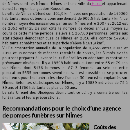
de NÎmes sont les NÎmois, NÎmes est une ville du
Gard
et appartenant
Leaflet
, ©
OpenStreetMap
contributeurs
donc à la région Languedoc-Roussillon.
La ville de NÎmes s’étend sur 161,9 km², avec une population de 149360
habitants, nous obtenons donc une densité de 906,5 habitants / km². Le
nombre moyen des naissances par an sur NÎmes entre 2007 et 2012 est
de 2063 enfants. De son côté le nombre de décès annuels moyen au
cours de cette même période, s’élève à 1 267,60 personnes. Suites aux
statistiques démographiques de NÎmes en 2016 elle compte 149360
habitants et habitantes et sa superficie s’élève à 161,9 km².
Vu l’augmentation annuelle de la population de 0,45% entre 2007 et
2012 et un nombre de ménages retraités de 36316, les NÎmois avisés
pourront préparer à l’avance leurs funérailles en adoptant un contrat de
prévoyance obsèques. Il y a 18598 habitants qui ont entre 65 et 79 ans
sur NÎmes dont 5176 hommes et 8713 femmes, au sein de cette
population 5635 personnes vivent seuls. Il est possible de se procurer
des fleurs pour les funérailles chez l’un des 30 fleuristes implantés sur
NÎmes. Selon les statistiques sur NÎmes, il y a 13889 individus de 75 à
89 ans et 1766 habitants de plus de 90 ans.
Le site Officiel des Obsèques décrit tout ce qu’il y a connaitre sur les
funérailles et leurs préparations.
Recommandations pour le choix d’une agence
de pompes funèbres sur NÎmes
Coûts des