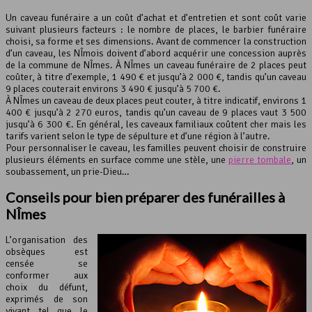
Un caveau funéraire a un coût d’achat et d’entretien et sont coût varie
suivant plusieurs facteurs : le nombre de places, le barbier funéraire
choisi, sa forme et ses dimensions. Avant de commencer la construction
d’un caveau, les NÎmois doivent d’abord acquérir une concession auprès
de la commune de NÎmes. À NÎmes un caveau funéraire de 2 places peut
coûter, à titre d’exemple, 1 490 € et jusqu’à 2 000 €, tandis qu’un caveau
9 places couterait environs 3 490 € jusqu’à 5 700 €.
À NÎmes un caveau de deux places peut couter, à titre indicatif, environs 1
400 € jusqu’à 2 270 euros, tandis qu’un caveau de 9 places vaut 3 500
jusqu’à 6 300 €. En général, les caveaux familiaux coûtent cher mais les
tarifs varient selon le type de sépulture et d’une région à l’autre.
Pour personnaliser le caveau, les familles peuvent choisir de construire
plusieurs éléments en surface comme une stèle, une
pierre tombale
, un
soubassement, un prie-Dieu…
Conseils pour bien préparer des funérailles à
NÎmes
L’organisation des
obsèques est
censée se
conformer aux
choix du défunt,
exprimés de son
vivant tel que le