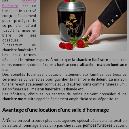
une
chambre
funéraire
est un
local public ou privé
conçu spécialement
pour protéger le
corps d’un défunt
jusqu’à la mise en
bière ou ses
obsèques.
Funérarium ou
chambre funéraire ?
Les deux termes
désignent le même espace. À noter que la
chambre funéraire
a d’autres
noms comme salon funéraire ; funérarium ;
athanée
;
maison funéraire
etc.
Des sociétés fournissent occasionnellement aux familles des lieux de
cérémonies convenables pour glorifier la mémoire du défunt. La maison
funéraire est également connue sous d’autres noms comme funérarium ;
salon funéraire ; maison funéraire ; athanée etc.
Les hôpitaux, cliniques ou centres de soins peuvent posséder d’une
chambre mortuaire
appelée également amphithéâtre ou dépositoire.
Avantage d’une location d’une salle d’hommage
À NÎmes on peut trouver plusieurs agences spécialisées dans la location
de salles d’hommage à des prix pas chers. Les
pompes funèbres
peuvent