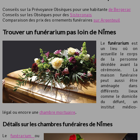
Conseils sur la Prévoyance Obsèques pour une habitante
de Bergerac
Conseils sur les Obsèques pour des
Sisteronais
Comparaison des prix des ornements funéraires
sur Argenteuil
Trouver un
funérarium
pas loin de NÎmes
Le
funérarium
est
un lieu où on
accueille le corps
de la personne
décédée avant la
cérémonie. La
maison funéraire
peut aussi être
aménagée dans
différents lieux
comme le domicile
du défunt, un
institut médico-
légal ou encore une
chambre mortuaire
.
Détails sur les
chambres funéraires
de NÎmes
Le
funérarium
ou