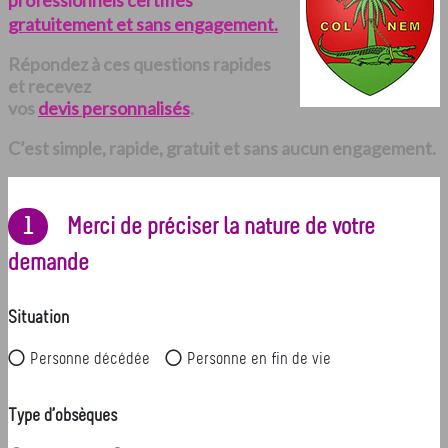
professionnels certifiés
gratuitement et sans engagement.
Répondez à ces questions rapides
et recevez
vos
devis personnalisés
.
C’est simple, rapide, gratuit et sans aucun engagement.