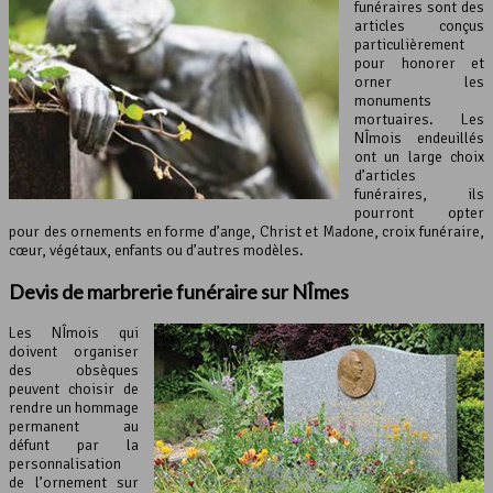
funéraires sont des
articles conçus
particulièrement
pour honorer et
orner les
monuments
mortuaires. Les
NÎmois endeuillés
ont un large choix
d’articles
funéraires, ils
pourront opter
pour des ornements en forme d’ange, Christ et Madone, croix funéraire,
cœur, végétaux, enfants ou d’autres modèles.
Devis de
marbrerie funéraire
sur NÎmes
Les NÎmois qui
doivent organiser
des obsèques
peuvent choisir de
rendre un hommage
permanent au
défunt par la
personnalisation
de l’ornement sur