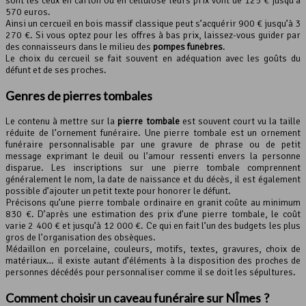
sont les ceux en carton ou en cellulose leurs prix vont de 125 € jusqu’à
570 euros.
Ainsi un cercueil en bois massif classique peut s’acquérir 900 € jusqu’à 3
270 €. Si vous optez pour les offres à bas prix, laissez-vous guider par
des connaisseurs dans le milieu des
pompes funèbres
.
Le choix du cercueil se fait souvent en adéquation avec les goûts du
défunt et de ses proches.
Genres de pierres tombales
Le contenu à mettre sur la
pierre tombale
est souvent court vu la taille
réduite de l’ornement funéraire. Une pierre tombale est un ornement
funéraire personnalisable par une gravure de phrase ou de petit
message exprimant le deuil ou l’amour ressenti envers la personne
disparue. Les inscriptions sur une pierre tombale comprennent
généralement le nom, la date de naissance et du décès, il est également
possible d’ajouter un petit texte pour honorer le défunt.
Précisons qu’une pierre tombale ordinaire en granit coûte au minimum
830 €. D’après une estimation des prix d’une pierre tombale, le coût
varie 2 400 € et jusqu’à 12 000 €. Ce qui en fait l’un des budgets les plus
gros de l’organisation des obsèques.
Médaillon en porcelaine, couleurs, motifs, textes, gravures, choix de
matériaux… il existe autant d’éléments à la disposition des proches de
personnes décédés pour personnaliser comme il se doit les sépultures.
Comment choisir un caveau funéraire sur NÎmes ?