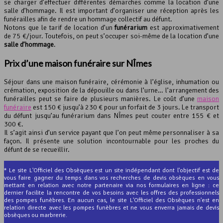
se charger d’effectuer différentes démarches comme la location d’une
salle d’hommage. Il est important d’organiser une réception après les
funérailles afin de rendre un hommage collectif au défunt.
Notons que le tarif de location d’un
funérarium
est approximativement
de 75 €/jour. Toutefois, on peut s’occuper soi-même de la location d’une
salle d’hommage
.
Prix d’une maison funéraire sur NÎmes
Séjour dans une maison funéraire, cérémonie à l’église, inhumation ou
crémation, exposition de la dépouille ou dans l’urne… l’arrangement des
funérailles peut se faire de plusieurs manières. Le coût d’une
maison
funéraire
est 150 € jusqu’à 230 € pour un forfait de 3 jours. Le transport
du défunt jusqu’au funérarium dans NÎmes peut couter entre 155 € et
300 €.
Il s’agit ainsi d’un service payant que l’on peut même personnaliser à sa
façon. Il présente une solution incontournable pour les proches du
défunt de se recueillir.
* Le site L'Officiel des Obsèques est un site indépendant dont l'objectif est de
vous faire gagner du temps dans vos recherches de devis obsèques en vous
mettant en relation avec notre partenaire via nos formulaires en ligne : ce
dernier facilite la rencontre de vos besoins avec les offres des professionnels
des pompes funèbres. En aucun cas, le site L'Officiel des Obsèques n'est en
relation directe avec les pompes funèbres et ne vous enverra jamais de devis
obsèques ou marbrerie.