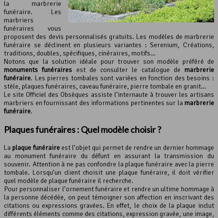
la marbrerie
funéraire. Les
marbriers
funéraires vous
proposent des devis personnalisés gratuits. Les modèles de marbrerie
funéraire se déclinent en plusieurs variantes : Serenium, Créations,
traditions, doubles, spécifiques, cinéraires, motifs…
Notons que la solution idéale pour trouver son modèle préféré de
monuments funéraires
est de consulter le catalogue de
marbrerie
funéraire
. Les pierres tombales sont variées en fonction des besoins :
stèle, plaques funéraires, caveau funéraire, pierre tombale en granit…
Le site Officiel des Obsèques assiste l’internaute à trouver les artisans
marbriers en fournissant des informations pertinentes sur la
marbrerie
funéraire
.
Plaques funéraires : Quel modèle choisir ?
La
plaque funéraire
est l’objet qui permet de rendre un dernier hommage
au monument funéraire du défunt en assurant la transmission du
souvenir. Attention à ne pas confondre la plaque funéraire avec la pierre
tombale. Lorsqu’un client choisit une plaque funéraire, il doit vérifier
quel modèle de plaque funéraire il recherche.
Pour personnaliser l’ornement funéraire et rendre un ultime hommage à
la personne décédée, on peut témoigner son affection en inscrivant des
citations ou expressions gravées. En effet, le choix de la plaque inclut
différents éléments comme des citations, expression gravée, une image,