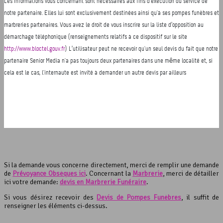
Si la demande vous concerne directement, merci de remplir une demande
de
Prévoyance Obsèques ici
. Concernant la
Marbrerie
, merci de détailler
ici votre demande:
devis en Marbrerie Funéraire
.
Si vous désirez recevoir des
Devis de Pompes Funèbres
, il suffit de
renseigner les éléments ci-dessus.