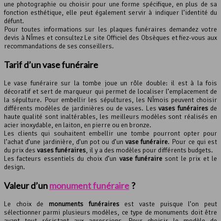
une photographie ou choisir pour une forme spécifique, en plus de sa
fonction esthétique, elle peut également servir à indiquer l’identité du
défunt.
Pour toutes informations sur les plaques funéraires demandez votre
devis à NÎmes et consultez Le site Officiel des Obsèques et fiez-vous aux
recommandations de ses conseillers.
Tarif d’un vase funéraire
Le vase funéraire sur la tombe joue un rôle double: il est à la fois
décoratif et sert de marqueur qui permet de localiser l’emplacement de
la sépulture. Pour embellir les sépultures, les NÎmois peuvent choisir
différents modèles de jardinières ou de vases. Les
vases funéraires
de
haute qualité sont inaltérables, les meilleurs modèles sont réalisés en
acier inoxydable, en laiton, en pierre ou en bronze.
Les clients qui souhaitent embellir une tombe pourront opter pour
l’achat d’une jardinière, d’un pot ou d’un
vase funéraire
. Pour ce qui est
du prix des
vases funéraires
, il y a des modèles pour différents budgets.
Les facteurs essentiels du choix d’un
vase funéraire
sont le prix et le
design.
Valeur d’un
monument funéraire
?
Le choix de
monuments funéraires
est vaste puisque l’on peut
sélectionner parmi plusieurs modèles, ce type de monuments doit être
avant tout résistant aux agressions. Pour choisir le modèle de