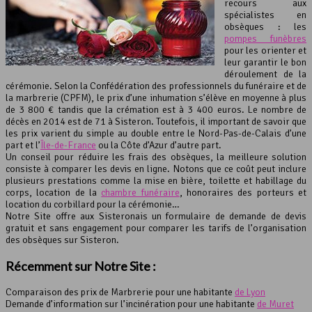
recours aux
spécialistes en
obsèques : les
pompes funèbres
pour les orienter et
leur garantir le bon
déroulement de la
cérémonie. Selon la Confédération des professionnels du funéraire et de
la marbrerie (CPFM), le prix d’une inhumation s’élève en moyenne à plus
de 3 800 € tandis que la crémation est à 3 400 euros. Le nombre de
décès en 2014 est de 71 à Sisteron. Toutefois, il important de savoir que
les prix varient du simple au double entre le Nord-Pas-de-Calais d’une
part et l’
Île-de-France
ou la Côte d’Azur d’autre part.
Un conseil pour réduire les frais des obsèques, la meilleure solution
consiste à comparer les devis en ligne. Notons que ce coût peut inclure
plusieurs prestations comme la mise en bière, toilette et habillage du
corps, location de la
chambre funéraire
, honoraires des porteurs et
location du corbillard pour la cérémonie…
Notre Site offre aux Sisteronais un formulaire de demande de devis
gratuit et sans engagement pour comparer les tarifs de l’organisation
des obsèques sur Sisteron.
Récemment sur Notre Site :
Comparaison des prix de Marbrerie pour une habitante
de Lyon
Demande d’information sur l’incinération pour une habitante
de Muret