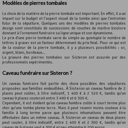
Modèles de pierres tombales
Le choix de la matière de la pierre tombale est important. En effet, il a un
impact sur le budget et l’aspect visuel de la tombe ainsi que l‘entretien
futur de la sépulture. Quelques uns des modèles de pierres tombales
design sont constitués de successions de couches de marbre bicolore
donnant à l’ornement funéraire sa ligne unique et son dynamisme.
Le prix d’une pierre tombale varie du simple au quintuple le nombre de
lettres à graver est un facteur déterminant du prix final. Pour ce qui est
de la couleur de la pierre tombale, il y a plusieurs possibilités : or,
argent, blanc, bordeaux…
La gravure des pierres tombales sur Sisteron est assurée par des
professionnels expérimentés.
Caveau funéraire sur Sisteron ?
Un caveau funéraire fait partie des choix possibles des sépultures
proposées aux familles endeuillées. À Sisteron un caveau funèbre de 2
places peut coûter, à titre indicatif, 1 400 € à 2 520 €, tandis qu’un
caveau 9 places couterait entre 3 490 € et 6 300 €.
Cependant, il est évident qu’un caveau funèbre coûte à court terme plus
cher qu’une tombe pleine terre. Mais il peut revenir moins couteux à la
famille à long terme parce que plusieurs inhumations peuvent être
effectuées dans un même caveau. À Sisteron un caveau de deux places
peut couter, à titre indicatif, entre 1 400 € et 2 300 €, tandis qu’un
caveau de 9 places vaut 4 300 € et peu atteindre 6 200 euros.