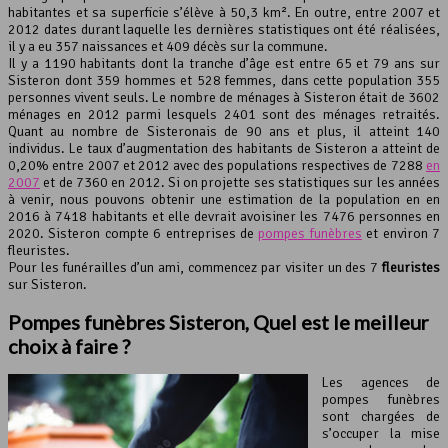
habitantes et sa superficie s’élève à 50,3 km². En outre, entre 2007 et
Leaflet
, ©
OpenStreetMap
contributeurs
2012 dates durant laquelle les dernières statistiques ont été réalisées,
il y a eu 357 naissances et 409 décès sur la commune.
Il y a 1190 habitants dont la tranche d’âge est entre 65 et 79 ans sur
Sisteron dont 359 hommes et 528 femmes, dans cette population 355
personnes vivent seuls. Le nombre de ménages à Sisteron était de 3602
ménages en 2012 parmi lesquels 2401 sont des ménages retraités.
Quant au nombre de Sisteronais de 90 ans et plus, il atteint 140
individus. Le taux d’augmentation des habitants de Sisteron a atteint de
0,20% entre 2007 et 2012 avec des populations respectives de 7288
en
2007
et de 7360 en 2012. Si on projette ses statistiques sur les années
à venir, nous pouvons obtenir une estimation de la population en en
2016 à 7418 habitants et elle devrait avoisiner les 7476 personnes en
2020. Sisteron compte 6 entreprises de
pompes funèbres
et environ 7
fleuristes.
Pour les funérailles d’un ami, commencez par visiter un des 7
fleuristes
sur Sisteron.
Pompes funèbres Sisteron, Quel est le meilleur
choix à faire ?
Les agences de
pompes funèbres
sont chargées de
s’occuper la mise