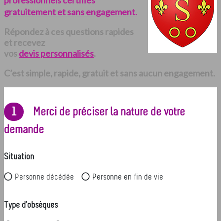
professionnels certifiés
gratuitement et sans engagement.
Répondez à ces questions rapides
et recevez
vos
devis personnalisés
.
C’est simple, rapide, gratuit et sans aucun engagement.