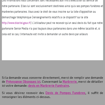
Si la demande vous concerne directement, merci de remplir une demande
de
Prévoyance Obsèques ici
. Concernant la
Marbrerie
, merci de détailler
ici votre demande:
devis en Marbrerie Funéraire
.
Si vous désirez recevoir des
Devis de Pompes Funèbres
, il suffit de
renseigner les éléments ci-dessus.