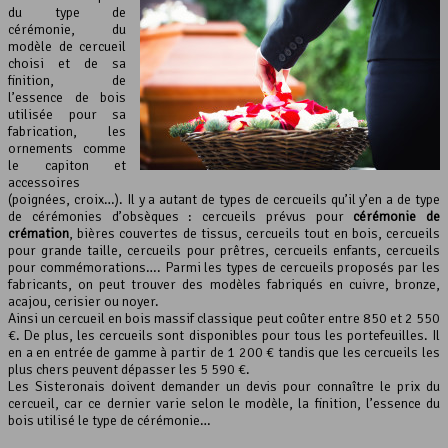
du type de
cérémonie, du
modèle de cercueil
choisi et de sa
finition, de
l’essence de bois
utilisée pour sa
fabrication, les
ornements comme
le capiton et
accessoires
(poignées, croix…). Il y a autant de types de cercueils qu’il y’en a de type
de cérémonies d’obsèques : cercueils prévus pour
cérémonie de
crémation
, bières couvertes de tissus, cercueils tout en bois, cercueils
pour grande taille, cercueils pour prêtres, cercueils enfants, cercueils
pour commémorations…. Parmi les types de cercueils proposés par les
fabricants, on peut trouver des modèles fabriqués en cuivre, bronze,
acajou, cerisier ou noyer.
Ainsi un cercueil en bois massif classique peut coûter entre 850 et 2 550
€. De plus, les cercueils sont disponibles pour tous les portefeuilles. Il
en a en entrée de gamme à partir de 1 200 € tandis que les cercueils les
plus chers peuvent dépasser les 5 590 €.
Les Sisteronais doivent demander un devis pour connaître le prix du
cercueil, car ce dernier varie selon le modèle, la finition, l’essence du
bois utilisé le type de cérémonie…