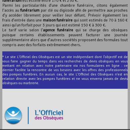
funérarium
est estimé entre 170 € et 250 €.
Parmi les particularités d’une chambre funéraire, citons également
l’accès au
funérarium
par clé ou digicode afin de permettre aux proches
d’y accéder librement pour veiller leur défunt. Prévoir également les
frais d’entrée dans une
maison funéraire
qui sont estimés de 70 à 160 €
ainsi qu’un forfait pour 3 jours qui est estimé 150 € à 300 €.
Le tarif varie selon l’
agence funéraire
qui se charge des obsèques
puisque certains établissements peuvent facturer une journée
supplémentaire alors que d’autres sociétés proposent des formules tout
compris avec des forfaits extrêmement chers.
* Le site L'Officiel des Obsèques est un site indépendant dont l'objectif est de
vous faire gagner du temps dans vos recherches de devis obsèques en vous
mettant en relation avec notre partenaire via nos formulaires en ligne : ce
dernier facilite la rencontre de vos besoins avec les offres des professionnels
des pompes funèbres. En aucun cas, le site L'Officiel des Obsèques n'est en
relation directe avec les pompes funèbres et ne vous enverra jamais de devis
obsèques ou marbrerie.