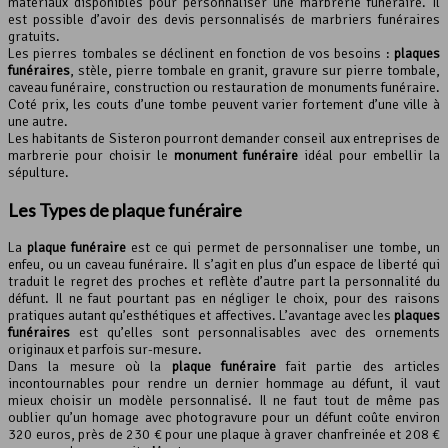
matériaux disponibles pour personnaliser une marbrerie funéraire. Il
est possible d’avoir des devis personnalisés de marbriers funéraires
gratuits.
Les pierres tombales se déclinent en fonction de vos besoins :
plaques
funéraires
, stèle, pierre tombale en granit, gravure sur pierre tombale,
caveau funéraire, construction ou restauration de monuments funéraire.
Coté prix, les couts d’une tombe peuvent varier fortement d’une ville à
une autre.
Les habitants de Sisteron pourront demander conseil aux entreprises de
marbrerie pour choisir le
monument funéraire
idéal pour embellir la
sépulture.
Les Types de plaque funéraire
La
plaque funéraire
est ce qui permet de personnaliser une tombe, un
enfeu, ou un caveau funéraire. Il s’agit en plus d’un espace de liberté qui
traduit le regret des proches et reflète d’autre part la personnalité du
défunt. Il ne faut pourtant pas en négliger le choix, pour des raisons
pratiques autant qu’esthétiques et affectives. L’avantage avec les
plaques
funéraires
est qu’elles sont personnalisables avec des ornements
originaux et parfois sur-mesure.
Dans la mesure où la
plaque funéraire
fait partie des articles
incontournables pour rendre un dernier hommage au défunt, il vaut
mieux choisir un modèle personnalisé. Il ne faut tout de même pas
oublier qu’un homage avec photogravure pour un défunt coûte environ
320 euros, près de 230 € pour une plaque à graver chanfreinée et 208 €