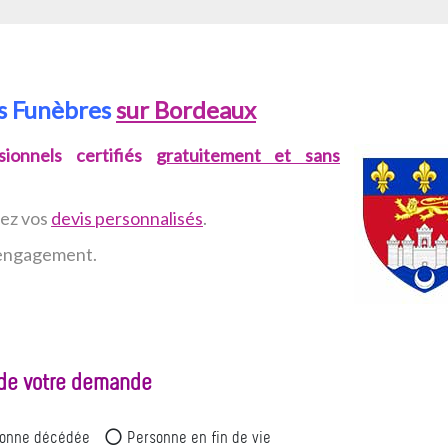
es Funèbres
sur Bordeaux
ionnels certifiés
gratuitement et sans
vez
vos
devis personnalisés
.
n engagement.