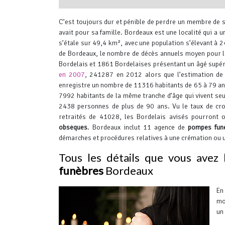
interserver coupons
C’est toujours dur et pénible de perdre un membre de s
avait pour sa famille.
Bordeaux est une localité qui a u
s’étale sur 49,4 km², avec une population s’élevant à 
de Bordeaux, le nombre de décès annuels moyen pour l
Bordelais et 1861 Bordelaises présentant un âgé supéri
en 2007
, 241287 en 2012 alors que l’estimation d
enregistre un nombre de 11316 habitants de 65 à 79 ans 
7992 habitants de la même tranche d’âge qui vivent se
2438 personnes de plus de 90 ans. Vu le taux de c
retraités de 41028, les Bordelais avisés pourront 
obsèques
. Bordeaux inclut 11 agence de
pompes fun
démarches et procédures relatives à une crémation ou u
Tous les détails que vous avez 
funèbres
Bordeaux
En
mo
un