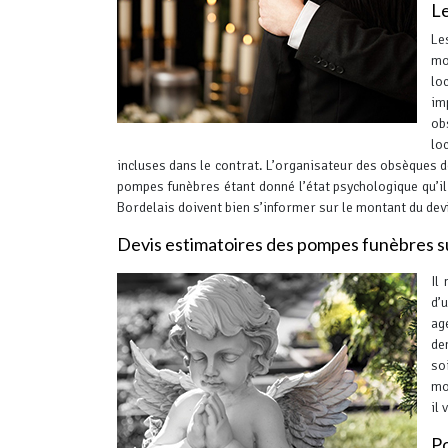
Le
Le
mo
lo
im
ob
lo
incluses dans le contrat. L’organisateur des obsèques 
pompes funèbres étant donné l’état psychologique qu’il
Bordelais doivent bien s’informer sur le montant du dev
Devis estimatoires des pompes funèbres 
Il
d’
ag
de
so
mo
il
Po