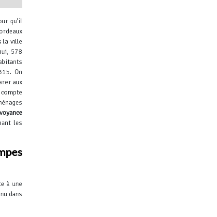
ur qu’il
Bordeaux
la ville
hui, 578
abitants
315.
On
ibuteurs
arer aux
n compte
ménages
voyance
ant les
mpes
te à une
enu dans