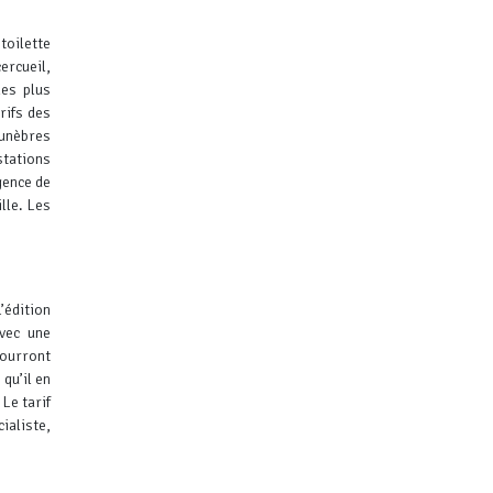
oilette
cercueil,
les plus
rifs des
unèbres
stations
gence de
lle.
Les
L’édition
vec une
pourront
qu’il en
Le tarif
ialiste,