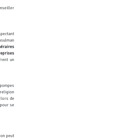
nseiller
spectant
musulman
néraires
reprises
rent un
s pompes
religion
 lors de
 pour se
 on peut