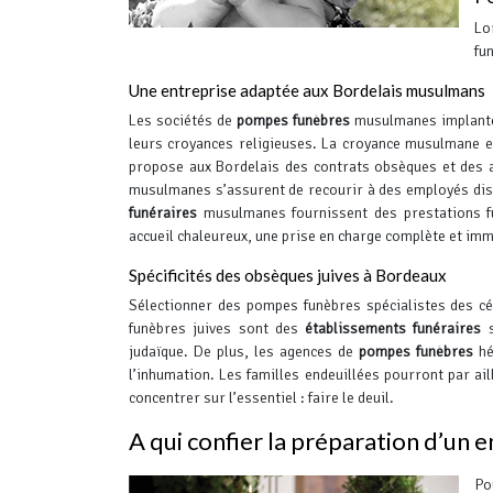
Lo
fu
Une entreprise adaptée aux Bordelais musulmans
Les sociétés de
pompes funèbres
musulmanes implantée
leurs croyances religieuses. La croyance musulmane e
propose aux Bordelais des contrats obsèques et des 
musulmanes s’assurent de recourir à des employés dis
funéraires
musulmanes fournissent des prestations fun
accueil chaleureux, une prise en charge complète et immé
Spécificités des obsèques juives à Bordeaux
Sélectionner des pompes funèbres spécialistes des c
funèbres juives sont des
établissements funéraires
s
judaïque.
De plus, les agences de
pompes funèbres
hé
l’inhumation. Les familles endeuillées pourront par ai
concentrer sur l’essentiel : faire le deuil.
A qui confier la préparation d’un
Po