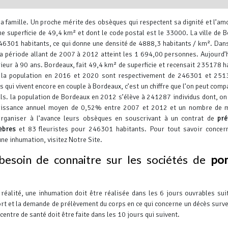
a famille. Un proche mérite des obsèques qui respectent sa dignité et l’amo
ne superficie de 49,4 km² et dont le code postal est le 33000.
La ville de 
246301 habitants, ce qui donne une densité de 4888,3 habitants / km². Dans 
a période allant de 2007 à 2012 atteint les 1 694,00 personnes. Aujourd’
eur à 90 ans. Bordeaux, fait 49,4 km² de superficie et recensait 235178 h
e la population en 2016 et 2020 sont respectivement de 246301 et 251
Leaflet
, ©
OpenStreetMap
contr
qui vivent encore en couple à Bordeaux, c’est un chiffre que l’on peut comp
uls. la population de Bordeaux en 2012 s’élève à 241287 individus dont, o
roissance annuel moyen de 0,52% entre 2007 et 2012 et un nombre de 
organiser à l’avance leurs obsèques en souscrivant à un contrat de
pré
èbres
et 83 fleuristes pour 246301 habitants.
Pour tout savoir concern
ne inhumation, visitez Notre Site.
besoin de connaitre sur les sociétés de
po
 réalité, une inhumation doit être réalisée dans les 6 jours ouvrables sui
rt et la demande de prélèvement du corps en ce qui concerne un décès surv
 centre de santé doit être faite dans les 10 jours qui suivent.