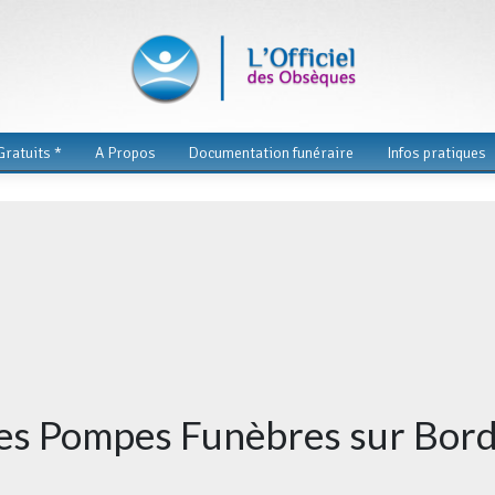
ratuits *
A Propos
Documentation funéraire
Infos pratiques
des Pompes Funèbres sur Bor