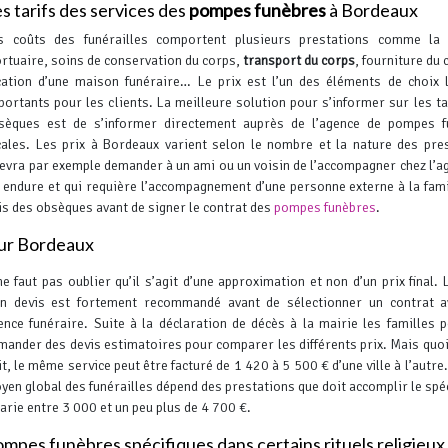
s tarifs des services des
pompes funèbres
à Bordeaux
s coûts des funérailles comportent plusieurs prestations comme la t
rtuaire, soins de conservation du corps,
transport du corps
, fourniture du 
cation d’une maison funéraire… Le prix est l’un des éléments de choix 
portants pour les clients. La meilleure solution pour s’informer sur les ta
sèques est de s’informer directement auprès de l’agence de pompes f
cales.
Les prix à Bordeaux varient selon le nombre et la nature des pre
devra par exemple demander à un ami ou un voisin de l’accompagner chez l’a
 endure et qui requière l’accompagnement d’une personne externe à la fami
is des obsèques avant de signer le contrat des
pompes funèbres
.
sur Bordeaux
 ne faut pas oublier qu’il s’agit d’une approximation et non d’un prix final. 
un devis est fortement recommandé avant de sélectionner un contrat a
ence funéraire.
Suite à la déclaration de décès à la mairie les familles 
mander des devis estimatoires pour comparer les différents prix. Mais quoi 
it, le même service peut être facturé de 1 420 à 5 500 € d’une ville à l’autre.
yen global des funérailles dépend des prestations que doit accomplir le spéc
 varie entre 3 000 et un peu plus de 4 700 €.
mpes funèbres spécifiques dans certains rituels religieux