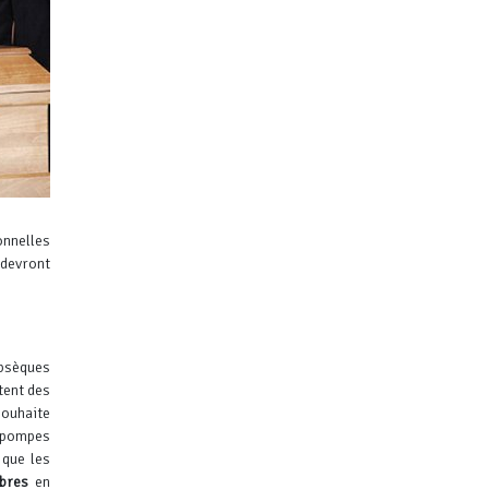
onnelles
 devront
obsèques
tent des
souhaite
 pompes
 que les
bres
en