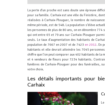
interserver coupons
La perte d’un proche est sans doute une épreuve diffic
pour sa famille.
Carhaix est une ville du Finistère, don
réalisées à Carhaix-Plouguer, le nombre de naissance
même période, est de 548. La population s’élève actue
les personnes de plus de 80 ans, on en dénombre 774 s
qui ont entre 65 et 79 ans sur Carhaix-Plouguer parm
seuls. Le taux d’augmentation des habitants de Carha
population de 7667 en 2007 et de 7423
en 2012
. En 
habitants et elle devrait atteindre les 7045 personnes
chiffre que l’on peut comparer aux 402 habitants de la
et 4 vendeurs de fleurs pour 7234 habitants.
Contrair
funèbres de Carhaix-Plouguer pour des funérailles, sur
votre choix.
Les détails importants pour bi
Carhaix
Co
Le