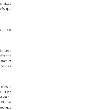
s villes
evés que
, il est
ialisées
ffrent à
Islam et
.
Sur les
 dans la
. Il y a
rd ou du
r ODO et
e marque