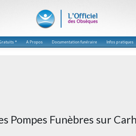
ratuits *
A Propos
Documentation funéraire
Infos pratiques
des Pompes Funèbres sur Car