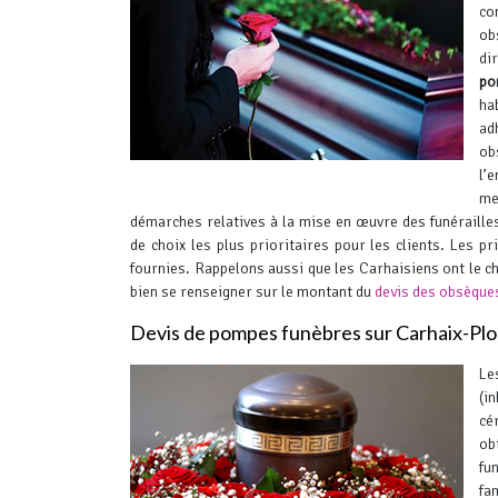
co
ob
di
po
ha
ad
o
l’
me
démarches relatives à la mise en œuvre des funérailles.
de choix les plus prioritaires pour les clients.
Les pri
fournies. Rappelons aussi que les Carhaisiens ont le c
bien se renseigner sur le montant du
devis des obsèque
Devis de pompes funèbres sur Carhaix-Pl
Le
(i
cé
ob
fu
fa