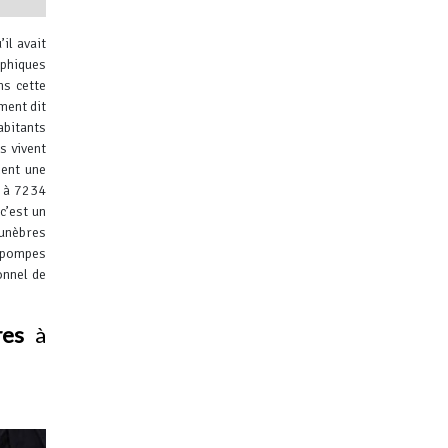
il avait
aphiques
ns cette
ment dit
abitants
s vivent
ibuteurs
ment une
6 à 7234
c’est un
funèbres
e pompes
onnel de
res
à