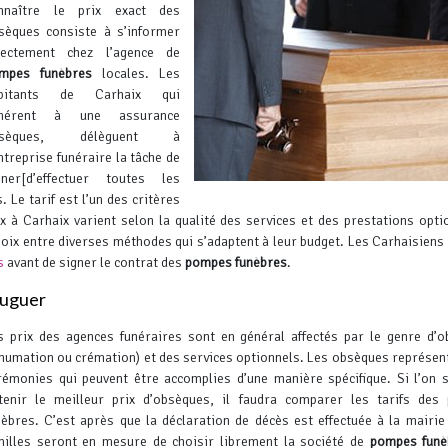
nnaître le prix exact des
sèques consiste à s’informer
rectement chez l’agence de
mpes funèbres
locales. Les
bitants de Carhaix qui
hérent à une assurance
bsèques, délèguent à
entreprise funéraire la tâche de
ner[d’effectuer toutes les
 Le tarif est l’un des critères
x à Carhaix varient selon la qualité des services et des prestations opti
hoix entre diverses méthodes qui s’adaptent à leur budget.
Les Carhaisiens
s
avant de signer le contrat des
pompes funèbres
.
ouguer
s prix des agences funéraires sont en général affectés par le genre d’
nhumation ou crémation) et des services optionnels. Les obsèques représen
rémonies qui peuvent être accomplies d’une manière spécifique.
Si l’on 
tenir le meilleur prix d’obsèques, il faudra comparer les tarifs des
nèbres. C’est après que la déclaration de décès est effectuée à la mairie
milles seront en mesure de choisir librement la société de
pompes funè