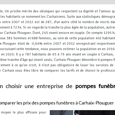
ile. Un proche mérite des obsèques qui respectent sa dignité et l’amour qu’
t les habitants se nomment les Carhaisiens.
Suite aux statistiques démogr
s entre 2007 et 2012 est de 287, d’un autre côté le nombre de morts da
llement à 7234.
Si on regarde la tranche la plus âgée de la population, autre
ur Carhaix-Plouguer. Dont, 245 vivent encore en couple. On compte 1295 h
i eux 381 hommes et 688 femmes, au sein de cette population 402 habitant
Leaflet
, ©
OpenStreetMap
contr
ix-Plouguer était de -0,64% entre 2007 et 2012 enregistrant respective
poursuivant cette tendance, nous pouvons estimer la population en en 201
 en 2020. Il y a 787 habitants de 65 à 79 ans vivant en couple à Carhaix, 
 même tranche d’âge qui vivent seuls. Carhaix-Plouguer dénombre 6 pompes 
ement à ce qu’on croit, il n’est pas obligatoire de louer les services d
 Carhaix vous êtes libre de comparer les tarifs et de choisir le professi
en choisir une entreprise de
pompes funèb
mparer les prix des pompes funèbres à Carhaix-Plouguer
 moyen le plus efficace pour