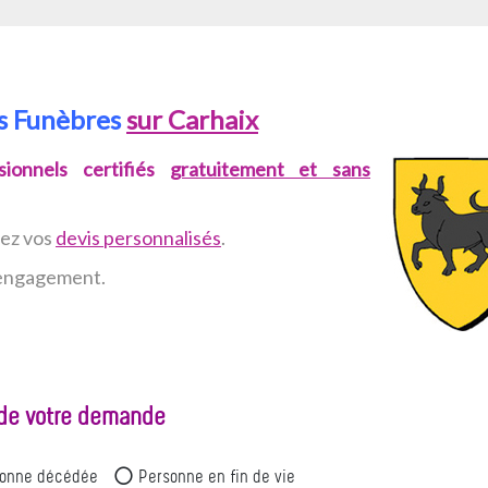
es Funèbres
sur Carhaix
ionnels certifiés
gratuitement et sans
vez
vos
devis personnalisés
.
n engagement.