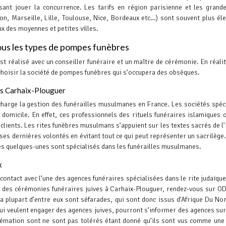
isant jouer la concurrence.
Les tarifs en région parisienne et les grande
yon, Marseille, Lille, Toulouse, Nice, Bordeaux etc…) sont souvent plus él
ux des moyennes et petites villes.
us les types de pompes funèbres
t réalisé avec un conseiller funéraire et un maître de cérémonie. En réalité
 choisir la société de pompes funèbres qui s’occupera des obsèques.
ns Carhaix-Plouguer
charge la gestion des funérailles musulmanes en France. Les sociétés spéc
 domicile.
En effet, ces professionnels des rituels funéraires islamiques o
clients. Les rites funèbres musulmans s’appuient sur les textes sacrés de l’
 ses dernières volontés en évitant tout ce qui peut représenter un sacrilège
s quelques-unes sont spécialisés dans les funérailles musulmanes.
x
 contact avec l’une des agences funéraires spécialisées dans le rite judaïque
 des cérémonies funéraires juives à Carhaix-Plouguer, rendez-vous sur ODO
a plupart d’entre eux sont séfarades, qui sont donc issus d’Afrique Du No
qui veulent engager des agences juives, pourront s’informer des agences su
crémation sont ne sont pas tolérés étant donné qu’ils sont vus comme un