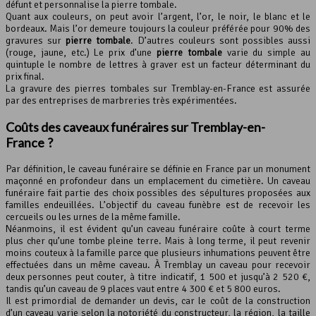
défunt et personnalise la pierre tombale.
Quant aux couleurs, on peut avoir l’argent, l’or, le noir, le blanc et le
bordeaux. Mais l’or demeure toujours la couleur préférée pour 90% des
gravures sur
pierre tombale
. D’autres couleurs sont possibles aussi
(rouge, jaune, etc.) Le prix d’une
pierre tombale
varie du simple au
quintuple le nombre de lettres à graver est un facteur déterminant du
prix final.
La gravure des pierres tombales sur Tremblay-en-France est assurée
par des entreprises de marbreries très expérimentées.
Coûts des caveaux funéraires sur Tremblay-en-
France ?
Par définition, le caveau funéraire se définie en France par un monument
maçonné en profondeur dans un emplacement du cimetière. Un caveau
funéraire fait partie des choix possibles des sépultures proposées aux
familles endeuillées. L’objectif du caveau funèbre est de recevoir les
cercueils ou les urnes de la même famille.
Néanmoins, il est évident qu’un caveau funéraire coûte à court terme
plus cher qu’une tombe pleine terre. Mais à long terme, il peut revenir
moins couteux à la famille parce que plusieurs inhumations peuvent être
effectuées dans un même caveau. À Tremblay un caveau pour recevoir
deux personnes peut couter, à titre indicatif, 1 500 et jusqu’à 2 520 €,
tandis qu’un caveau de 9 places vaut entre 4 300 € et 5 800 euros.
Il est primordial de demander un devis, car le coût de la construction
d’un caveau varie selon la notoriété du constructeur, la région, la taille