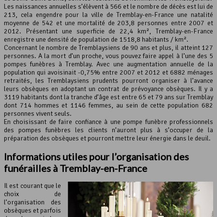
Les naissances annuelles s’élèvent à 566 et le nombre de décès est lui de
213, cela engendre pour la ville de Tremblay-en-France une natalité
Leaflet
, ©
OpenStreetMap
contributeurs
moyenne de 542 et une mortalité de 203,8 personnes entre 2007 et
2012. Présentant une superficie de 22,4 km², Tremblay-en-France
enregistre une densité de population de 1518,8 habitants / km².
Concernant le nombre de Tremblaysiens de 90 ans et plus, il atteint 127
personnes. A la mort d’un proche, vous pouvez faire appel à l’une des 5
pompes funèbres à Tremblay. Avec une augmentation annuelle de la
population qui avoisinait -0,75% entre 2007 et 2012 et 6882 ménages
retraités, les Tremblaysiens prudents pourront organiser à l’avance
leurs obsèques en adoptant un contrat de prévoyance obsèques. Il y a
3119 habitants dont la tranche d’âge est entre 65 et 79 ans sur Tremblay
dont 714 hommes et 1146 femmes, au sein de cette population 682
personnes vivent seuls.
En choisissant de faire confiance à une pompe funèbre professionnels
des pompes funèbres les clients n’auront plus à s’occuper de la
préparation des obsèques et pourront mettre leur énergie dans le deuil.
Informations utiles pour l’organisation des
funérailles à Tremblay-en-France
Il est courant que le
choix de
l’organisation des
obsèques et parfois