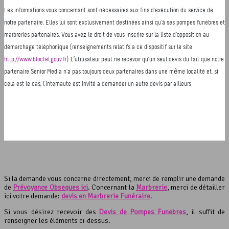
Si la demande vous concerne directement, merci de remplir une demande
de
Prévoyance Obsèques ici
. Concernant la
Marbrerie
, merci de détailler
ici votre demande:
devis en Marbrerie Funéraire
.
Si vous désirez recevoir des
Devis de Pompes Funèbres
, il suffit de
renseigner les éléments ci-dessus.