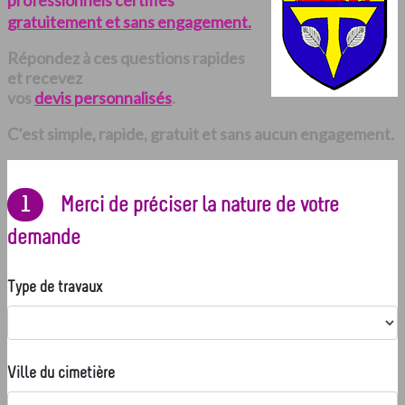
professionnels certifiés
gratuitement et sans engagement.
Répondez à ces questions rapides
et recevez
vos
devis personnalisés
.
C’est simple, rapide, gratuit et sans aucun engagement.