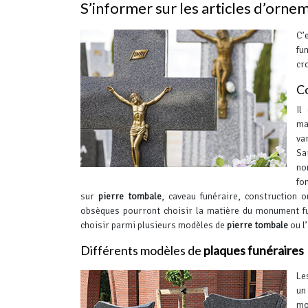
S’informer sur les articles d’orne
C’
fu
cr
Co
Il
ma
va
Sa
no
fo
sur
pierre tombale
, caveau funéraire, construction 
obsèques pourront choisir la matière du monument fun
choisir parmi plusieurs modèles de
pierre tombale
ou l’
Différents modèles de
plaques funéraires
Le
un
mo