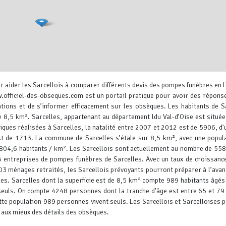
aider les Sarcellois à comparer différents devis des pompes funèbres en l
.officiel-des-obseques.com est un portail pratique pour avoir des répons
ations et de s’informer efficacement sur les obsèques.
Les habitants de S
de 8,5 km². Sarcelles, appartenant au département ldu Val-d’Oise est située
ques réalisées à Sarcelles, la natalité entre 2007 et 2012 est de 5906, d’
t de 1713. La commune de Sarcelles s’étale sur 8,5 km², avec une popul
Leaflet
, ©
OpenStreetMap
contr
804,6 habitants / km². Les Sarcellois sont actuellement au nombre de 55
 5 entreprises de pompes funèbres de Sarcelles. Avec un taux de croissanc
3 ménages retraités, les Sarcellois prévoyants pourront préparer à l’avan
s. Sarcelles dont la superficie est de 8,5 km² compte 989 habitants âgés
 seuls. On compte 4248 personnes dont la tranche d’âge est entre 65 et 79
e population 989 personnes vivent seuls.
Les Sarcellois et Sarcelloises 
 aux mieux des détails des obsèques.