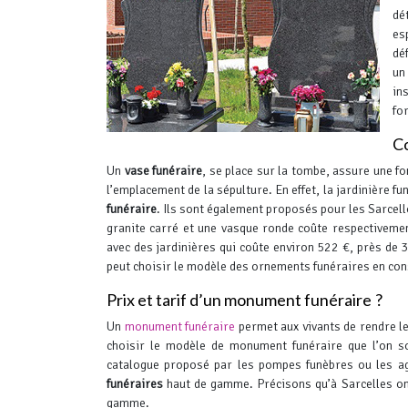
dé
es
dé
un
in
fo
C
Un
vase funéraire
, se place sur la tombe, assure une f
l’emplacement de la sépulture. En effet, la jardinière f
funéraire
.
Ils sont également proposés pour les Sarcello
granite carré et une vasque ronde coûte respectiveme
avec des jardinières qui coûte environ 522 €, près de 
peut choisir le modèle des ornements funéraires en cons
Prix et tarif d’un monument funéraire ?
Un
monument funéraire
permet aux vivants de rendre l
choisir le modèle de monument funéraire que l’on s
catalogue proposé par les pompes funèbres ou les 
funéraires
haut de gamme. Précisons qu’à Sarcelles on
gamme.