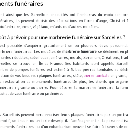
ments funéraires
est ainsi que les Sarcellois endeuillés ont l’embarras du choix des o
néraires, ils peuvent choisir des décorations en forme d’ange, Christ et
oix funéraire, cœur, végétaux, enfants ou d’autres modèles.
ût à prévoir pour une marbrerie funéraire sur Sarcelles ?
 est possible d’acquérir gratuitement un ou plusieurs devis personna
rbriers funéraires. Les modèles de
marbrerie funéraire
se déclinent en p
riantes : doubles, spécifiques, cinéraires, motifs, Serenium, Créations, tra
rcelles se trouve en Île-de-France. Ses habitants sont appelés Sarcel
mbre de pompes funèbres est estimé à 5.
Les pierres tombales se décl
nction de vos besoins : plaques funéraires, stèle,
pierre tombale
en granit,
ou restauration de monuments funéraire. De plus, les clients qui organi
éraire : granite ou pierre.
Pour décorer la marbrerie funéraire, la fami
achat de vase funéraire ou jardinière.
s Sarcellois peuvent personnaliser leurs plaques funéraires par un portrai
 motif, un dessin ou un texte descriptif. L’aménagement et la personnalis
numents funéraires ou d’un columbarium peuvent se faire à travers de 