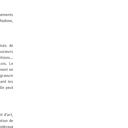
rnements
 Madone,
lisés de
lusieurs
ditions…
lois. Le
inent en
 gravure
sent les
lle peut
t d’art,
ation de
nombreux