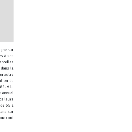
igne sur
es à ses
arcelles
 dans la
un autre
ation de
ibuteurs
882.
A la
e annuel
ce leurs
 de 65 à
 ans sur
pourront