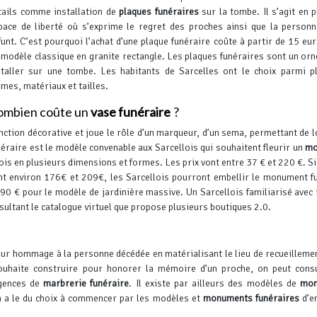
tails comme installation de
plaques funéraires
sur la tombe.
Il s’agit en p
pace de liberté où s’exprime le regret des proches ainsi que la personn
funt. C’est pourquoi l’achat d’une plaque funéraire coûte à partir de 15 eu
 modèle classique en granite rectangle.
Les plaques funéraires sont un or
staller sur une tombe. Les habitants de Sarcelles ont le choix parmi p
rmes, matériaux et tailles.
ombien coûte un
vase funéraire
?
onction décorative et joue le rôle d’un marqueur, d’un sema, permettant de l
unéraire est le modèle convenable aux Sarcellois qui souhaitent fleurir un
mo
is en plusieurs dimensions et formes. Les prix vont entre 37 € et 220 €. Si
nt environ 176€ et 209€, les Sarcellois pourront embellir le monument f
390 € pour le modèle de jardinière massive.
Un Sarcellois familiarisé avec 
ultant le catalogue virtuel que propose plusieurs boutiques 2.0.
eur hommage à la personne décédée en matérialisant le lieu de recueilleme
ouhaite construire pour honorer la mémoire d’un proche, on peut cons
agences de
marbrerie funéraire
.
Il existe par ailleurs des modèles de
mon
 a le du choix à commencer par les modèles et
monuments funéraires
d’e