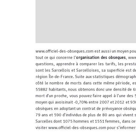
interserver coupons
www.officiel-des-obseques.com est aussi un moyen pour 
tout ce qui concerne l’
organisation des obsèques
, www
questions, apprendre à comparer les tarifs, les prest
sont les Sarcellois et Sarcelloises, sa superficie est 
région Île-de-France.
Suite aux statistiques démographi
côté le nombre de morts dans cette même période, es
55882 habitants, nous obtenons donc une densité de 6
mort d’un proche, vous pouvez faire appel à l’une des
moyen qui avoisinait -0,70% entre 2007 et 2012 et 930
obsèques en adoptant un contrat de prévoyance obsèque
79 ans et 590 d’individus de plus de 80 ans qui vivent
Sarcelles dont 1075 hommes et 1551 femmes, dans cett
visiter www.officiel-des-obseques.com pour s’informer