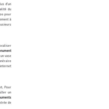
lus d’un
alité du
ros pour
nement à
lusieurs
ocaliser
nument
 un vase
unéraire
internet
nt. Pour
ulter un
uments
ntrée de