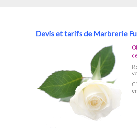
Devis et tarifs de Marbrerie F
O
ce
Ré
v
C’
e