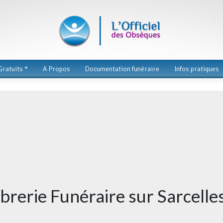
ratuits *
A Propos
Documentation funéraire
Infos pratiques
rbrerie Funéraire sur Sarcelle