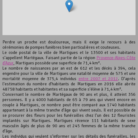
interserver coupons
Perdre un proche est douloureux, mais il exige le recours à des
cérémonies de pompes funèbres bien particulières et couteuses.
Le code postal de la ville de Martigues et le 13500 et ses habitants
s’appellent Martégaux. Faisant partie de la région
Provence-Alpes-Côte
d’Azur
, Martigues possède une superficie de 71,4 km².
Le nombre de naissances par an est de 612 et les décès à 394, cela
engendre pour la ville de Martigues une natalité moyenne de 575 et une
mortalité moyenne de 375,4 individus
entre 2007 et 2012
. D’après
Leaflet
, ©
OpenStreetMap
contributeurs
l’estimation du nombre d’habitants de Martigues en 2016 elle abrite
48758 habitants et habitantes et sa superficie s’élève à 71,4 km².
Concernant le nombre de Martégaux de 90 ans et plus, il atteint 356
personnes. Il y a 4000 habitants de 65 à 79 ans qui vivent encore en
couple à Martigues, ce nombre peut être comparé aux 1740 habitants
appartenant à la même tranche d’âge qui vivent seuls. Il est possible de
se procurer des fleurs pour les funérailles chez l’un des 12 fleuristes
implantés sur Martigues. Martigues récence 111 habitants de sexe
masculin âgés de plus de 90 ans et 245 femmes de la même tranche
d’âge.
Les individus qui veulent s’informer sur les détails des funérailles, les