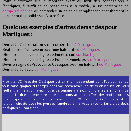
Pour s’informer sur le montant exact du tarif des concessions à
Martigues, il suffit de se renseigner à la mairie, à une entreprise de
pompes funèbres
ou demander un devis en remplissant gratuitement le
document disponible sur Notre Site.
Quelques exemples d’autres demandes pour
Martigues :
Demande d’information sur l’incinération
à Martigues
Réalisation d’un caveau pour une habitante
de Martigues
Obtention de devis en ligne de Funérarium
sur Martigues
Obtention de devis en ligne de Pompes Funèbres
sur Martigues
Devis en ligne dePrévoyance Obsèques pour un habitant
de Martigues
Demande de devis
sur Martigues
* Le site L'Officiel des Obsèques est un site indépendant dont l'objectif est de
vous faire gagner du temps dans vos recherches de devis obsèques en vous
mettant en relation avec notre partenaire via nos formulaires en ligne : ce
dernier facilite la rencontre de vos besoins avec les offres des professionnels
des pompes funèbres. En aucun cas, le site L'Officiel des Obsèques n'est en
relation directe avec les pompes funèbres et ne vous enverra jamais de devis
obsèques ou marbrerie.