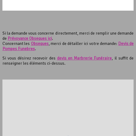
Si la demande vous concerne directement, merci de remplir une demande
de
Prévoyance Obsèques ici
.
Concernant les
Obsèques
, merci de détailler ici votre demande:
Devis de
Pompes Funèbres
.
Si vous désirez recevoir des
devis en Marbrerie Funéraire
, il suffit de
renseigner les éléments ci-dessus.