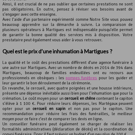
Ainsi, il est crucial de ne pas oublier que certaines prestations ne sont
pas obligatoires. En outre, pensez à réviser vos besoins avant de
s’engager avec cette enseigne.
Avec l’aide d’un partenaire expérimenté comme Notre Site vous pouvez
beaucoup apprendre sur la démarche à suivre. La comparaison de
plusieurs opérateurs à Martigues est indispensable puisqu’elle permet
de garantir la bonne qualité des services mis à disposition. Votre
prestataire peut également vous aider à vous retrouver.
Quel est le prix d’une inhumation à Martigues ?
La qualité et le coût des prestations diffèrent d’une agence funéraire à
une autre sur Martigues. Avec un nombre de décès en 2014 de 394 dans
Martigues, beaucoup de familles endeuillées ont eu recours aux
professionnels en obsèques : les
pompes funèbres
pour les guider et
leur garantir le bon déroulement de la cérémonie.
En revanche, le cercueil, avec quatre poignées et une housse intérieure,
présente une dépense inévitable aussi bien pour l’inhumation que pour la
crémation. Le coût moyen pour un
cercueil en chêne
contenant le capiton
s’élève à 1 100 €. Pour réduire leurs dépenses, les Martégaux peuvent
opter pour un
cercueil en sapin
et non pas pour le capiton. Une
recommandation pour réduire les frais des funérailles, le meilleur
moyen pour ce faire c’est de comparer les devis en ligne.
Un conseiller funéraire peut également se charger de réaliser les
formalités administratives (déclaration de décès) et la coordination du
convoi funéraire. Donc il faut prévoir un budget d’un peu plus de 200 €.