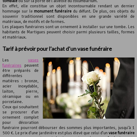
tombale
ou sur la porte de l’alvéole du columbarium.
En effet, elle constitue un objet incontournable rendant un dernier
hommage sur le
monument funéraire
du défunt. De plus, ces objets du
souvenir traditionnel sont disponibles en une grande variété de
matériaux, de motifs et de formes.
Les plaques funéraires sont un ornement à installer sur une tombe. Les
habitants de Martigues peuvent choisir parmi plusieurs tailles, formes
et matériaux.
Tarif à prévoir pour l’achat d’un
vase funéraire
Les
vases
funéraires
peuvent
être préparés de
différentes
matières : bronze,
acier inoxydable,
laiton, pierre,
céramique ou en
porcelaine.
Ceux qui souhaitent
se procurer d’un
ornement complet
pour décoration
funéraire pourront débourser des sommes plus importantes, jusqu’à 1
500 €. Le prix d’une jardinière est plus élevé que celui d’un
vase funéraire