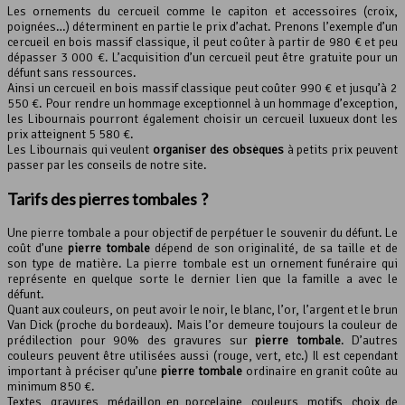
Les ornements du cercueil comme le capiton et accessoires (croix,
poignées…) déterminent en partie le prix d’achat. Prenons l’exemple d’un
cercueil en bois massif classique, il peut coûter à partir de 980 € et peu
dépasser 3 000 €. L’acquisition d’un cercueil peut être gratuite pour un
défunt sans ressources.
Ainsi un cercueil en bois massif classique peut coûter 990 € et jusqu’à 2
550 €. Pour rendre un hommage exceptionnel à un hommage d’exception,
les Libournais pourront également choisir un cercueil luxueux dont les
prix atteignent 5 580 €.
Les Libournais qui veulent
organiser des obsèques
à petits prix peuvent
passer par les conseils de notre site.
Tarifs des pierres tombales ?
Une pierre tombale a pour objectif de perpétuer le souvenir du défunt. Le
coût d’une
pierre tombale
dépend de son originalité, de sa taille et de
son type de matière. La pierre tombale est un ornement funéraire qui
représente en quelque sorte le dernier lien que la famille a avec le
défunt.
Quant aux couleurs, on peut avoir le noir, le blanc, l’or, l’argent et le brun
Van Dick (proche du bordeaux). Mais l’or demeure toujours la couleur de
prédilection pour 90% des gravures sur
pierre tombale
. D’autres
couleurs peuvent être utilisées aussi (rouge, vert, etc.) Il est cependant
important à préciser qu’une
pierre tombale
ordinaire en granit coûte au
minimum 850 €.
Textes, gravures, médaillon en porcelaine, couleurs, motifs, choix de