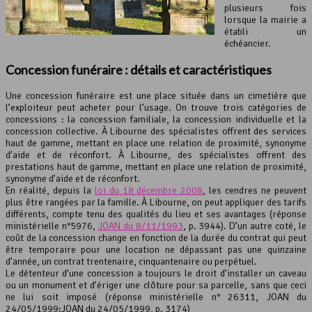
plusieurs fois
lorsque la mairie a
établi un
échéancier.
Concession funéraire : détails et caractéristiques
Une concession funéraire est une place située dans un cimetière que
l’exploiteur peut acheter pour l’usage. On trouve trois catégories de
concessions : la concession familiale, la concession individuelle et la
concession collective. À Libourne des spécialistes offrent des services
haut de gamme, mettant en place une relation de proximité, synonyme
d’aide et de réconfort. À Libourne, des spécialistes offrent des
prestations haut de gamme, mettant en place une relation de proximité,
synonyme d’aide et de réconfort.
En réalité, depuis la
loi du 18 décembre 2008
, les cendres ne peuvent
plus être rangées par la famille. À Libourne, on peut appliquer des tarifs
différents, compte tenu des qualités du lieu et ses avantages (réponse
ministérielle n°5976,
JOAN du 8/11/1993
, p. 3944). D’un autre coté, le
coût de la concession change en fonction de la durée du contrat qui peut
être temporaire pour une location ne dépassant pas une quinzaine
d’année, un contrat trentenaire, cinquantenaire ou perpétuel.
Le détenteur d’une concession a toujours le droit d’installer un caveau
ou un monument et d’ériger une clôture pour sa parcelle, sans que ceci
ne lui soit imposé (réponse ministérielle n° 26311, JOAN du
24/05/1999:JOAN du 24/05/1999, p. 3174)