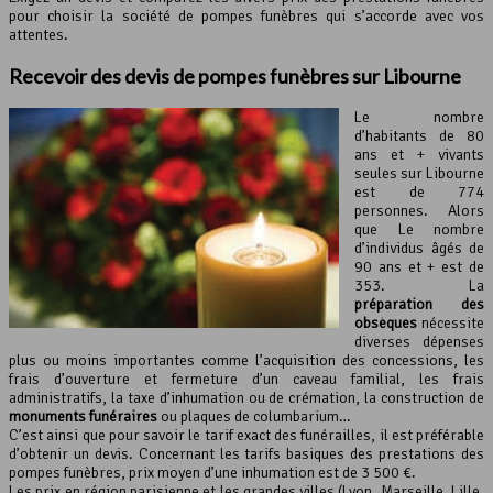
pour choisir la société de pompes funèbres qui s’accorde avec vos
attentes.
Recevoir des devis de pompes funèbres sur Libourne
Le nombre
d’habitants de 80
ans et + vivants
seules sur Libourne
est de 774
personnes. Alors
que Le nombre
d’individus âgés de
90 ans et + est de
353. La
préparation des
obsèques
nécessite
diverses dépenses
plus ou moins importantes comme l’acquisition des concessions, les
frais d’ouverture et fermeture d’un caveau familial, les frais
administratifs, la taxe d’inhumation ou de crémation, la construction de
monuments funéraires
ou plaques de columbarium…
C’est ainsi que pour savoir le tarif exact des funérailles, il est préférable
d’obtenir un devis. Concernant les tarifs basiques des prestations des
pompes funèbres, prix moyen d’une inhumation est de 3 500 €.
Les prix en région parisienne et les grandes villes (Lyon, Marseille, Lille,