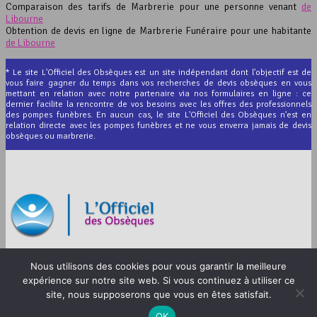
Comparaison des tarifs de Marbrerie pour une personne venant
de
Libourne
Obtention de devis en ligne de Marbrerie Funéraire pour une habitante
de Libourne
* Le site L'Officiel des Obsèques est un site indépendant dont l'objectif est de
vous faire gagner du temps dans vos recherches de devis obsèques en vous
mettant en relation avec notre partenaire via nos formulaires en ligne : ce
dernier facilite la rencontre de vos besoins avec les offres des professionnels
des pompes funèbres. En aucun cas, le site L'Officiel des Obsèques n'est en
relation directe avec les pompes funèbres et ne vous enverra jamais de devis
obsèques ou marbrerie.
© 2012-2026 L’Officiel des Obsèques
Nous utilisons des cookies pour vous garantir la meilleure
Mentions légales
expérience sur notre site web. Si vous continuez à utiliser ce
site, nous supposerons que vous en êtes satisfait.
CGU
OK