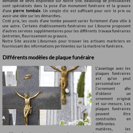
demande de devis disponible sur Notre Site. Beaucoup de prestataires
sont spécialisés dans la pose d’un monument funéraire et la gravure
d’une
pierre tombale
. Un simple clic est suffisant pour voir le prix ou
avoir une idée sur les démarches.
Coté prix, les couts d’une tombe peuvent varier fortement d’une ville à
une autre. Certains établissements funéraires sur Libourne proposent
d’autres services supplémentaires pour les différents travaux funéraires
(entretien, fleurissement ou gravure.
Notre Site assiste Libournais pour trouver les artisans marbriers en
fournissant des informations pertinentes sur la marbrerie funéraire.
Différents modèles de plaque funéraire
L’avantage avec les
plaques funéraires
est qu’on peut
personnaliser
l’ornement afin
d’obtenir un
ornement original
et sur-mesure. Les
plaques funéraires
peuvent être
construites en
différentes
matières, les