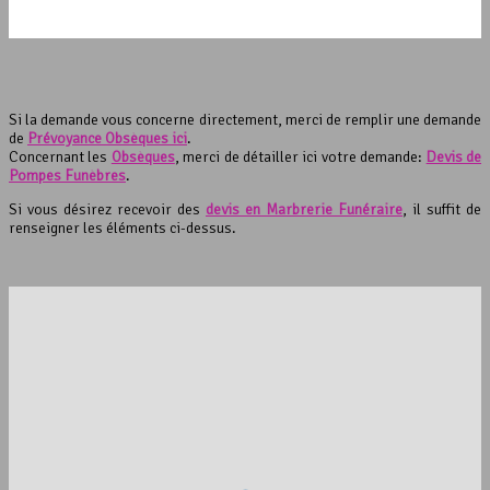
Si la demande vous concerne directement, merci de remplir une demande
de
Prévoyance Obsèques ici
.
Concernant les
Obsèques
, merci de détailler ici votre demande:
Devis de
Pompes Funèbres
.
Si vous désirez recevoir des
devis en Marbrerie Funéraire
, il suffit de
renseigner les éléments ci-dessus.