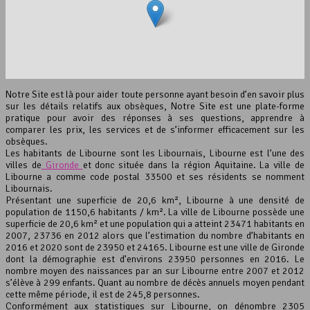
interserver coupons
Notre Site est là pour aider toute personne ayant besoin d’en savoir plus
sur les détails relatifs aux obsèques, Notre Site est une plate-forme
pratique pour avoir des réponses à ses questions, apprendre à
comparer les prix, les services et de s’informer efficacement sur les
obsèques.
Les habitants de Libourne sont les Libournais, Libourne est l’une des
villes de
Gironde
et donc située dans la région Aquitaine. La ville de
Libourne a comme code postal 33500 et ses résidents se nomment
Leaflet
, ©
OpenStreetMap
contributeurs
Libournais.
Présentant une superficie de 20,6 km², Libourne à une densité de
population de 1150,6 habitants / km². La ville de Libourne possède une
superficie de 20,6 km² et une population qui a atteint 23471 habitants en
2007, 23736 en 2012 alors que l’estimation du nombre d’habitants en
2016 et 2020 sont de 23950 et 24165. Libourne est une ville de Gironde
dont la démographie est d’environs 23950 personnes en 2016. Le
nombre moyen des naissances par an sur Libourne entre 2007 et 2012
s’élève à 299 enfants. Quant au nombre de décès annuels moyen pendant
cette même période, il est de 245,8 personnes.
Conformément aux statistiques sur Libourne, on dénombre 2305