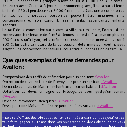
CPFM). La seconde fait grimper la note de 800 à 1 500 € pour un caveau
de deux places. Quant à l’ajout d’un monument gravé, il sera par ailleurs
facturé 1 520 et peu dépasser 2 000 € minimum. Dans une concession de
famille, de nombreuses personnes peuvent être inhumées : le
concessionnaire, son conjoint, ses enfants, ascendants, enfants
adoptifs…
Le tarif de la concession varie avec la ville, par exemple, l’octroi d’une
concession trentenaire de 2 m² à Rennes est estimé à environ plus de
500 € alors qu’à Lyon, cette même concession est estimée à environ 1
800 €. En outre la nature de la concession détermine son coût, il peut
s’agir d’une concession individuelle, collective ou concession de famille.
Quelques exemples d’autres demandes pour
Avallon :
Comparaison des tarifs de crémation pour un habitant
d’Avallon
Obtention de devis en ligne de Prévoyance pour un habitant
d’Avallon
Demande de devis de Marbrerie funéraire pour un habitant
d’Avallon
Obtention de devis en ligne de Prévoyance pour quelqu’un venant
d’Avallon
Devis de Prévoyance Obsèques
sur Avallon
Devis pour une Maison Funéraire pour un décès survenu
à Avallon
* Le site L'Officiel des Obsèques est un site indépendant dont l'objectif est de
vous faire gagner du temps dans vos recherches de devis obsèques en vous
mettant en relation avec notre partenaire via nos formulaires en ligne : ce