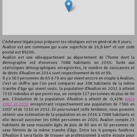
interserver coupons
L’échéance légale pour préparer les obsèques est en général de 6 jours.
Avallon est une commune qui a une superficie de 26,8 km² et son code
postal est 89200.
Avallon est une villeappartenant au département de l’Yonne dont la
démographie est d’environs 7088 habitants en 2016. Suite aux
statistiques démographiques enregistrées, le nombre de naissances et
de décès d’Avallon en 2014 sont respectivement de 66 et 99.
Il y a 563 personnes de 65 à 79 ans qui vivent encore en couple à Avallon,
Leaflet
, ©
OpenStreetMap
contributeurs
c’est un chiffre que l’on peut comparer aux 338 habitants de la même
tranche d’âge qui vivent seuls. la population d’Avallon en 2012 à atteint
7210 individus et que parmi eux, on compte 117 personnes de plus de 90
ans. L’évolution de la population d’Avallon a atteint de -0,42%
entre
2007 et 2012
enregistrant respectivement une population de 7366 en
2007 et de 7210 en 2012. En poursuivant cette tendance, nous pouvons
obtenir une estimation de la population en en 2016 à 7088 habitants et
elle devrait avoisiner les 6966 personnes en 2020. Avallon compte 25
habitants de sexe masculin âgés de plus de 90 ans et 92 personnes de
sexe féminin de la même tranche d’âge. Entre les 6 pompes funèbres
d’Avallon il sera facile de trouver un professionnel à votre écoute pour