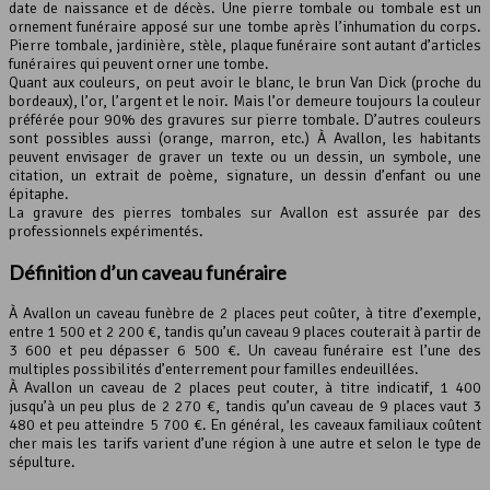
date de naissance et de décès. Une pierre tombale ou tombale est un
ornement funéraire apposé sur une tombe après l’inhumation du corps.
Pierre tombale, jardinière, stèle, plaque funéraire sont autant d’articles
funéraires qui peuvent orner une tombe.
Quant aux couleurs, on peut avoir le blanc, le brun Van Dick (proche du
bordeaux), l’or, l’argent et le noir. Mais l’or demeure toujours la couleur
préférée pour 90% des gravures sur pierre tombale. D’autres couleurs
sont possibles aussi (orange, marron, etc.) À Avallon, les habitants
peuvent envisager de graver un texte ou un dessin, un symbole, une
citation, un extrait de poème, signature, un dessin d’enfant ou une
épitaphe.
La gravure des pierres tombales sur Avallon est assurée par des
professionnels expérimentés.
Définition d’un caveau funéraire
À Avallon un caveau funèbre de 2 places peut coûter, à titre d’exemple,
entre 1 500 et 2 200 €, tandis qu’un caveau 9 places couterait à partir de
3 600 et peu dépasser 6 500 €. Un caveau funéraire est l’une des
multiples possibilités d’enterrement pour familles endeuillées.
À Avallon un caveau de 2 places peut couter, à titre indicatif, 1 400
jusqu’à un peu plus de 2 270 €, tandis qu’un caveau de 9 places vaut 3
480 et peu atteindre 5 700 €. En général, les caveaux familiaux coûtent
cher mais les tarifs varient d’une région à une autre et selon le type de
sépulture.