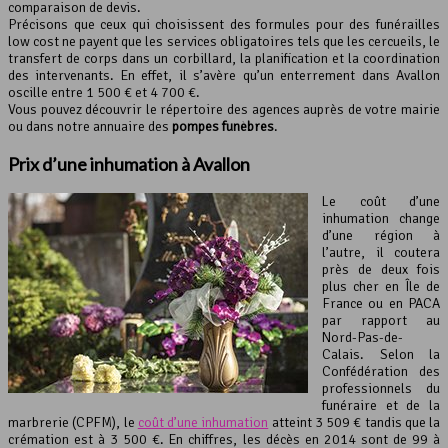
comparaison de devis.
Précisons que ceux qui choisissent des formules pour des funérailles
low cost ne payent que les services obligatoires tels que les cercueils, le
transfert de corps dans un corbillard, la planification et la coordination
des intervenants. En effet, il s’avère qu’un enterrement dans Avallon
oscille entre 1 500 € et 4 700 €.
Vous pouvez découvrir le répertoire des agences auprès de votre mairie
ou dans notre annuaire des
pompes funèbres
.
Prix d’une inhumation à Avallon
Le coût d’une
inhumation change
d’une région à
l’autre, il coutera
près de deux fois
plus cher en Île de
France ou en PACA
par rapport au
Nord-Pas-de-
Calais. Selon la
Confédération des
professionnels du
funéraire et de la
marbrerie (CPFM), le
coût d’une inhumation
atteint 3 509 € tandis que la
crémation est à 3 500 €. En chiffres, les décès en 2014 sont de 99 à