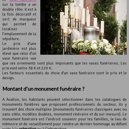
sur la tombe a un
double rôle: il est à
la fois décoratif et
sert de marqueur
qui permet de
localiser
l’emplacement de la
sépulture.
Le prix d’une
jardinière est plus
élevé que celui d’un
vase funéraire vue
que ces ornements sont plus imposants que les vases funéraires. Les
prix vont entre 38 € et 220 €.
Les facteurs essentiels du choix d’un vase funéraire sont le prix et le
design.
Montant d’un
monument funéraire
?
A Avallon, les habitants peuvent sélectionner dans les catalogues de
monuments funèbres que proposent professionnels du secteur, ils y
trouvent des choix multiples (monuments funéraires classiques avec ou
sans stèle, modèles doubles, monument cinéraire et du sur-mesure). Le
monument funéraire est l’endroit souvenir pour les familles, le lieu de
mémoire et de recueillement pour rendre un dernier hommage au défunt
suite à la
crémation
ou à l’inhumation.