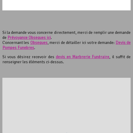
Si la demande vous concerne directement, merci de remplir une demande
de
Prévoyance Obsèques ici
.
Concernant les
Obsèques
, merci de détailler ici votre demande:
Devis de
Pompes Funèbres
.
Si vous désirez recevoir des
devis en Marbrerie Funéraire
, il suffit de
renseigner les éléments ci-dessus.