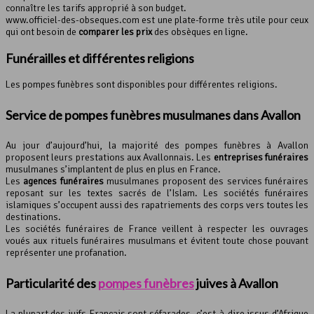
connaître les tarifs approprié à son budget.
www.officiel-des-obseques.com est une plate-forme très utile pour ceux
qui ont besoin de
comparer les prix
des obsèques en ligne.
Funérailles et différentes religions
Les pompes funèbres sont disponibles pour différentes religions.
Service de pompes funèbres musulmanes dans Avallon
Au jour d’aujourd’hui, la majorité des pompes funèbres à Avallon
proposent leurs prestations aux Avallonnais. Les
entreprises funéraires
musulmanes s’implantent de plus en plus en France.
Les
agences funéraires
musulmanes proposent des services funéraires
reposant sur les textes sacrés de l’Islam. Les sociétés funéraires
islamiques s’occupent aussi des rapatriements des corps vers toutes les
destinations.
Les sociétés funéraires de France veillent à respecter les ouvrages
voués aux rituels funéraires musulmans et évitent toute chose pouvant
représenter une profanation.
Particularité des
pompes funèbres
juives à Avallon
La plupart des juifs Français sont séfarades, c’est-à-dire issus d’Afrique