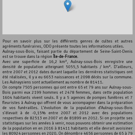
interserver coupons
Pour en savoir plus sur les différents genres de cultes et autres
agréments funéraires, ODO présente toutes les informations utiles.
Aulnay-sous-Bois, faisant partie du département de Seine-Saint-Denis
est se trouve dans la région
Île-de-France
.
Avec une superficie de 16,2 km², Aulnay-sous-Bois enregistre une
densité de population atteignant 5055,5 habitants / km². D’ailleurs,
entre 2007 et 2012 dates durant laquelle les dernières statistiques ont
été réalisées, il y a eu 6653 naissances et 2098 décès sur la commune.
Leaflet
, ©
OpenStreetMap
contributeurs
Les Aulnaysiens sont actuellement au nombre de 81411.
On compte 7505 personnes qui ont entre 65 et 79 ans sur Aulnay-sous-
Bois parmi eux 2199 hommes et 2478 femmes, dans cette population
1604 habitants vivent seuls. Il y a 5 agences de pompes funèbres et 7
fleuristes à Aulnay qui offrent de vous accompagner dans la préparation
de vos funérailles. L’évolution de la population d’Aulnay-sous-Bois
s’élevait à de -0,15% entre 2007 et 2012 avec des populations
respectives de 82513 en 2007 et de 81899 en 2012. Si on projette ses
statistiques sur les années à venir, nous pouvons obtenir une estimation
de la population en en 2016 à 81411 habitants et elle devrait avoisiner
les 80924 personnes en 2020. On dénombre 4656 personnes de 65 à 79