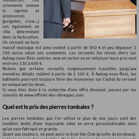
ressources. Les
ornements comme
le capiton et
accessoires
(poignées, croix…)
ont également un
rôle déterminant
dans la facturation.
Un cercueil en bois
massif classique est ainsi estimé à partir de 950 € et peu dépasser 2
550 euros selon ses ornements. Les cercueils les moins chers sur
Aulnay-sous-Bois sont les ceux en carton ou en cellulose leurs prix vont
environs 130 à 600 €.
Notons que certains cercueils soigneusement travaillés jusqu’aux
moindres détails coûtent à partir de 2 100 €. À Aulnay-sous-Bois, les
habitants pourront toujours faire des économies sur l’achat du cercueil
en comparant les devis.
Si vous êtes donc à la recherche d’une offre discount, passez par les
conseils de www.officiel-des-obseques.com.
Quel est le prix des pierres tombales ?
Les pierres tombales que l’on utilise le plus de nos jours sont des
modèles dotés d’une imposante stèle en verre personnalisable ainsi
qu’un vase fabriqué en granite.
Quant aux couleurs, on peut avoir le brun Van Dick (proche du bordeaux),