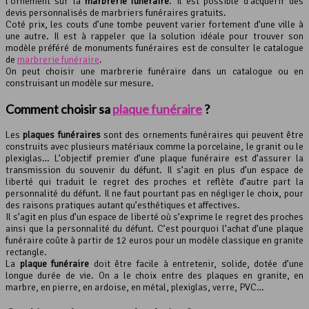
l’ornement sur la
marbrerie funéraire
. Il est possible d’acquérir des
devis personnalisés de marbriers funéraires gratuits.
Coté prix, les couts d’une tombe peuvent varier fortement d’une ville à
une autre. Il est à rappeler que la solution idéale pour trouver son
modèle préféré de monuments funéraires est de consulter le catalogue
de
marbrerie funéraire
.
On peut choisir une marbrerie funéraire dans un catalogue ou en
construisant un modèle sur mesure.
Comment choisir sa
plaque funéraire
?
Les
plaques funéraires
sont des ornements funéraires qui peuvent être
construits avec plusieurs matériaux comme la porcelaine, le granit ou le
plexiglas… L’objectif premier d’une plaque funéraire est d’assurer la
transmission du souvenir du défunt. Il s’agit en plus d’un espace de
liberté qui traduit le regret des proches et reflète d’autre part la
personnalité du défunt. Il ne faut pourtant pas en négliger le choix, pour
des raisons pratiques autant qu’esthétiques et affectives.
Il s’agit en plus d’un espace de liberté où s’exprime le regret des proches
ainsi que la personnalité du défunt. C’est pourquoi l’achat d’une plaque
funéraire coûte à partir de 12 euros pour un modèle classique en granite
rectangle.
La
plaque funéraire
doit être facile à entretenir, solide, dotée d’une
longue durée de vie. On a le choix entre des plaques en granite, en
marbre, en pierre, en ardoise, en métal, plexiglas, verre, PVC…