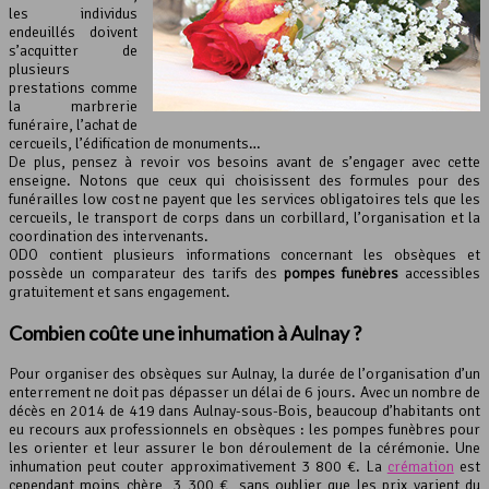
les individus
endeuillés doivent
s’acquitter de
plusieurs
prestations comme
la marbrerie
funéraire, l’achat de
cercueils, l’édification de monuments…
De plus, pensez à revoir vos besoins avant de s’engager avec cette
enseigne. Notons que ceux qui choisissent des formules pour des
funérailles low cost ne payent que les services obligatoires tels que les
cercueils, le transport de corps dans un corbillard, l’organisation et la
coordination des intervenants.
ODO contient plusieurs informations concernant les obsèques et
possède un comparateur des tarifs des
pompes funèbres
accessibles
gratuitement et sans engagement.
Combien coûte une inhumation à Aulnay ?
Pour organiser des obsèques sur Aulnay, la durée de l’organisation d’un
enterrement ne doit pas dépasser un délai de 6 jours. Avec un nombre de
décès en 2014 de 419 dans Aulnay-sous-Bois, beaucoup d’habitants ont
eu recours aux professionnels en obsèques : les pompes funèbres pour
les orienter et leur assurer le bon déroulement de la cérémonie. Une
inhumation peut couter approximativement 3 800 €. La
crémation
est
cependant moins chère, 3 300 €, sans oublier que les prix varient du