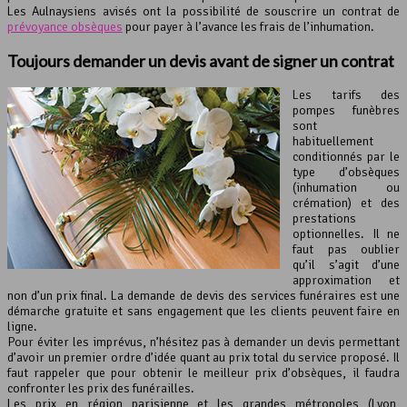
Les Aulnaysiens avisés ont la possibilité de souscrire un contrat de
prévoyance obsèques
pour payer à l’avance les frais de l’inhumation.
Toujours demander un devis avant de signer un contrat
Les tarifs des
pompes funèbres
sont
habituellement
conditionnés par le
type d’obsèques
(inhumation ou
crémation) et des
prestations
optionnelles. Il ne
faut pas oublier
qu’il s’agit d’une
approximation et
non d’un prix final. La demande de devis des services funéraires est une
démarche gratuite et sans engagement que les clients peuvent faire en
ligne.
Pour éviter les imprévus, n’hésitez pas à demander un devis permettant
d’avoir un premier ordre d’idée quant au prix total du service proposé. Il
faut rappeler que pour obtenir le meilleur prix d’obsèques, il faudra
confronter les prix des funérailles.
Les prix en région parisienne et les grandes métropoles (Lyon,