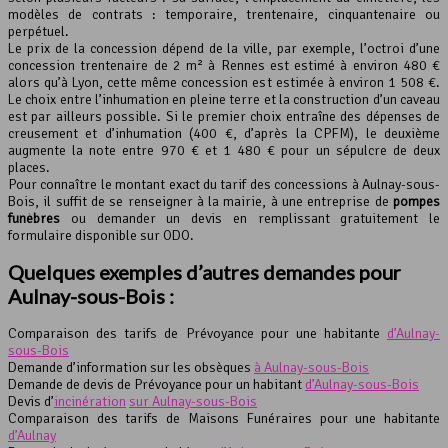
modèles de contrats : temporaire, trentenaire, cinquantenaire ou
perpétuel.
Le prix de la concession dépend de la ville, par exemple, l’octroi d’une
concession trentenaire de 2 m² à Rennes est estimé à environ 480 €
alors qu’à Lyon, cette même concession est estimée à environ 1 508 €.
Le choix entre l’inhumation en pleine terre et la construction d’un caveau
est par ailleurs possible. Si le premier choix entraîne des dépenses de
creusement et d’inhumation (400 €, d’après la CPFM), le deuxième
augmente la note entre 970 € et 1 480 € pour un sépulcre de deux
places.
Pour connaître le montant exact du tarif des concessions à Aulnay-sous-
Bois, il suffit de se renseigner à la mairie, à une entreprise de
pompes
funèbres
ou demander un devis en remplissant gratuitement le
formulaire disponible sur ODO.
Quelques exemples d’autres demandes pour
Aulnay-sous-Bois :
Comparaison des tarifs de Prévoyance pour une habitante
d’Aulnay-
sous-Bois
Demande d’information sur les obsèques
à Aulnay-sous-Bois
Demande de devis de Prévoyance pour un habitant
d’Aulnay-sous-Bois
Devis d’
incinération
sur Aulnay-sous-Bois
Comparaison des tarifs de Maisons Funéraires pour une habitante
d’Aulnay