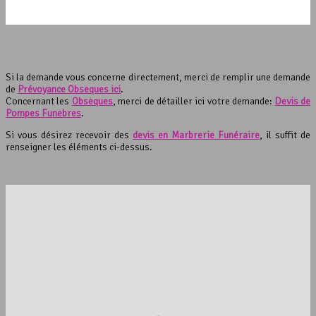
Si la demande vous concerne directement, merci de remplir une demande
de
Prévoyance Obsèques ici
.
Concernant les
Obsèques
, merci de détailler ici votre demande:
Devis de
Pompes Funèbres
.
Si vous désirez recevoir des
devis en Marbrerie Funéraire
, il suffit de
renseigner les éléments ci-dessus.