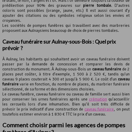
le blanc, le noir, l’argent et l’or. Mais l’or demeure toujours la couleur de
prédilection pour 90% des gravures sur
pierre tombale
. D’autres
coloris sont possibles (orange, jaune, etc.) Il est aussi courant d’y
ajouter des citations ou des symboles religieux selon les envies et
croyances.
Les sociétés de pompes funèbres qui travaillent avec des marbreries
proposent aux Aulnaysiens beaucoup de choix de pierres tombales.
Caveau funéraire sur Aulnay-sous-Bois : Quel prix
prévoir ?
À Aulnay, les habitants qui souhaitent avoir un caveau funéraire doivent
passer par la demande de concession et comparer les devis de
construction du monument. À Aulnay-sous-Bois un
caveau funéraire
de 2
places peut coûter, à titre d’exemple, 1 500 à 2 520 €, tandis qu’un
caveau 9 places couterait 4 300 et jusqu’à 5 900 €. Le coût d’un
caveau
funéraire
varie en fonction, du nombre de places, du marbrier funéraire
sélectionné, de sa forme et des dimensions choisies.
Le caveau funèbre, caveau funéraire ou caveau de famille sert aussi bien
pour conserver les urnes funéraires après une
crémation
qu’accueillir
les cercueils lors d’une inhumation. Bien qu’il soit très difficile de
prévoir le prix indicatif d’une construction de
caveau funéraire
, on peut
toutefois estimer environ à 1 830 € TTC le prix d’un caveau.
Comment choisir parmi les agences de pompes