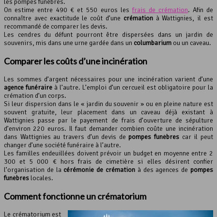
les pompes funèbres.
On estime entre 490 € et 550 euros les
frais de crémation
. Afin de
connaître avec exactitude le coût d’une
crémation
à Wattignies, il est
recommandé de comparer les devis.
Les cendres du défunt pourront être dispersées dans un jardin de
souvenirs, mis dans une urne gardée dans un
columbarium
ou un caveau.
Comparer les coûts d’une
incinération
Les sommes d’argent nécessaires pour une incinération varient d’une
agence funéraire
à l’autre. L’emploi d’un cercueil est obligatoire pour la
crémation d’un corps.
Si leur dispersion dans le « jardin du souvenir » ou en pleine nature est
souvent gratuite, leur placement dans un caveau déjà existant à
Wattignies passe par le payement de frais d’ouverture de sépulture
d’environ 220 euros. Il faut demander combien coûte une incinération
dans Wattignies au travers d’un devis de
pompes funèbres
car il peut
changer d’une société funéraire à l’autre.
Les familles endeuillées doivent prévoir un budget en moyenne entre 2
300 et 5 000 € hors frais de cimetière si elles désirent confier
l’organisation de la
cérémonie de crémation
à des agences de
pompes
funèbres
locales.
Comment fonctionne un
crématorium
Le crématorium est