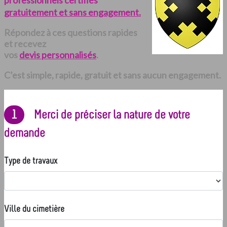
professionnels certifiés
gratuitement et sans engagement.
Répondez à ces questions rapides
et recevez
vos
devis personnalisés
.
C’est simple, rapide, gratuit et sans aucun engagement.