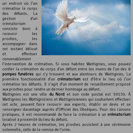
un endroit où l’on
crématise le corps
des défunts. La
gestion d’un
crématorium
consiste donc à
recevoir les
proches, les
accompagner dans
cet instant délicat
et effectuer
convenablement
l’intervention de crémation. Si vous habitez Wattignies, vous pouvez
confier la crémation du corps d’un défunt entre les mains de l’un des 8
pompes funèbres
qui s’y trouvent et aux alentours de Wattignies. La
première fonctionnalité d’un
crématorium
est d’être le lieu où l’on
crématise les défunts. Il s’agit d’un moment de recueillement proposé
aux proches pour rendre un dernier hommage au défunt.
Wattignies est une ville
du Nord
et son code postal est 59139. À
Wattignies les Wattignisiens et Wattignisiennes qui souhaitent effectuer
cet acte, peuvent faire recourir aux experts, établir un devis et se
renseigner davantage auprès d’Officiel des Obsèques. Pour des raisons
pratiques, il est recommandé de faire la crémation à un
crématorium
localisé à proximité du lieu du défunt.
Après 2 heures de crémation, les proches assistent à une cérémonie
solennelle, celle de la remise de l’urne.