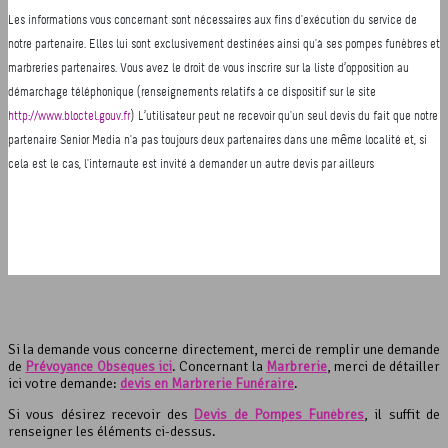
Si la demande vous concerne directement, merci de remplir une demande
de
Prévoyance Obsèques ici
. Concernant la
Marbrerie
, merci de détailler
ici votre demande:
devis en Marbrerie Funéraire
.
Si vous désirez recevoir des
Devis de Pompes Funèbres
, il suffit de
renseigner les éléments ci-dessus.