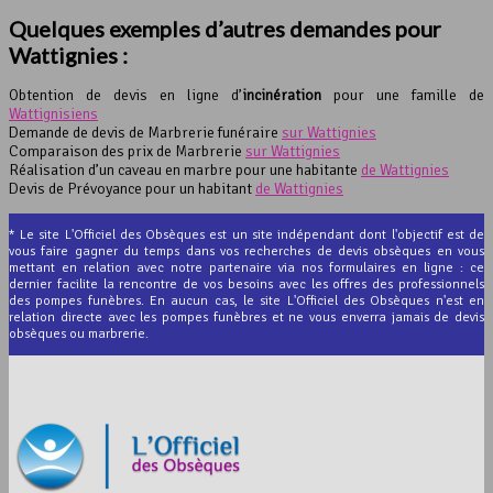
Quelques exemples d’autres demandes pour
Wattignies :
Obtention de devis en ligne d’
incinération
pour une famille de
Wattignisiens
Demande de devis de Marbrerie funéraire
sur Wattignies
Comparaison des prix de Marbrerie
sur Wattignies
Réalisation d’un caveau en marbre pour une habitante
de Wattignies
Devis de Prévoyance pour un habitant
de Wattignies
* Le site L'Officiel des Obsèques est un site indépendant dont l'objectif est de
vous faire gagner du temps dans vos recherches de devis obsèques en vous
mettant en relation avec notre partenaire via nos formulaires en ligne : ce
dernier facilite la rencontre de vos besoins avec les offres des professionnels
des pompes funèbres. En aucun cas, le site L'Officiel des Obsèques n'est en
relation directe avec les pompes funèbres et ne vous enverra jamais de devis
obsèques ou marbrerie.