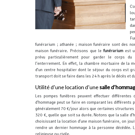
Co
lo
ta
da
pe
Fu
funérarium ; athanée ; maison funéraire sont des n
maison funéraire.
Précisons que le
funérarium
est u
prévu particulièrement pour garder le corps du
l’enterrement. En effet, la chambre mortuaire de la m
d’un centre hospitalier dont le séjour du corps est gr
transport doit se faire dans les 24 h après le décès et d
Utilité d’une location d’une
salle d’homma
Les pompes funèbres peuvent effectuer différentes
d’hommage peut se faire en comparant les différents pr
généralement 70 €/jour alors que certaines structures 
320 €, quelle que soit sa durée.
Notons que la salle d’
choisissant la location d’une maison funéraire, on jou
rendre un dernier hommage à la personne décédée.
L
religieuse ou civile.