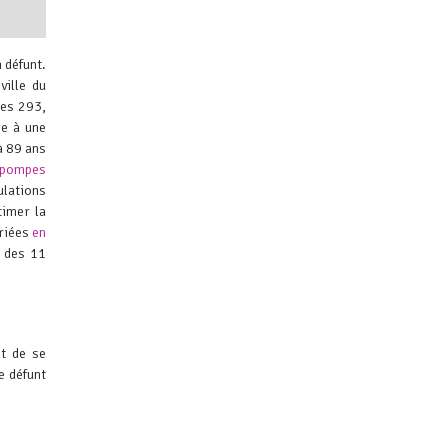
 défunt.
ille du
les 293,
ge à une
à 89 ans
pompes
ibuteurs
ulations
timer la
oriées
en
n des 11
nt de se
e défunt