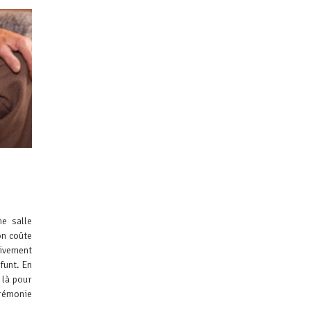
ne salle
on coûte
tivement
funt. En
 là pour
érémonie