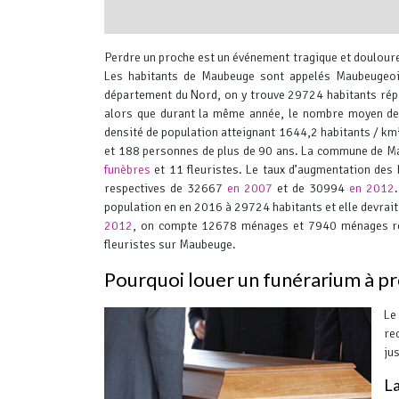
interserver coupons
Perdre un proche est un événement tragique et douloure
Les habitants de Maubeuge sont appelés Maubeugeois
département du Nord, on y trouve 29724 habitants rép
alors que durant la même année, le nombre moyen de 
densité de population atteignant 1644,2 habitants / km
et 188 personnes de plus de 90 ans. La commune de Ma
funèbres
et 11 fleuristes. Le taux d’augmentation des
respectives de 32667
en 2007
et de 30994
en 2012
population en en 2016 à 29724 habitants et elle devra
2012
, on compte 12678 ménages et 7940 ménages re
fleuristes sur Maubeuge.
Pourquoi louer un funérarium à 
Le
re
ju
La