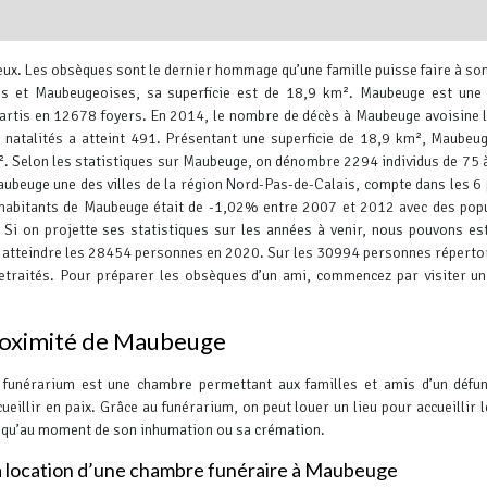
ux. Les obsèques sont le dernier hommage qu’une famille puisse faire à son
 et Maubeugeoises, sa superficie est de 18,9 km². Maubeuge est une v
artis en 12678 foyers.
En 2014, le nombre de décès à Maubeuge avoisine 
natalités a atteint 491. Présentant une superficie de 18,9 km², Maubeu
².
Selon les statistiques sur Maubeuge, on dénombre 2294 individus de 75 
ubeuge une des villes de la région Nord-Pas-de-Calais, compte dans les 6
Leaflet
, ©
OpenStreetMap
contr
 habitants de Maubeuge était de -1,02% entre 2007 et 2012 avec des pop
. Si on projette ses statistiques sur les années à venir, nous pouvons es
it atteindre les 28454 personnes en 2020. Sur les 30994 personnes répert
traités.
Pour préparer les obsèques d’un ami, commencez par visiter u
proximité de Maubeuge
 funérarium est une chambre permettant aux familles et amis d’un défu
cueillir en paix. Grâce au funérarium, on peut louer un lieu pour accueillir l
squ’au moment de son inhumation ou sa crémation.
 location d’une chambre funéraire à Maubeuge