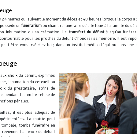
beuge
es 24 heures qui suivent le moment du décès et 48 heures lorsque le corps a 
possède un
funérarium
ou chambre funéraire qu’elle loue à la famille du déf
 son inhumation ou sa crémation. Le
transfert du défunt
jusqu’au funérar
ncontournable pour les proches du défunt d’honorer sa mémoire. Il est impo
t peut être conservé chez lui ; dans un institut médico-légal ou dans une
ubeuge
aux choix du défunt, exprimés
gane, inhumation du cercueil ou
oix du prestataire, soins de
 cependant la famille refuse de
anctions pénales.
illes, il est plus adéquat de
xpérimentées. La mairie peut
 tombale, tombe funéraire en
 reviennent au choix du défunt