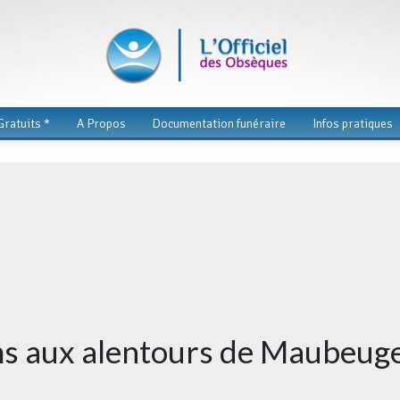
ratuits *
A Propos
Documentation funéraire
Infos pratiques
ms aux alentours de Maubeug