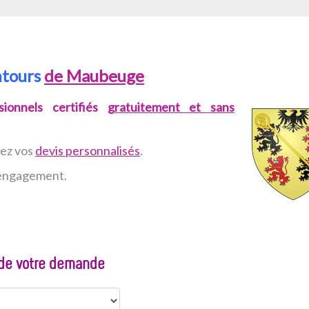
ntours
de Maubeuge
ionnels certifiés
gratuitement et sans
vez
vos
devis personnalisés
.
n engagement.