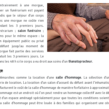
ntrairement à une morgue,
uer un funérarium est payant
ndis que le séjour d’un corps
ns une morgue ne coûte rien
ndant les 3 premiers jours.
nérarium ;
salon funéraire
;
oms pour le même espace : la
n équipement public ou privé
 défunt jusqu’au moment de
orgue fait partie des services
atuit les 3 premiers jours.
Le
ans les 48 h si le corps a eu droit aux soins d’un
thanatopracteur
.
ge
 démarches comme la location d’une
salle d’hommage
. La sélection d’u
ix de location. La location d’un salon d’accueil du défunt avant l’inhumati
facturent le coût de la salle d’hommage de manière forfaitaire à approxima
hommage est un endroit où l’on peut rendre un hommage collectif avec le dé
it d’un espace aménagé spécialement pour que toutes les conditions soient
a salle d’hommage peut être louée à des familles qui organisent une c