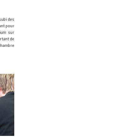
subi des
unt pour
ium sur
rtant de
 chambre