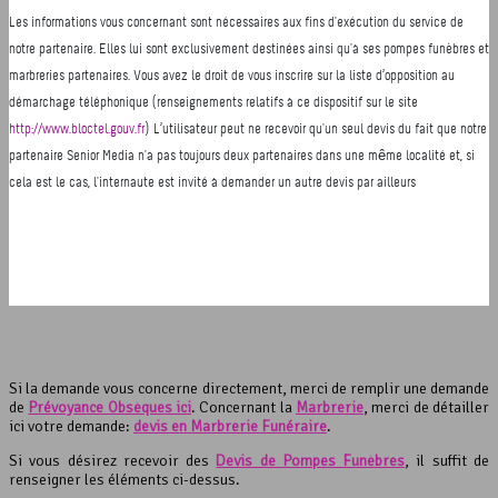
Si la demande vous concerne directement, merci de remplir une demande
de
Prévoyance Obsèques ici
. Concernant la
Marbrerie
, merci de détailler
ici votre demande:
devis en Marbrerie Funéraire
.
Si vous désirez recevoir des
Devis de Pompes Funèbres
, il suffit de
renseigner les éléments ci-dessus.