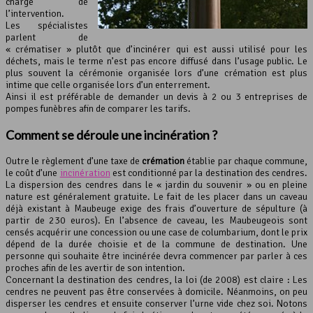
charge de
l’intervention.
Les spécialistes
parlent de
« crématiser » plutôt que d’incinérer qui est aussi utilisé pour les
déchets, mais le terme n’est pas encore diffusé dans l’usage public. Le
plus souvent la cérémonie organisée lors d’une crémation est plus
intime que celle organisée lors d’un enterrement.
Ainsi il est préférable de demander un devis à 2 ou 3 entreprises de
pompes funèbres afin de comparer les tarifs.
Comment se déroule une incinération ?
Outre le règlement d’une taxe de
crémation
établie par chaque commune,
le coût d’une
incinération
est conditionné par la destination des cendres.
La dispersion des cendres dans le « jardin du souvenir » ou en pleine
nature est généralement gratuite. Le fait de les placer dans un caveau
déjà existant à Maubeuge exige des frais d’ouverture de sépulture (à
partir de 230 euros). En l’absence de caveau, les Maubeugeois sont
censés acquérir une concession ou une case de columbarium, dont le prix
dépend de la durée choisie et de la commune de destination. Une
personne qui souhaite être incinérée devra commencer par parler à ces
proches afin de les avertir de son intention.
Concernant la destination des cendres, la loi (de 2008) est claire : Les
cendres ne peuvent pas être conservées à domicile. Néanmoins, on peu
disperser les cendres et ensuite conserver l’urne vide chez soi. Notons