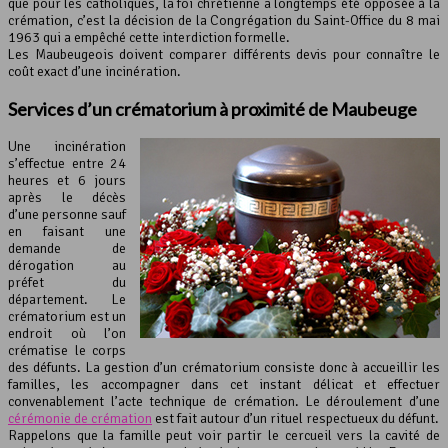
que pour les catholiques, la foi chrétienne a longtemps été opposée à la
crémation, c’est la décision de la Congrégation du Saint-Office du 8 mai
1963 qui a empêché cette interdiction formelle.
Les Maubeugeois doivent comparer différents devis pour connaître le
coût exact d’une incinération.
Services d’un crématorium à proximité de Maubeuge
Une incinération
s’effectue entre 24
heures et 6 jours
après le décès
d’une personne sauf
en faisant une
demande de
dérogation au
préfet du
département. Le
crématorium est un
endroit où l’on
crématise le corps
des défunts. La gestion d’un crématorium consiste donc à accueillir les
familles, les accompagner dans cet instant délicat et effectuer
convenablement l’acte technique de crémation. Le déroulement d’une
cérémonie de crémation
est fait autour d’un rituel respectueux du défunt.
Rappelons que la famille peut voir partir le cercueil vers la cavité de