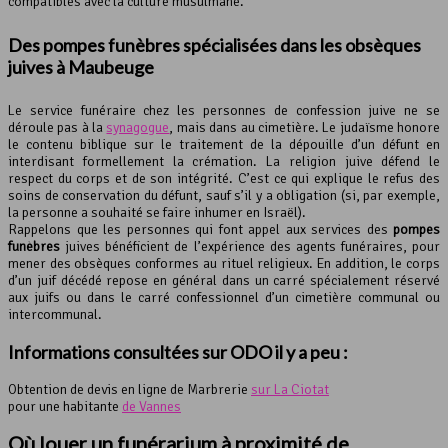
compatibles avec la culture musulmane.
Des pompes funèbres spécialisées dans les obsèques
juives à Maubeuge
Le service funéraire chez les personnes de confession juive ne se
déroule pas à la
synagogue
, mais dans au cimetière. Le judaïsme honore
le contenu biblique sur le traitement de la dépouille d’un défunt en
interdisant formellement la crémation. La religion juive défend le
respect du corps et de son intégrité. C’est ce qui explique le refus des
soins de conservation du défunt, sauf s’il y a obligation (si, par exemple,
la personne a souhaité se faire inhumer en Israël).
Rappelons que les personnes qui font appel aux services des
pompes
funèbres
juives bénéficient de l’expérience des agents funéraires, pour
mener des obsèques conformes au rituel religieux. En addition, le corps
d’un juif décédé repose en général dans un carré spécialement réservé
aux juifs ou dans le carré confessionnel d’un cimetière communal ou
intercommunal.
Informations consultées sur ODO il y a peu :
Obtention de devis en ligne de Marbrerie
sur La Ciotat
pour une habitante
de Vannes
Où louer un funérarium à proximité de