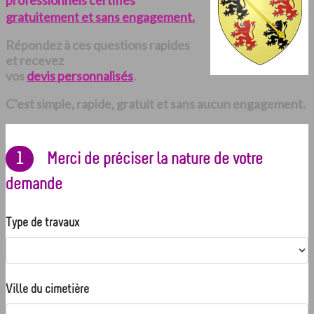
professionnels certifiés
gratuitement et sans engagement.
Répondez à ces questions rapides
et recevez
vos
devis personnalisés
.
C’est simple, rapide, gratuit et sans aucun engagement.