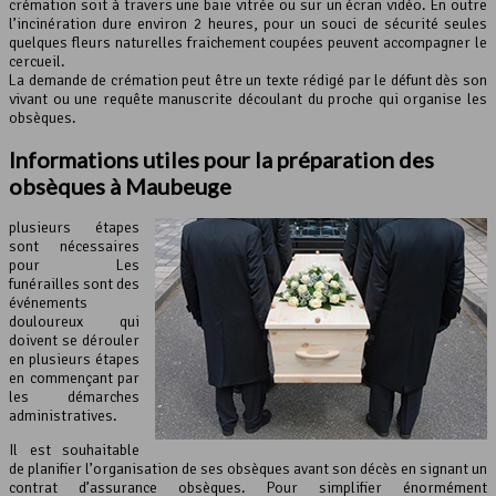
crémation soit à travers une baie vitrée ou sur un écran vidéo. En outre
l’incinération dure environ 2 heures, pour un souci de sécurité seules
quelques fleurs naturelles fraichement coupées peuvent accompagner le
cercueil.
La demande de crémation peut être un texte rédigé par le défunt dès son
vivant ou une requête manuscrite découlant du proche qui organise les
obsèques.
Informations utiles pour la préparation des
obsèques à Maubeuge
plusieurs étapes
sont nécessaires
pour Les
funérailles sont des
événements
douloureux qui
doivent se dérouler
en plusieurs étapes
en commençant par
les démarches
administratives.
Il est souhaitable
de planifier l’organisation de ses obsèques avant son décès en signant un
contrat d’assurance obsèques. Pour simplifier énormément