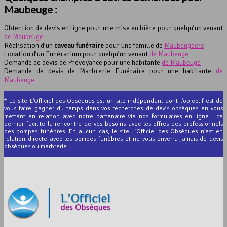
Maubeuge :
Obtention de devis en ligne pour une mise en bière pour quelqu’un venant
de Maubeuge
Réalisation d’un
caveau funéraire
pour une famille de
Maubeugeois
Location d’un Funérarium pour quelqu’un venant
de Maubeuge
Demande de devis de Prévoyance pour une habitante
de Maubeuge
Demande de devis de Marbrerie Funéraire pour une habitante
de
Maubeuge
* Le site L'Officiel des Obsèques est un site indépendant dont l'objectif est de
vous faire gagner du temps dans vos recherches de devis obsèques en vous
mettant en relation avec notre partenaire via nos formulaires en ligne : ce
dernier facilite la rencontre de vos besoins avec les offres des professionnels
des pompes funèbres. En aucun cas, le site L'Officiel des Obsèques n'est en
relation directe avec les pompes funèbres et ne vous enverra jamais de devis
obsèques ou marbrerie.