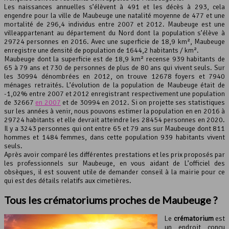
Les naissances annuelles s’élèvent à 491 et les décès à 293, cela
engendre pour la ville de Maubeuge une natalité moyenne de 477 et une
Leaflet
, ©
OpenStreetMap
contributeurs
mortalité de 296,4 individus entre 2007 et 2012. Maubeuge est une
villeappartenant au département du Nord dont la population s’élève à
29724 personnes en 2016. Avec une superficie de 18,9 km², Maubeuge
enregistre une densité de population de 1644,2 habitants / km².
Maubeuge dont la superficie est de 18,9 km² recense 939 habitants de
65 à 79 ans et 730 de personnes de plus de 80 ans qui vivent seuls. Sur
les 30994 dénombrées en 2012, on trouve 12678 foyers et 7940
ménages retraités. L’évolution de la population de Maubeuge était de
-1,02% entre 2007 et 2012 enregistrant respectivement une population
de 32667
en 2007
et de 30994 en 2012. Si on projette ses statistiques
sur les années à venir, nous pouvons estimer la population en en 2016 à
29724 habitants et elle devrait atteindre les 28454 personnes en 2020.
Il y a 3243 personnes qui ont entre 65 et 79 ans sur Maubeuge dont 811
hommes et 1484 femmes, dans cette population 939 habitants vivent
seuls.
Après avoir comparé les différentes prestations et les prix proposés par
les professionnels sur Maubeuge, en vous aidant de L’officiel des
obsèques, il est souvent utile de demander conseil à la mairie pour ce
qui est des détails relatifs aux cimetières.
Tous les crématoriums proches de Maubeuge ?
Le
crématorium
est
un endroit conçu