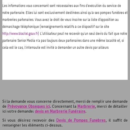
Si la demande vous concerne directement, merci de remplir une demande
de
Prévoyance Obsèques ici
. Concernant la
Marbrerie
, merci de détailler
ici votre demande:
devis en Marbrerie Funéraire
.
Si vous désirez recevoir des
Devis de Pompes Funèbres
, il suffit de
renseigner les éléments ci-dessus.