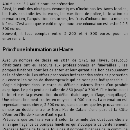
400 € jusqu’à 2 400 € pour une crémation.
Ainsi, le
coût des obsèques
économiques n’inclut pas les taxes locales,
les frais des toilettes du corps, les vacations de police, la location du
crématorium, l’acquisition des urnes, les frais d’inhumation, la mise en
bière… C’est ainsi que le coût moyen pour une inhumation est estimé à 3
800 euros.
Souvent, il faut compter entre 3 200 et 4 800 euros pour un
enterrement.
Prix d’une inhumation au Havre
Avec un nombre de décès en 2014 de 1721 au Havre, beaucoup
d’habitants ont eu recours aux professionnels en funérailles : les
pompes funèbres pour les orienter et leur garantir le bon déroulement
de la cérémonie. Les offres proposées intègrent des soins de protection
ou encore les soins de thanatopraxie qui ne sont pas indispensable. Il
s’agit d’injecter dans le corps du défunt plusieurs litres d’un produit
aseptique. Le prix peut ainsi aller de 250 jusqu’ à 700 €. Elle inclut aussi
la toilette et la présentation du défunt (habillage, coiffage, maquillage).
Une inhumation peut couter en moyenne 4 000 euros. La crémation est
cependant moins chère, 3 300 euros, sans oublier que les prix varient du
simple au double entre le Nord-Pas-de-Calais d’une part et la Côte
d’Azur ou l’Île-de-France d’autre part.
Précisons que les frais varient selon la formule des obsèques choisie
ainsi que l’agence de pompes funèbres qui s’occupera de l’enterrement.
Prenez le temps de faire le tour des 8 pompes funèbres de la commune