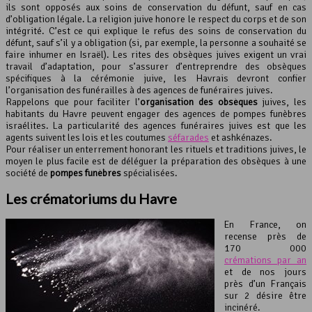
ils sont opposés aux soins de conservation du défunt, sauf en cas
d’obligation légale. La religion juive honore le respect du corps et de son
intégrité. C’est ce qui explique le refus des soins de conservation du
défunt, sauf s’il y a obligation (si, par exemple, la personne a souhaité se
faire inhumer en Israël). Les rites des obsèques juives exigent un vrai
travail d’adaptation, pour s’assurer d’entreprendre des obsèques
spécifiques à la cérémonie juive, les Havrais devront confier
l’organisation des funérailles à des agences de funéraires juives.
Rappelons que pour faciliter l’
organisation des obsèques
juives, les
habitants du Havre peuvent engager des agences de pompes funèbres
israélites. La particularité des agences funéraires juives est que les
agents suivent les lois et les coutumes
séfarades
et ashkénazes.
Pour réaliser un enterrement honorant les rituels et traditions juives, le
moyen le plus facile est de déléguer la préparation des obsèques à une
société de
pompes funèbres
spécialisées.
Les crématoriums du Havre
En France, on
recense près de
170 000
crémations par an
et de nos jours
près d’un Français
sur 2 désire être
incinéré.