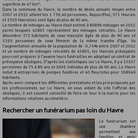
superficie de 47 km².
Dans la commune du Havre, le nombre de décès annuels moyen entre
Leaflet
, ©
OpenStreetMap
contributeurs
2007 et 2012 atteint les 1 759,40 personnes. Aujourd’hui, 371 Havrais
et 1319 Havraises sont âgés de plus de 90 ans.
Le nombre de ménages au Havre était estimé à 80896 ménages en 2012
parmi lesquels 42865 représentent des ménages retraités. Le Havre
dénombre 371 habitants de sexe masculin âgés de plus de 90 ans et
1319 personnes de sexe féminin de la même tranche d’âge. Vu
l’augmentation annuelle de la population de -0,74% entre 2007 et 2012
et un nombre de ménages retraités de 42865, les Havrais prévoyants
pourront préparer à l’avance leurs funérailles en adoptant un contrat de
prévoyance obsèques. D’après les statistiques sur Le Havre, il y a 15107
personnes de 75 à 89 ans et 1691 individus de plus de 90 ans. Le Havre
inclut 8 entreprises de pompes funèbres et 40 fleuristes pour 168049
habitants.
Après avoir comparé les différentes prestations et les prix proposés par
les professionnels sur Le Havre, en vous aidant du site l’officiel des
obsèques, il est souvent conseillé de faire un tour à la mairie pour les
informations relatives au cimetière.
Rechercher un
funérarium
pas loin du Havre
Le funérarium est
une chambre
permettant aux
familles et amis