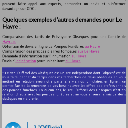
peuvent faire appel aux experts, demander un devis et s’informer
davantage sur ODO.
Quelques exemples d’autres demandes pour Le
Havre :
Comparaison des tarifs de Prévoyance Obsèques pour une famille de
Havrais
Obtention de devis en ligne de Pompes Funèbres
au Havre
Comparaison des prix des pierres tombales
sur Le Havre
Demande d’information sur l’inhumation
au Havre
Devis d’
incinération
pour un habitant
du Havre
* Le site L'Officiel des Obsèques est un site indépendant dont l'objectif est de
vous faire gagner du temps dans vos recherches de devis obsèques en vous
mettant en relation avec notre partenaire via nos formulaires en ligne : ce
dernier facilite la rencontre de vos besoins avec les offres des professionnels
des pompes funèbres. En aucun cas, le site L'Officiel des Obsèques n'est en
relation directe avec les pompes funèbres et ne vous enverra jamais de devis
obsèques ou marbrerie.