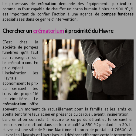
Le processus de
crémation
demande des équipements particuliers
comme un four capable de chauffer un corps humain à plus de 900 °C, il
est important de confier l’action à une agence de
pompes funèbres
spécialisées dans ce genre d’intervention.
Chercher un
crématorium
à proximité du Havre
C’est chez la
société de pompes
funèbres qu’il faut
se renseigner sur
le crématorium. En
privilégiant
l’incinération, les
Havrais
économisent le prix
du cercueil, les
frais de propriété
de cimetière… Le
crématorium
offre
souvent un moment de recueillement pour la famille et les amis qui
souhaitent faire leur adieu en présence du cercueil avant l’incinération.
La crémation consiste à réduire le corps du défunt et le cercueil en
cendres en le mettant dans un four chauffé à 850 °C pendant 1 h 30. Le
Havre est une ville de Seine-Maritime et son code postal est 76600. Au
Havre les Havrais et Havraises qui désirent effectuer cette intervention,