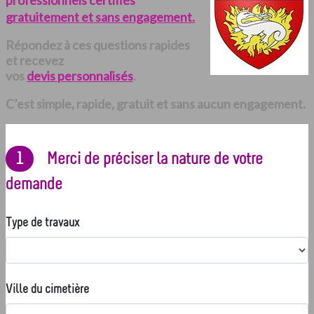
professionnels certifiés
gratuitement et sans engagement.
Répondez à ces questions rapides
et recevez
vos
devis personnalisés
.
C’est simple, rapide, gratuit et sans aucun engagement.