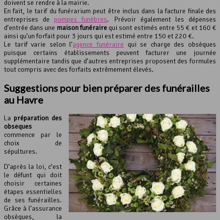
doivent se rendre à la mairie.
En fait, le tarif du funérarium peut être inclus dans la facture finale des
entreprises de
pompes funèbres
. Prévoir également les dépenses
d’entrée dans une
maison funéraire
qui sont estimés entre 55 € et 160 €
ainsi qu’un forfait pour 3 jours qui est estimé entre 150 et 220 €.
Le tarif varie selon l’
agence funéraire
qui se charge des obsèques
puisque certains établissements peuvent facturer une journée
supplémentaire tandis que d’autres entreprises proposent des formules
tout compris avec des forfaits extrêmement élevés.
Suggestions pour bien préparer des funérailles
au Havre
La
préparation des
obsèques
commence par le
choix de
sépultures.
D’après la loi, c’est
le défunt qui doit
choisir certaines
étapes essentielles
de ses funérailles.
Grâce à l’assurance
obsèques, la