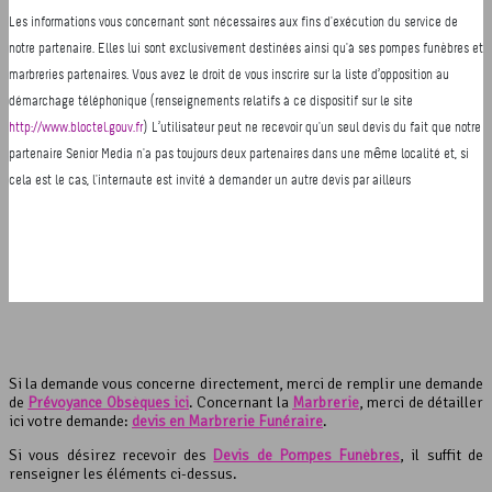
Si la demande vous concerne directement, merci de remplir une demande
de
Prévoyance Obsèques ici
. Concernant la
Marbrerie
, merci de détailler
ici votre demande:
devis en Marbrerie Funéraire
.
Si vous désirez recevoir des
Devis de Pompes Funèbres
, il suffit de
renseigner les éléments ci-dessus.