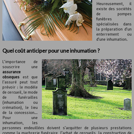
Heureusement, il
existe des sociétés
de pompes
funèbres
spécialisées dans
la préparation d’un
enterrement ou
d’une inhumation.
Quel coût anticiper pour une inhumation ?
L’importance de
souscrire une
assurance
obsèques
est que
l’assuré peut tout
prévoir : le modèle
de cercueil, le mode
de funérailles
(inhumation ou
crémation), le lieu
de la concession…
Pour une
inhumation, les
personnes endeuillées doivent s’acquitter de plusieurs prestations
comme la marbrerie funéraire, l’achat de cercueils, la construction de