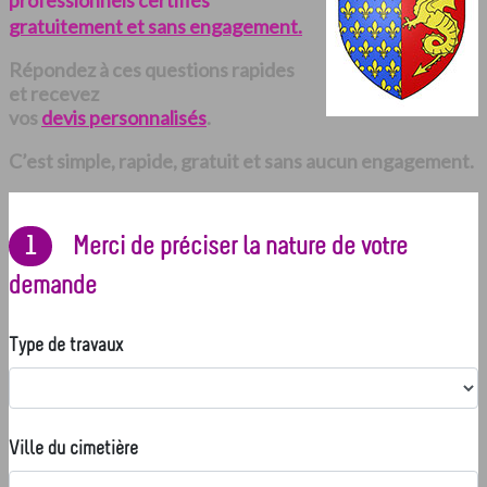
professionnels certifiés
gratuitement et sans engagement.
Répondez à ces questions rapides
et recevez
vos
devis personnalisés
.
C’est simple, rapide, gratuit et sans aucun engagement.