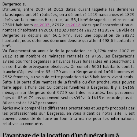
Bergeracois.
D’ailleurs, entre 2007 et 2012 dates durant laquelle les dernières
Leaflet
, ©
OpenStreetMap
contributeurs
statistiques ont été réalisées, on a dénombré 1519 naissances et 1829
décès sur la commune. Bergerac, fait 56,1 km² de superficie et recensait
27601 habitants
en 2007
, 27972
en 2012
alors que l’approximation du
nombre d’habitants en 2016 et 2020 sont de 28273 et 28574. La ville de
Bergerac se déploie sur 56,1 km², avec une population de 28273
habitants, nous obtenons donc une densité qui atteint 498,6 habitants /
km².
Vu l’augmentation annuelle de la population de 0,27% entre 2007 et
2012 et un nombre de ménages retraités de 9739, les Bergeracois
avisés pourront organiser à l’avance leurs funérailles en souscrivant à
un contrat de prévoyance obsèques. On compte 5001 habitants dont la
tranche d’âge est entre 65 et 79 ans sur Bergerac dont 1496 hommes et
2532 femmes, au sein de cette population 1413 habitants vivent seuls.
Suite à la perte d’un membre de la famille ou d’un proche, vous pouvez
faire appel à l’une des 10 pompes funèbres à Bergerac. Il y a 14159
ménages sur Bergerac dont 9739 sont des retraités. Les personnes
âgés de 65 et 79 ans qui vivent seules s’élève à 1413 et ceux de plus de
80 ans est de 1247 personnes.
Après avoir comparé les différentes prestations et les prix proposés par
les professionnels sur Bergerac, en vous aidant de notre site, il est
souvent conseillé de faire un tour à la mairie pour les informations
relatives au cimetière.
L’avantage de la location d’un funérarium à