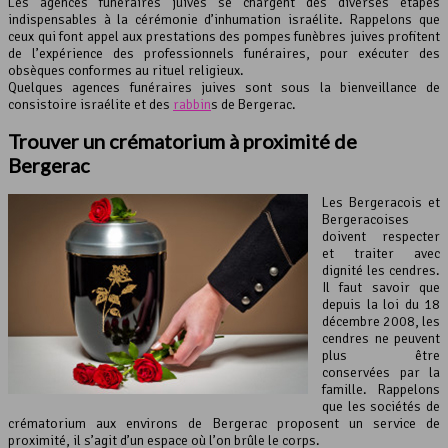
Les agences funéraires juives se chargent des diverses étapes
indispensables à la cérémonie d’inhumation israélite. Rappelons que
ceux qui font appel aux prestations des pompes funèbres juives profitent
de l’expérience des professionnels funéraires, pour exécuter des
obsèques conformes au rituel religieux.
Quelques agences funéraires juives sont sous la bienveillance de
consistoire israélite et des
rabbin
s de Bergerac.
Trouver un crématorium à proximité de
Bergerac
Les Bergeracois et
Bergeracoises
doivent respecter
et traiter avec
dignité les cendres.
Il faut savoir que
depuis la loi du 18
décembre 2008, les
cendres ne peuvent
plus être
conservées par la
famille. Rappelons
que les sociétés de
crématorium aux environs de Bergerac proposent un service de
proximité, il s’agit d’un espace où l’on brûle le corps.