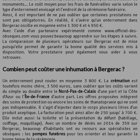
monuments… Le coût moyen pour les frais de funérailles varie selon le
type d’enterrement envisagé et l’endroit de la cérémonie funéraire.
Ainsi, il est important de ne pas oublier que certaines prestations ne
sont pas obligatoires. En réalité, il s’avère qu’un enterrement dans
Bergerac oscille en moyenne entre 1 300 € et 4 950 €.
Avec l’aide d’un partenaire expérimenté comme www.officiel-des-
obseques.com vous pouvez beaucoup apprendre sur les étapes à suivre.
La comparaison de plusieurs opérateurs sur Bergerac est de mise
puisqu’elle permet de garantir la bonne qualité des services mis à
disposition. Votre prestataire peut également vous aider à vous
retrouver.
Combien peut coûter une inhumation à Bergerac ?
Un enterrement peut couter en moyenne 3 800 €. La
crémation
est
toutefois moins chère, 3 500 euros, sans oublier que les coûts varient
du simple au double entre le
Nord-Pas-de-Calais
d’une part et la Côte
d’Azur ou l’
Île-de-France
d’autre part. Les offres proposées intègrent
des soins de protection ou encore les soins de thanatopraxie qui ne sont
pas indispensable. Il s’agit d’injecter dans le corps plusieurs litres d’un
produit aseptique. La facturation peut ainsi aller de 250 jusqu’ à 700 €.
Elle inclut aussi la toilette et la présentation du défunt (habillage,
coiffage, maquillage). Avec un nombre de décès en 2014 de 359 sur
Bergerac, beaucoup d’habitants ont eu recours aux spécialistes en
obsèques : les
pompes funèbres
pour les orienter et leur garantir la
bonne tenue de la cérémonie.