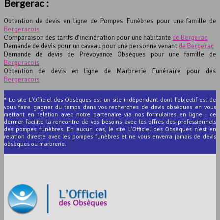
Bergerac :
Obtention de devis en ligne de Pompes Funèbres pour une famille de
Bergeracois
Comparaison des tarifs d’incinération pour une habitante
de Bergerac
Demande de devis pour un caveau pour une personne venant
de Bergerac
Demande de devis de Prévoyance Obsèques pour une famille de
Bergeracois
Obtention de devis en ligne de Marbrerie Funéraire pour des
Bergeracois
* Le site L'Officiel des Obsèques est un site indépendant dont l'objectif est de
vous faire gagner du temps dans vos recherches de devis obsèques en vous
mettant en relation avec notre partenaire via nos formulaires en ligne : ce
dernier facilite la rencontre de vos besoins avec les offres des professionnels
des pompes funèbres. En aucun cas, le site L'Officiel des Obsèques n'est en
relation directe avec les pompes funèbres et ne vous enverra jamais de devis
obsèques ou marbrerie.