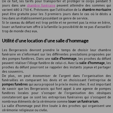
De ce fait, les tarifs pour transporter et protéger le corps pendant 3
jours dans une
chambre funéraire
peuvent atteindre des sommes qui
varient 480 à 750 €. Précisons que l’utilisation de la
chambre mortuaire
peut être gratuite pour les 3 premiers jours dans le cas où le décès a
lieu dans un établissement possédant ce genre de service.
Si le caveau du défunt est trop petite et ne permet pas la mise en bière,
louer un funérarium offre à la famille la possibilité de ne pas d’accueillir
trop de monde chez eux.
Utilité d’une location d’une
salle d’hommage
Les Bergeracois devront prendre le temps de choisir leur chambre
funéraire en s’informant sur les différentes prestations proposées par
des pompes funèbres. Dans une
salle d’hommage
, les proches du défunt
peuvent réaliser l’éloge funèbre de celui-ci. Avec la
salle d’hommage
, les
proches du défunt pourront se rappeler des instants joyeux et partager
des souvenirs.
De plus, on peut économiser de l’argent dans l’organisation des
funérailles en comparant les devis et en choisissant l’entreprise de
pompes funèbres
qui aura proposé le prix le moins cher. Il est important
de savoir que les Bergeracois qui font appel à une agence de pompes
funèbres locales pour s’occuper de l’organisation des obsèques
constateront que ce sont les entreprises funéraires qui s’occupent de
nombreux éléments de la cérémonie comme
louer un funérarium
.
La salle d’hommage peut être louée à des proches qui organisent une
cérémonie religieuse ou civile.