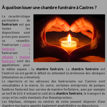
À quoi bon louer une chambre funéraire à Castres ?
La caractéristique
particulière du
funérarium
est que
toutes les
dispositions sont
prises pour pouvoir
se recueillir.
Funérarium ;
salon
funéraire
;
funérarium ;
athanée
;
maison
funéraire
sont des
appellations pour
le même espace : la
chambre funéraire
. La
chambre funéraire
est
l’endroit où est gardé le défunt en attendant la cérémonie des obsèques
(inhumation ou crémation).
Le répertoire et les adresses des funérariums sur Castres sont
consultables à la mairie. En outre, certaines entreprises de pompes
funèbres facturent leur service de manière forfaitaire, avec par exemple
un tarif de 620 € incluant le coût de la
chambre funéraire
, le transport du
corps et les coûts éventuels d’un thanatopracteur.
Les hôpitaux, cliniques ou centres de soins peuvent disposer d’une
chambre mortuaire appelée également amphithéâtre ou dépositoire.