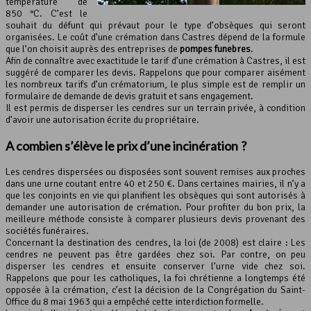
température de
850 °C. C’est le
souhait du défunt qui prévaut pour le type d’obsèques qui seront
organisées. Le coût d’une crémation dans Castres dépend de la formule
que l’on choisit auprès des entreprises de
pompes funèbres
.
Afin de connaître avec exactitude le tarif d’une crémation à Castres, il est
suggéré de comparer les devis. Rappelons que pour comparer aisément
les nombreux tarifs d’un crématorium, le plus simple est de remplir un
formulaire de demande de devis gratuit et sans engagement.
Il est permis de disperser les cendres sur un terrain privée, à condition
d’avoir une autorisation écrite du propriétaire.
A combien s’élève le
prix d’une incinération
?
Les cendres dispersées ou disposées sont souvent remises aux proches
dans une urne coutant entre 40 et 250 €. Dans certaines mairies, il n’y a
que les conjoints en vie qui planifient les obsèques qui sont autorisés à
demander une autorisation de crémation. Pour profiter du bon prix, la
meilleure méthode consiste à comparer plusieurs devis provenant des
sociétés funéraires.
Concernant la destination des cendres, la loi (de 2008) est claire : Les
cendres ne peuvent pas être gardées chez soi. Par contre, on peu
disperser les cendres et ensuite conserver l’urne vide chez soi.
Rappelons que pour les catholiques, la foi chrétienne a longtemps été
opposée à la crémation, c’est la décision de la Congrégation du Saint-
Office du 8 mai 1963 qui a empêché cette interdiction formelle.