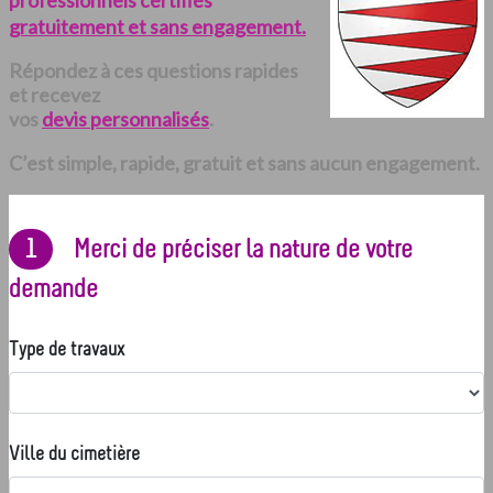
professionnels certifiés
gratuitement et sans engagement.
Répondez à ces questions rapides
et recevez
vos
devis personnalisés
.
C’est simple, rapide, gratuit et sans aucun engagement.