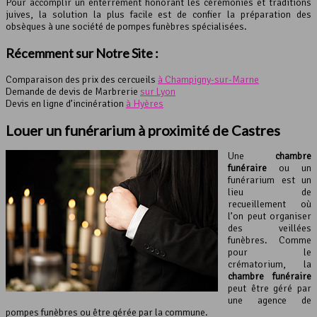
Pour accomplir un enterrement honorant les cérémonies et traditions
juives, la solution la plus facile est de confier la préparation des
obsèques à une société de pompes funèbres spécialisées.
Récemment sur Notre Site :
Comparaison des prix des cercueils
à Champigny-sur-Marne
Demande de devis de Marbrerie
sur Lyon
Devis en ligne d’incinération
à Hyères
Louer un
funérarium
à proximité de Castres
Une
chambre
funéraire
ou un
funérarium est un
lieu de
recueillement où
l’on peut organiser
des veillées
funèbres. Comme
pour le
crématorium, la
chambre funéraire
peut être géré par
une agence de
pompes funèbres ou être gérée par la commune.