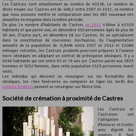
Les Castrais sont actuellement au nombre de 40136. Le nombre de
décès moyen sur Castres est de 408,2 entre 2007 et 2012, ce nombre
Leaflet
, ©
OpenStreetMap
contributeurs
que nous pouvons mettre en comparaison avec les 481 nouveaux nés
annuelles en moyenne dans la même période.
De plus Le nombre d’habitants de Castres
en 2012
s’élève à 41529
habitants et que parmi eux, on dénombre 500 personnes âgés de plus de
90 ans. D’autre part, on dénombre 18 sur Castres. Ils se spécialisent
dans la constitution de couronnes mortuaires. Vu l’augmentation
annuelle de la population de -0,84% entre 2007 et 2012 et 12086
ménages retraités, les Castrais prudents pourront préparer à l’avance
leurs obsèques en adoptant un contrat de prévoyance obsèques. Il y a
6046 habitants qui ont entre 65 et 79 ans sur Castres parmi eux 1835
hommes et 3052 femmes, dans cette population 1529 personnes vivent
seuls.
Les individus qui désirent se renseigner sur les formalités des
obsèques, les rites funéraires ou comparer en ligne les tarifs des
pompes funèbres
peuvent se renseigner sur Notre Site.
Société de crémation à proximité de Castres
Les Castrais et
Castraises ont
l’obligation
d’honorer et traiter
avec dignité les
cendres. Il faut