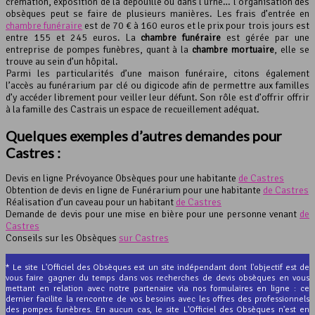
crémation, exposition de la dépouille ou dans l’urne… l’organisation des
obsèques peut se faire de plusieurs manières. Les frais d’entrée en
chambre funéraire
est de 70 € à 160 euros et le prix pour trois jours est
entre 155 et 245 euros. La
chambre funéraire
est gérée par une
entreprise de pompes funèbres, quant à la
chambre mortuaire
, elle se
trouve au sein d’un hôpital.
Parmi les particularités d’une maison funéraire, citons également
l’accès au funérarium par clé ou digicode afin de permettre aux familles
d’y accéder librement pour veiller leur défunt. Son rôle est d’offrir offrir
à la famille des Castrais un espace de recueillement adéquat.
Quelques exemples d’autres demandes pour
Castres :
Devis en ligne Prévoyance Obsèques pour une habitante
de Castres
Obtention de devis en ligne de Funérarium pour une habitante
de Castres
Réalisation d’un caveau pour un habitant
de Castres
Demande de devis pour une mise en bière pour une personne venant
de
Castres
Conseils sur les Obsèques
sur Castres
* Le site L'Officiel des Obsèques est un site indépendant dont l'objectif est de
vous faire gagner du temps dans vos recherches de devis obsèques en vous
mettant en relation avec notre partenaire via nos formulaires en ligne : ce
dernier facilite la rencontre de vos besoins avec les offres des professionnels
des pompes funèbres. En aucun cas, le site L'Officiel des Obsèques n'est en