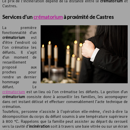
Le prix de l’incinération dépend de la distance entre le
crématorium
et
Castres.
Services d’un
crématorium
à proximité de Castres
La première
fonctionnalité d’un
crématorium
est
d’être l’endroit où
l’on crématise les
défunts. Il s’agit
d’un moment de
recueillement
proposé aux
proches pour
rendre un dernier
hommage au
défunt. Le
crématorium
est un lieu où l’on crématise les défunts. La gestion d’un
crématorium
consiste donc à accueillir les familles, les accompagner
dans cet instant délicat et effectuer convenablement l’acte technique de
crémation.
Toutefois, personne n’assiste à l’opération elle-même, c’est-à-dire la
décomposition du corps du défunt soumis à une température supérieure
à 800 °C. Rappelons que la famille peut assister au départ du cercueil
vers la cavité d’
incinération
soit à travers une baie vitrée ou sur un écran