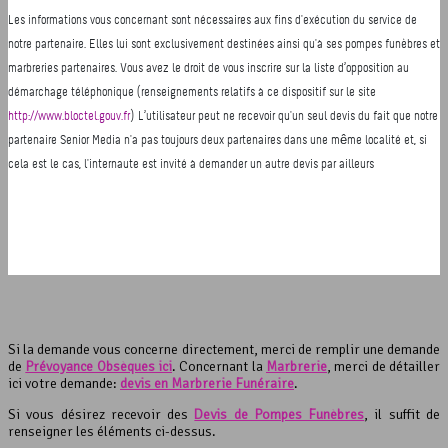
Si la demande vous concerne directement, merci de remplir une demande
de
Prévoyance Obsèques ici
. Concernant la
Marbrerie
, merci de détailler
ici votre demande:
devis en Marbrerie Funéraire
.
Si vous désirez recevoir des
Devis de Pompes Funèbres
, il suffit de
renseigner les éléments ci-dessus.