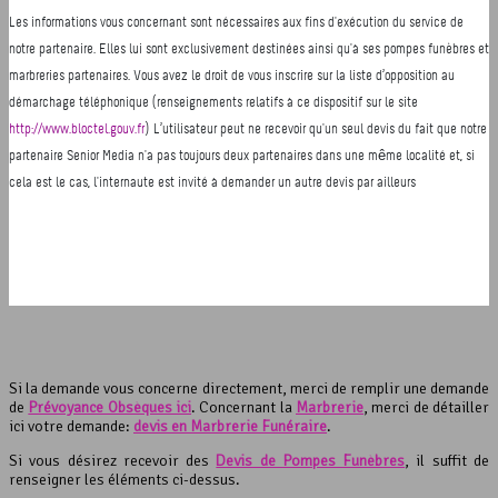
Si la demande vous concerne directement, merci de remplir une demande
de
Prévoyance Obsèques ici
. Concernant la
Marbrerie
, merci de détailler
ici votre demande:
devis en Marbrerie Funéraire
.
Si vous désirez recevoir des
Devis de Pompes Funèbres
, il suffit de
renseigner les éléments ci-dessus.