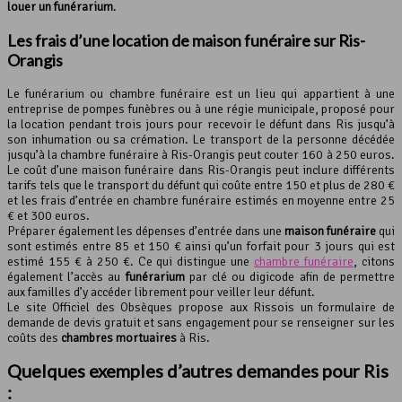
louer un funérarium
.
Les frais d’une location de
maison funéraire
sur Ris-
Orangis
Le funérarium ou chambre funéraire est un lieu qui appartient à une
entreprise de pompes funèbres ou à une régie municipale, proposé pour
la location pendant trois jours pour recevoir le défunt dans Ris jusqu’à
son inhumation ou sa crémation. Le transport de la personne décédée
jusqu’à la chambre funéraire à Ris-Orangis peut couter 160 à 250 euros.
Le coût d’une maison funéraire dans Ris-Orangis peut inclure différents
tarifs tels que le transport du défunt qui coûte entre 150 et plus de 280 €
et les frais d’entrée en chambre funéraire estimés en moyenne entre 25
€ et 300 euros.
Préparer également les dépenses d’entrée dans une
maison funéraire
qui
sont estimés entre 85 et 150 € ainsi qu’un forfait pour 3 jours qui est
estimé 155 € à 250 €. Ce qui distingue une
chambre funéraire
, citons
également l’accès au
funérarium
par clé ou digicode afin de permettre
aux familles d’y accéder librement pour veiller leur défunt.
Le site Officiel des Obsèques propose aux Rissois un formulaire de
demande de devis gratuit et sans engagement pour se renseigner sur les
coûts des
chambres mortuaires
à Ris.
Quelques exemples d’autres demandes pour Ris
: