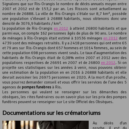
Signalons que sur Ris-Orangis le nombre de décès annuels moyen entre
2007 et 2012 est de 153,2 par an. Les Rissois sont actuellement au
Leaflet
, ©
OpenStreetMap
contributeurs
nombre de 26888. La ville de Ris-Orangis s’étale sur 8,7 km², possède
une population s’élevant à 26888 habitants, nous obtenons donc une
densité de 3076,9 habitants / km².
la population de Ris-Orangis
en 2012
à atteint 26800 habitants et que
parmi eux, on compte 162 personnes âgés de plus de 90 ans. Le nombre
de ménages à Ris-Orangis était estimé à 10536 ménages
en 2012
dont
4739 sont des ménages retraités. Il y a 2418 personnes qui ont entre 65
et 79 ans sur Ris-Orangis dont 657 hommes et 1014 femmes, au sein de
cette population 698 personnes vivent seuls. Le taux d’augmentation des
habitants de Ris-Orangis était de 0,08% entre 2007 et 2012 avec des
populations respectives de 26691 en 2007 et de 26800
en 2012
. Si on
projette ses statistiques sur les années à venir, nous pouvons obtenir
une estimation de la population en en 2016 à 26888 habitants et elle
devrait avoisiner les 26975 personnes en 2020. A la mort d’un proche,
vous pourrez demander conseil et vous offrir les services de l’une des 5
agences de
pompes funèbres
à Ris.
Les personnes qui veulent se renseigner sur les démarches des
obsèques, les rites funéraires ou en savoir plus sur les prix des pompes
funèbres peuvent se renseigner sur Le site Officiel des Obsèques.
Documentations sur les crématoriums
Au décès d’un
proche, il est du