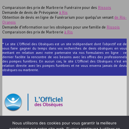
Comparaison des prix de Marbrerie Funéraire pour des
Rissois
Demande de devis de Prévoyance
à Ris
Obtention de devis en ligne de Funérarium pour quelqu’un venant
de Ris-
Orangis
Demande d’information sur les obsèques pour une famille de
Rissois
Comparaison des prix de Marbrerie
à Ris
* Le site L'Officiel des Obsèques est un site indépendant dont l'objectif est de
vous faire gagner du temps dans vos recherches de devis obsèques en vous
mettant en relation avec notre partenaire via nos formulaires en ligne : ce
dernier facilite la rencontre de vos besoins avec les offres des professionnels
des pompes funèbres. En aucun cas, le site L'Officiel des Obsèques n'est en
relation directe avec les pompes funèbres et ne vous enverra jamais de devis
obsèques ou marbrerie.
© 2012-2026 L’Officiel des Obsèques
Nous utilisons des cookies pour vous garantir la meilleure
Mentions légales
expérience sur notre site web. Si vous continuez à utiliser ce