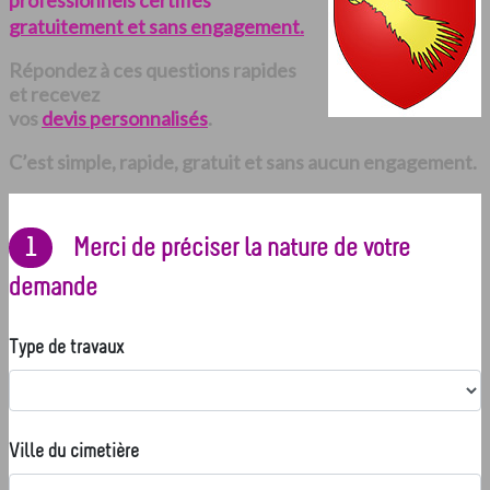
professionnels certifiés
gratuitement et sans engagement.
Répondez à ces questions rapides
et recevez
vos
devis personnalisés
.
C’est simple, rapide, gratuit et sans aucun engagement.