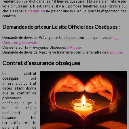
rendant son verdict dans les 48 heures qui suivent la saisie en référé par
voie d’huissier. À Ris-Orangis, il y a 5 pompes funèbres. Les Rissois qui
choisissent la
crémation
ne paient aucun surplus pour la dispersion des
cendres.
Demandes de prix sur Le site Officiel des Obsèques :
Demande de devis de Prévoyance Obsèques pour quelqu’un venant
de
Cherbourg-Octeville
Conseils sur la Prévoyance Obsèques
à Ajaccio
Demande de devis de Marbrerie funéraire pour une famille de
Dacquois
Contrat d’assurance obsèques
Le
contrat
obsèques
est
différent du contrat
décès étant donné
que le contrat de
prévoyance
obsèques a pour
but de régler
seulement à
l’avance les
formalités et le
paiement de