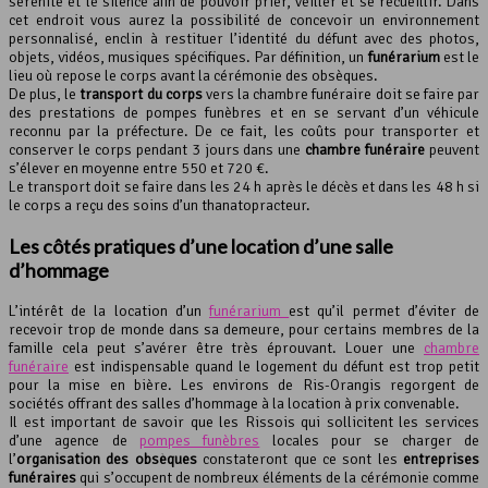
sérénité et le silence afin de pouvoir prier, veiller et se recueillir. Dans
cet endroit vous aurez la possibilité de concevoir un environnement
personnalisé, enclin à restituer l’identité du défunt avec des photos,
objets, vidéos, musiques spécifiques. Par définition, un
funérarium
est le
lieu où repose le corps avant la cérémonie des obsèques.
De plus, le
transport du corps
vers la chambre funéraire doit se faire par
des prestations de pompes funèbres et en se servant d’un véhicule
reconnu par la préfecture. De ce fait, les coûts pour transporter et
conserver le corps pendant 3 jours dans une
chambre funéraire
peuvent
s’élever en moyenne entre 550 et 720 €.
Le transport doit se faire dans les 24 h après le décès et dans les 48 h si
le corps a reçu des soins d’un thanatopracteur.
Les côtés pratiques d’une location d’une
salle
d’hommage
L’intérêt de la location d’un
funérarium
est qu’il permet d’éviter de
recevoir trop de monde dans sa demeure, pour certains membres de la
famille cela peut s’avérer être très éprouvant. Louer une
chambre
funéraire
est indispensable quand le logement du défunt est trop petit
pour la mise en bière. Les environs de Ris-Orangis regorgent de
sociétés offrant des salles d’hommage à la location à prix convenable.
Il est important de savoir que les Rissois qui sollicitent les services
d’une agence de
pompes funèbres
locales pour se charger de
l’
organisation des obsèques
constateront que ce sont les
entreprises
funéraires
qui s’occupent de nombreux éléments de la cérémonie comme