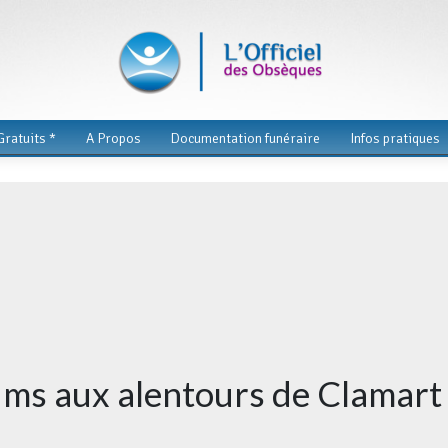
ratuits *
A Propos
Documentation funéraire
Infos pratiques
ums aux alentours de Clamart