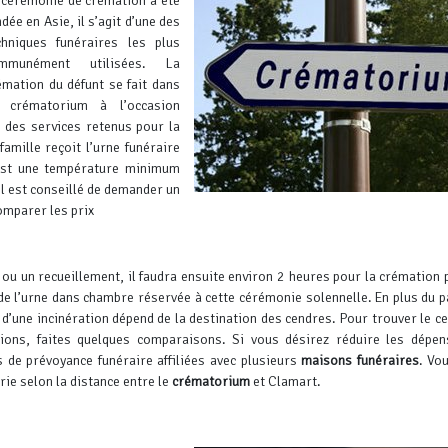
 cérémonie de crémation a été
dée en Asie, il s’agit d’une des
chniques funéraires les plus
mmunément utilisées. La
émation du défunt se fait dans
 crématorium à l’occasion
 des services retenus pour la
amille reçoit l’urne funéraire
 est une température minimum
il est conseillé de demander un
omparer les prix
u un recueillement, il faudra ensuite environ 2 heures pour la crémation p
 de l’urne dans chambre réservée à cette cérémonie solennelle. En plus du 
if d’une incinération dépend de la destination des cendres. Pour trouver le ce
tions, faites quelques comparaisons.
Si vous désirez réduire les dépen
 de prévoyance funéraire affiliées avec plusieurs
maisons funéraires
. Vo
rie selon la distance entre le
crématorium
et Clamart.