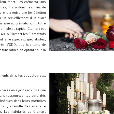
leur mort. Les crématoriums
les, il y a donc des frais de
le choix entre une bénédiction
u un recueillement d’un quart
’arrivée au crématorium.
Autre
 simple et rapide. Clamart est
140. À Clamart les Clamartois
t faire appel aux spécialistes,
rès d’ODO.
Les habitants de
funérailles en optant pour la
ents difficiles et douloureux,
n décès en ayant recours à une
sans ressources, les autorités
obsèques dans leurs moindres
tout, la famille n’a rien à faire
e. Les habitants de Clamart