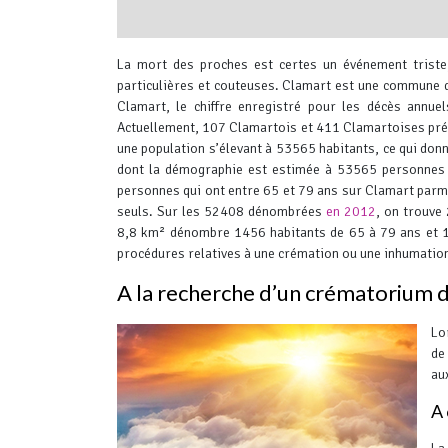
interserver coupons
La mort des proches est certes un événement triste
particulières et couteuses.
Clamart est une commune qu
Clamart, le chiffre enregistré pour les décès annu
Actuellement, 107 Clamartois et 411 Clamartoises prése
une population s’élevant à 53565 habitants, ce qui don
dont la démographie est estimée à 53565 personnes
personnes qui ont entre 65 et 79 ans sur Clamart par
seuls. Sur les 52408 dénombrées
en 2012
, on trouve
8,8 km² dénombre 1456 habitants de 65 à 79 ans et 11
procédures relatives à une crémation ou une inhumation,
A la recherche d’un crématorium 
Lo
de
au
A 