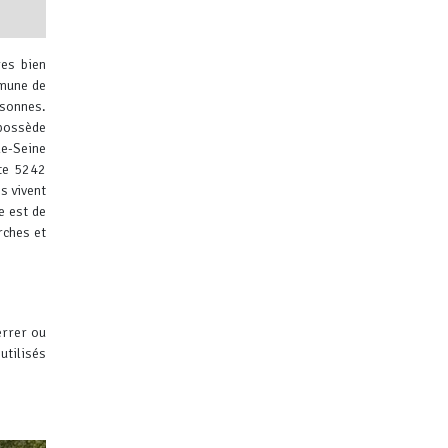
res bien
mune de
rsonnes.
 possède
de-Seine
te 5242
ibuteurs
s vivent
e est de
rches et
errer ou
utilisés