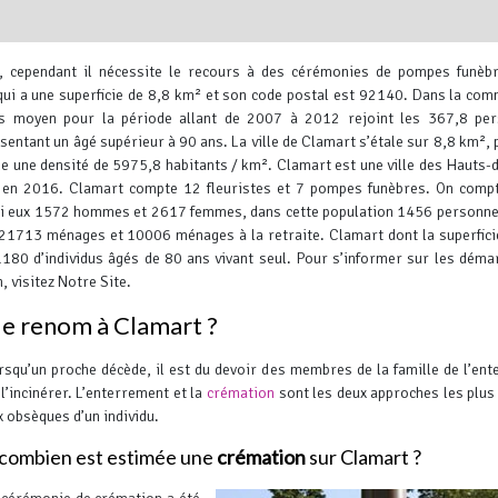
, cependant il nécessite le recours à des cérémonies de pompes funèb
i a une superficie de 8,8 km² et son code postal est 92140.
Dans la com
els moyen pour la période allant de 2007 à 2012 rejoint les 367,8 pe
ntant un âgé supérieur à 90 ans. La ville de Clamart s’étale sur 8,8 km²,
ne une densité de 5975,8 habitants / km². Clamart est une ville des Hauts-
 en 2016.
Clamart compte 12 fleuristes et 7 pompes funèbres. On comp
Leaflet
, ©
OpenStreetMap
contr
mi eux 1572 hommes et 2617 femmes, dans cette population 1456 personne
 21713 ménages et 10006 ménages à la retraite. Clamart dont la superfici
80 d’individus âgés de 80 ans vivant seul.
Pour s’informer sur les déma
 visitez Notre Site.
de renom à Clamart ?
rsqu’un proche décède, il est du devoir des membres de la famille de l’ent
 l’incinérer. L’enterrement et la
crémation
sont les deux approches les plus 
x obsèques d’un individu.
combien est estimée une
crémation
sur Clamart ?