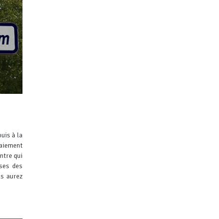
uis à la
paiement
ntre qui
ses des
us aurez