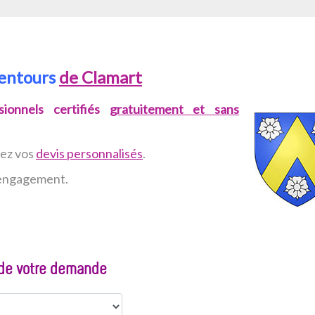
lentours
de Clamart
ionnels certifiés
gratuitement et sans
vez
vos
devis personnalisés
.
n engagement.