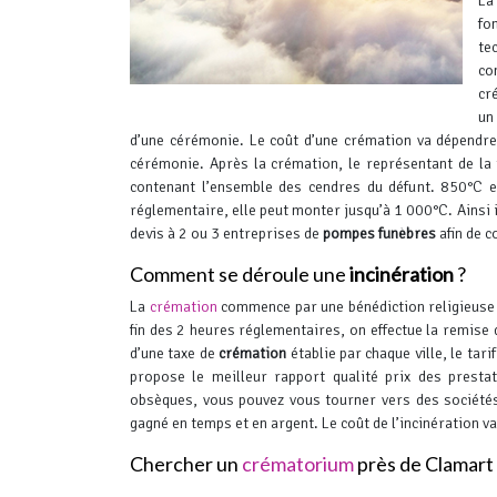
La
fon
te
co
cr
un
d’une cérémonie. Le coût d’une crémation va dépendre
cérémonie.
Après la crémation, le représentant de la f
contenant l’ensemble des cendres du défunt. 850°C
réglementaire, elle peut monter jusqu’à 1 000°C.
Ainsi 
devis à 2 ou 3 entreprises de
pompes funèbres
afin de c
Comment se déroule une
incinération
?
La
crémation
commence par une bénédiction religieuse o
fin des 2 heures réglementaires, on effectue la remise
d’une taxe de
crémation
établie par chaque ville, le tar
propose le meilleur rapport qualité prix des presta
obsèques, vous pouvez vous tourner vers des sociétés
gagné en temps et en argent.
Le coût de l’incinération va
Chercher un
crématorium
près de Clamart