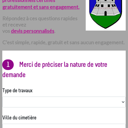
professionnels certifiés
gratuitement et sans engagement.
Répondez à ces questions rapides
et recevez
vos
devis personnalisés
.
C’est simple, rapide, gratuit et sans aucun engagement.