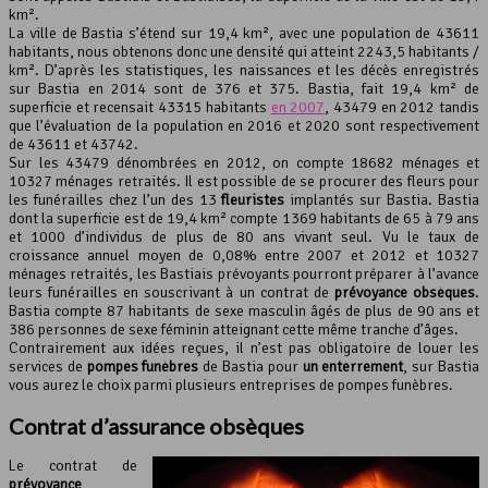
km².
La ville de Bastia s’étend sur 19,4 km², avec une population de 43611
Leaflet
, ©
OpenStreetMap
contributeurs
habitants, nous obtenons donc une densité qui atteint 2243,5 habitants /
km². D’après les statistiques, les naissances et les décès enregistrés
sur Bastia en 2014 sont de 376 et 375. Bastia, fait 19,4 km² de
superficie et recensait 43315 habitants
en 2007
, 43479 en 2012 tandis
que l’évaluation de la population en 2016 et 2020 sont respectivement
de 43611 et 43742.
Sur les 43479 dénombrées en 2012, on compte 18682 ménages et
10327 ménages retraités. Il est possible de se procurer des fleurs pour
les funérailles chez l’un des 13
fleuristes
implantés sur Bastia. Bastia
dont la superficie est de 19,4 km² compte 1369 habitants de 65 à 79 ans
et 1000 d’individus de plus de 80 ans vivant seul. Vu le taux de
croissance annuel moyen de 0,08% entre 2007 et 2012 et 10327
ménages retraités, les Bastiais prévoyants pourront préparer à l’avance
leurs funérailles en souscrivant à un contrat de
prévoyance obsèques
.
Bastia compte 87 habitants de sexe masculin âgés de plus de 90 ans et
386 personnes de sexe féminin atteignant cette même tranche d’âges.
Contrairement aux idées reçues, il n’est pas obligatoire de louer les
services de
pompes funèbres
de Bastia pour
un enterrement
, sur Bastia
vous aurez le choix parmi plusieurs entreprises de pompes funèbres.
Contrat d’assurance obsèques
Le contrat de
prévoyance