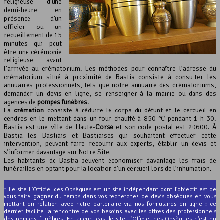
religieuse d’une
demi-heure en
présence d’un
officier ou un
recueillement de 15
minutes qui peut
être une cérémonie
religieuse avant
l’arrivée au crématorium. Les méthodes pour connaître l’adresse du
crématorium situé à proximité de Bastia consiste à consulter les
annuaires professionnels, tels que notre annuaire des crématoriums,
demander un devis en ligne, se renseigner à la mairie ou dans des
agences de
pompes funèbres
.
La
crémation
consiste à réduire le corps du défunt et le cercueil en
cendres en le mettant dans un four chauffé à 850 °C pendant 1 h 30.
Bastia est une ville de Haute-
Corse
et son code postal est 20600. À
Bastia les Bastiais et Bastiaises qui souhaitent effectuer cette
intervention, peuvent faire recourir aux experts, établir un devis et
s’informer davantage sur Notre Site.
Les habitants de Bastia peuvent économiser davantage les frais de
funérailles en optant pour la location d’un cercueil lors de l’inhumation.
* Le site L'Officiel des Obsèques est un site indépendant dont l'objectif est de
vous faire gagner du temps dans vos recherches de devis obsèques en vous
mettant en relation avec notre partenaire via nos formulaires en ligne : ce
dernier facilite la rencontre de vos besoins avec les offres des professionnels
des pompes funèbres. En aucun cas, le site L'Officiel des Obsèques n'est en