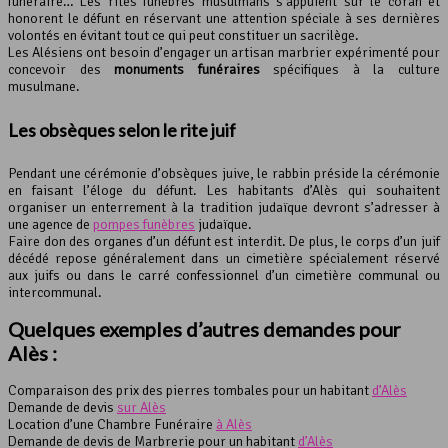
funéraire… Les rites funèbres musulmans s’appuient sur le coran et
honorent le défunt en réservant une attention spéciale à ses dernières
volontés en évitant tout ce qui peut constituer un sacrilège.
Les Alésiens ont besoin d’engager un artisan marbrier expérimenté pour
concevoir des
monuments funéraires
spécifiques à la culture
musulmane.
Les obsèques selon le rite juif
Pendant une cérémonie d’obsèques juive, le rabbin préside la cérémonie
en faisant l’éloge du défunt. Les habitants d’Alès qui souhaitent
organiser un enterrement à la tradition judaïque devront s’adresser à
une agence de
pompes funèbres
judaïque.
Faire don des organes d’un défunt est interdit. De plus, le corps d’un juif
décédé repose généralement dans un cimetière spécialement réservé
aux juifs ou dans le carré confessionnel d’un cimetière communal ou
intercommunal.
Quelques exemples d’autres demandes pour
Alès :
Comparaison des prix des pierres tombales pour un habitant
d’Alès
Demande de devis
sur Alès
Location d’une Chambre Funéraire
à Alès
Demande de devis de Marbrerie pour un habitant
d’Alès