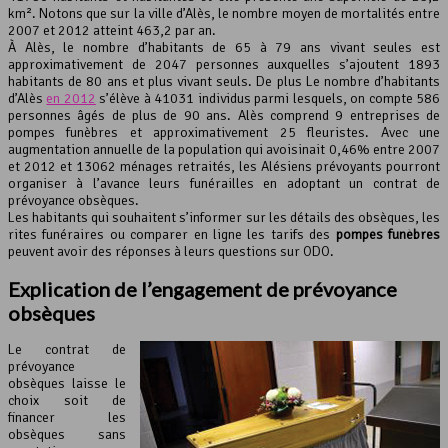
km². Notons que sur la ville d’Alès, le nombre moyen de mortalités entre
2007 et 2012 atteint 463,2 par an.
Leaflet
, ©
OpenStreetMap
contributeurs
À Alès, le nombre d’habitants de 65 à 79 ans vivant seules est
approximativement de 2047 personnes auxquelles s’ajoutent 1893
habitants de 80 ans et plus vivant seuls. De plus Le nombre d’habitants
d’Alès
en 2012
s’élève à 41031 individus parmi lesquels, on compte 586
personnes âgés de plus de 90 ans. Alès comprend 9 entreprises de
pompes funèbres et approximativement 25 fleuristes. Avec une
augmentation annuelle de la population qui avoisinait 0,46% entre 2007
et 2012 et 13062 ménages retraités, les Alésiens prévoyants pourront
organiser à l’avance leurs funérailles en adoptant un contrat de
prévoyance obsèques.
Les habitants qui souhaitent s’informer sur les détails des obsèques, les
rites funéraires ou comparer en ligne les tarifs des
pompes funèbres
peuvent avoir des réponses à leurs questions sur ODO.
Explication de l’engagement de
prévoyance
obsèques
Le contrat de
prévoyance
obsèques laisse le
choix soit de
financer les
obsèques sans