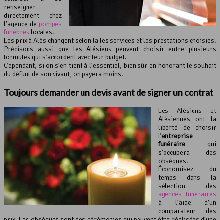
renseigner
directement chez
l’agence de
pompes
funèbres
locales.
Les prix à Alès changent selon la les services et les prestations choisies.
Précisons aussi que les Alésiens peuvent choisir entre plusieurs
formules qui s’accordent avec leur budget.
Cependant, si on s’en tient à l’essentiel, bien sûr en honorant le souhait
du défunt de son vivant, on payera moins.
Toujours demander un devis avant de signer un contrat
Les Alésiens et
Alésiennes ont la
liberté de choisir
l’
entreprise
funéraire
qui
s’occupera des
obsèques.
Économisez du
temps dans la
sélection des
agences funéraires
à l’aide d’un
comparateur des
prix. Les obsèques sont des cérémonies qui peuvent être réalisées d’une