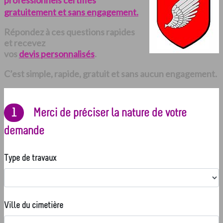
professionnels certifiés
gratuitement et sans engagement.
Répondez à ces questions rapides
et recevez
vos
devis personnalisés
.
C’est simple, rapide, gratuit et sans aucun engagement.