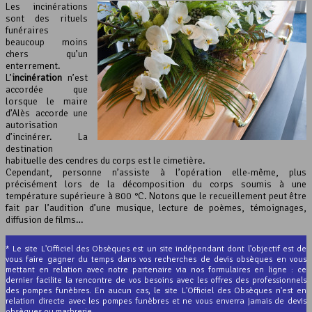
Les incinérations
sont des rituels
funéraires
beaucoup moins
chers qu’un
enterrement.
L’
incinération
n’est
accordée que
lorsque le maire
d’Alès accorde une
autorisation
d’incinérer. La
destination
habituelle des cendres du corps est le cimetière.
Cependant, personne n’assiste à l’opération elle-même, plus
précisément lors de la décomposition du corps soumis à une
température supérieure à 800 °C. Notons que le recueillement peut être
fait par l’audition d’une musique, lecture de poèmes, témoignages,
diffusion de films…
* Le site L'Officiel des Obsèques est un site indépendant dont l'objectif est de
vous faire gagner du temps dans vos recherches de devis obsèques en vous
mettant en relation avec notre partenaire via nos formulaires en ligne : ce
dernier facilite la rencontre de vos besoins avec les offres des professionnels
des pompes funèbres. En aucun cas, le site L'Officiel des Obsèques n'est en
relation directe avec les pompes funèbres et ne vous enverra jamais de devis
obsèques ou marbrerie.