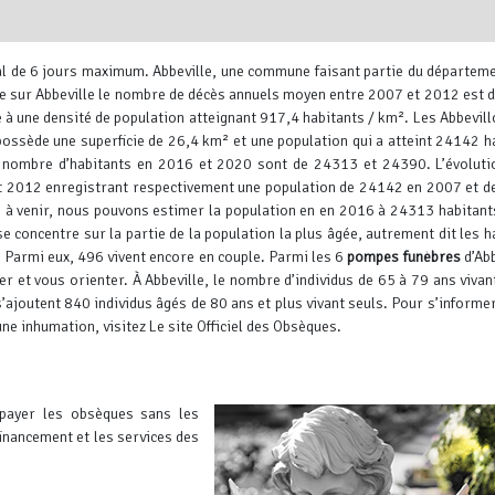
ral de 6 jours maximum.
Abbeville, une commune faisant partie du départeme
e sur Abbeville le nombre de décès annuels moyen entre 2007 et 2012 est 
e à une densité de population atteignant 917,4 habitants / km². Les Abbevill
possède une superficie de 26,4 km² et une population qui a atteint 24142 h
u nombre d’habitants en 2016 et 2020 sont de 24313 et 24390.
L’évoluti
 et 2012 enregistrant respectivement une population de 24142 en 2007 et 
Leaflet
, ©
OpenStreetMap
contr
es à venir, nous pouvons estimer la population en en 2016 à 24313 habitants
 concentre sur la partie de la population la plus âgée, autrement dit les h
 Parmi eux, 496 vivent encore en couple. Parmi les 6
pompes funèbres
d’Abb
er et vous orienter. À Abbeville, le nombre d’individus de 65 à 79 ans vivan
joutent 840 individus âgés de 80 ans et plus vivant seuls.
Pour s’informer
e inhumation, visitez Le site Officiel des Obsèques.
payer les obsèques sans les
inancement et les services des