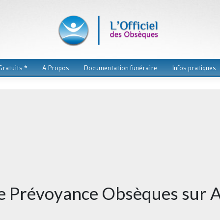
ratuits *
A Propos
Documentation funéraire
Infos pratiques
de Prévoyance Obsèques sur A