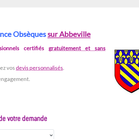
yance Obsèques
sur Abbeville
ionnels certifiés
gratuitement et sans
vez
vos
devis personnalisés
.
n engagement.