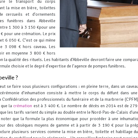
gure le transport du corps
ant la mise en bière, toilettes
de cercueils et d’ornements
es funèbres dans Abbeville
Entre 1 300 à 3 150 €pour une
 € pour une crémation. Le prix
 et 6 050 €. C’est ce qui mène
nne 3 098 € hors caveau.
Les
évoir en moyenne 3 800 € hors
n la qualité des rituels.
Les habitants d’Abbeville devront faire une compar
ormule choisie et le degré d’expertise de l’agence de pompes funèbres.
eville ?
eut se faire sous plusieurs configurations : en pleine terre, dans un cavea
 cérémonie d’inhumation consiste à mettre le corps du défunt dans un
 la Confédération des professionnels du funéraire et de la marbrerie (CPFM)
 que la
crémation
est à 3 400 €. Le nombre de décès en 2014 est de 279
r que les tarifs varient du simple au double entre le Nord-Pas-de-Calais d’une
 noter que la formule la plus économique pour procéder à une inhumati
pour des obsèques moyens de gamme et à partir de 3 190 € pour la pré
lure plusieurs services comme la mise en bière, toilette et habillage du