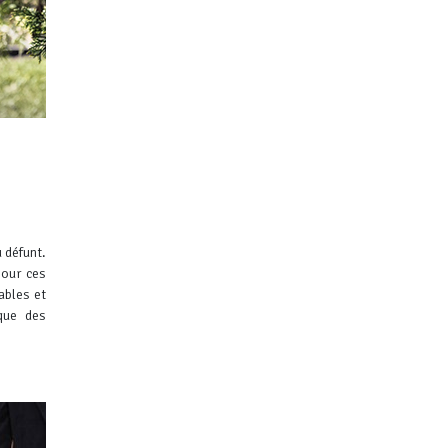
 défunt.
pour ces
ables et
que des