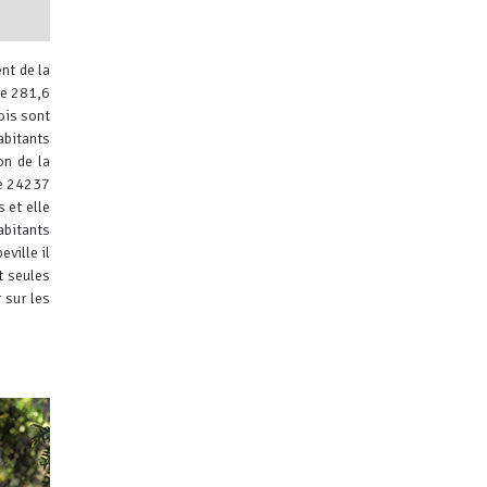
nt de la
de 281,6
ois sont
abitants
on de la
de 24237
ibuteurs
 et elle
abitants
eville il
t seules
 sur les