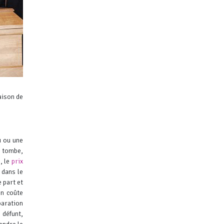
aison de
u ou une
e tombe,
, le
prix
 dans le
 part et
on coûte
paration
 défunt,