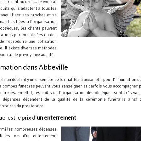
e cercueil ou urne… le contrat
uits qui s’adaptent à tous les
anquilliser ses proches et sa
marches liées à l’organisation
obsèques, les clients peuvent
stations personnalisées ou des
de reproduire une cotisation
ne. Il existe diverses méthodes
 contrat de prévoyance adapté.
mation dans Abbeville
rès un décès il y un ensemble de formalités à accomplir pour l’inhumation du
s pompes funèbres peuvent vous renseigner et parfois vous accompagner 
marches. En effet, les coûts de l’organisation des obsèques sont très vari
s dépenses dépendent de la qualité de la cérémonie funéraire ainsi 
noraires du prestataire.
el est le prix d’
un enterrement
rmi les nombreuses dépenses
cluses lors d’un enterrement