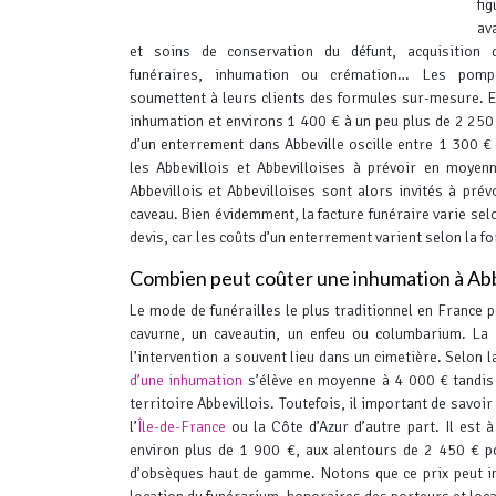
fi
av
et soins de conservation du défunt, acquisition 
funéraires, inhumation ou crémation… Les pomp
soumettent à leurs clients des formules sur-mesure. 
inhumation et environs 1 400 € à un peu plus de 2 250
d’un enterrement dans Abbeville oscille entre 1 300 €
les Abbevillois et Abbevilloises à prévoir en moye
Abbevillois et Abbevilloises sont alors invités à pr
caveau. Bien évidemment, la facture funéraire varie selo
devis, car les coûts d’un enterrement varient selon la f
Combien peut coûter une inhumation à Abb
Le mode de funérailles le plus traditionnel en France p
cavurne, un caveautin, un enfeu ou columbarium. La
l’intervention a souvent lieu dans un cimetière. Selon
d’une inhumation
s’élève en moyenne à 4 000 € tandis
territoire Abbevillois. Toutefois, il important de savoi
l’
Île-de-France
ou la Côte d’Azur d’autre part.
Il est à
environ plus de 1 900 €, aux alentours de 2 450 € 
d’obsèques haut de gamme. Notons que ce prix peut inc