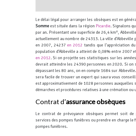
interserver coupons
Le délai légal pour arranger les obsèques est en géné
Somme
est située dans la région
Picardie
.
Signalons qu
par an. Présentant une superficie de 26,4 km², Abbevill
actuellement au nombre de 24313. La ville d’Abbeville 
en 2007, 24237
en 2012
tandis que l’appréciation d
population d’Abbeville a atteint de 0,08% entre 2007
en 2012
. Si on projette ses statistiques sur les anné
devrait atteindre les 24390 personnes en 2020. Si on se
dépassant les 80 ans, on en compte 1684 sur Abbeville.
sera facile de trouver un expert qui saura vous conseill
est approximativement de 1028 personnes auxquelles s’a
démarches et procédures relatives à une crémation ou un
Contrat d’
assurance obsèques
Le contrat de prévoyance obsèques permet soit de 
services des pompes funèbres ou prendre en charge le f
pompes funèbres.