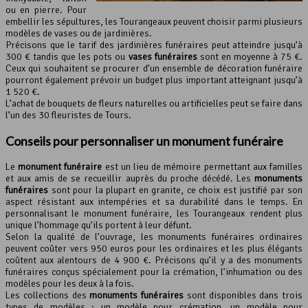
ou en pierre. Pour
embellir les sépultures, les Tourangeaux peuvent choisir parmi plusieurs
modèles de vases ou de jardinières.
Précisons que le tarif des jardinières funéraires peut atteindre jusqu’à
300 € tandis que les pots ou
vases funéraires
sont en moyenne à 75 €.
Ceux qui souhaitent se procurer d’un ensemble de décoration funéraire
pourront également prévoir un budget plus important atteignant jusqu’à
1 520 €.
L’achat de bouquets de fleurs naturelles ou artificielles peut se faire dans
l’un des 30 fleuristes de Tours.
Conseils pour personnaliser un
monument funéraire
Le
monument funéraire
est un lieu de mémoire permettant aux familles
et aux amis de se recueillir auprès du proche décédé. Les
monuments
funéraires
sont pour la plupart en granite, ce choix est justifié par son
aspect résistant aux intempéries et sa durabilité dans le temps. En
personnalisant le monument funéraire, les Tourangeaux rendent plus
unique l’hommage qu’ils portent à leur défunt.
Selon la qualité de l’ouvrage, les monuments funéraires ordinaires
peuvent coûter vers 950 euros pour les ordinaires et les plus élégants
coûtent aux alentours de 4 900 €. Précisons qu’il y a des monuments
funéraires conçus spécialement pour la crémation, l’inhumation ou des
modèles pour les deux à la fois.
Les collections des
monuments funéraires
sont disponibles dans trois
types de modèles : un modèle pour crémation, un modèle pour