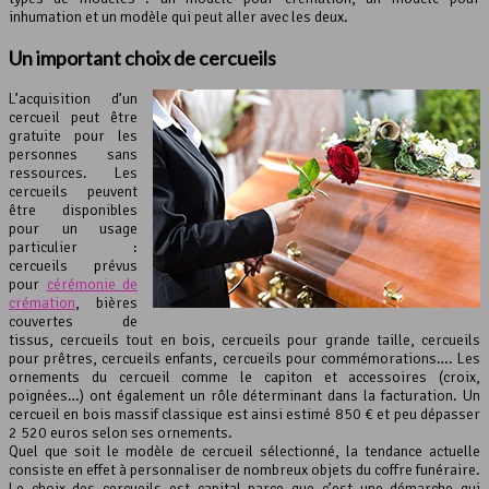
inhumation et un modèle qui peut aller avec les deux.
Un important choix de cercueils
L’acquisition d’un
cercueil peut être
gratuite pour les
personnes sans
ressources. Les
cercueils peuvent
être disponibles
pour un usage
particulier :
cercueils prévus
pour
cérémonie de
crémation
, bières
couvertes de
tissus, cercueils tout en bois, cercueils pour grande taille, cercueils
pour prêtres, cercueils enfants, cercueils pour commémorations…. Les
ornements du cercueil comme le capiton et accessoires (croix,
poignées…) ont également un rôle déterminant dans la facturation. Un
cercueil en bois massif classique est ainsi estimé 850 € et peu dépasser
2 520 euros selon ses ornements.
Quel que soit le modèle de cercueil sélectionné, la tendance actuelle
consiste en effet à personnaliser de nombreux objets du coffre funéraire.
Le choix des cercueils est capital parce que c’est une démarche qui