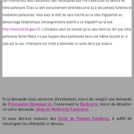
Si la demande vous concerne directement, merci de remplir une demande
de
Prévoyance Obsèques ici
. Concernant la
Marbrerie
, merci de détailler
ici votre demande:
devis en Marbrerie Funéraire
.
Si vous désirez recevoir des
Devis de Pompes Funèbres
, il suffit de
renseigner les éléments ci-dessus.