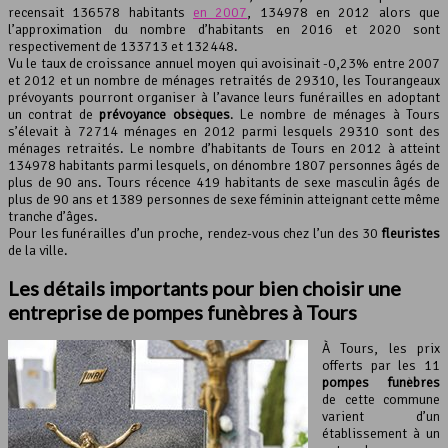
recensait 136578 habitants
en 2007
, 134978 en 2012 alors que
Leaflet
, ©
OpenStreetMap
contributeurs
l’approximation du nombre d’habitants en 2016 et 2020 sont
respectivement de 133713 et 132448.
Vu le taux de croissance annuel moyen qui avoisinait -0,23% entre 2007
et 2012 et un nombre de ménages retraités de 29310, les Tourangeaux
prévoyants pourront organiser à l’avance leurs funérailles en adoptant
un contrat de
prévoyance obsèques
. Le nombre de ménages à Tours
s’élevait à 72714 ménages en 2012 parmi lesquels 29310 sont des
ménages retraités. Le nombre d’habitants de Tours en 2012 à atteint
134978 habitants parmi lesquels, on dénombre 1807 personnes âgés de
plus de 90 ans. Tours récence 419 habitants de sexe masculin âgés de
plus de 90 ans et 1389 personnes de sexe féminin atteignant cette même
tranche d’âges.
Pour les funérailles d’un proche, rendez-vous chez l’un des 30
fleuristes
de la ville.
Les détails importants pour bien choisir une
entreprise de pompes funèbres à Tours
À Tours, les prix
offerts par les 11
pompes funèbres
de cette commune
varient d’un
établissement à un