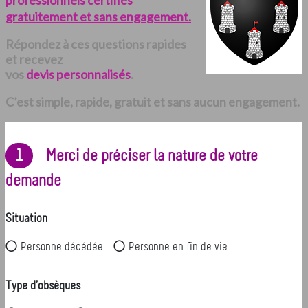
professionnels certifiés
gratuitement et sans engagement.
Répondez à ces questions rapides
et recevez
vos
devis personnalisés
.
C’est simple, rapide, gratuit et sans aucun engagement.