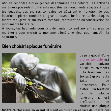
Afin de répondre aux exigences des familles des défunts, les artisans
marbriers possèdent différents modèles de monuments adaptés à tous
les budgets. Les pierres tombales se déclinent en fonction de vos
besoins : pierre tombale en granit, caveau funéraire, stèle, plaques
funéraires, gravure sur pierre tombale, restauration ou construction de
monuments funéraire.
À Tours, les habitants pourront demander conseil aux entreprises de
marbrerie pour choisir le monument funéraire idéal pour embellir la
sépulture.
Bien choisir la plaque funéraire
Le prix global d’une
pierre tombale
est
variable suivant
plusieurs éléments
: la longueur des
textes à graver et la
taille de
l’ornement. Pour
éviter l’altération
de la plaque
funéraire il est
préférable de
choisir une
plaque
funéraire
classique en granit. Il s’agit en plus d’un espace de liberté qui