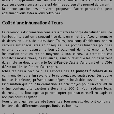
beaucoup apprendre sur les étapes à suivre. La comparaison de
plusieurs opérateurs à Tours est de mise puisqu’elle permet de garantir
la bonne qualité des services proposés. Votre prestataire peut
également vous aider à vous retrouver.
Coût d’une inhumation à Tours
La cérémonie d’inhumation consiste à mettre le corps du défunt dans une
tombe, l’intervention a souvent lieu dans un cimetière. Avec un nombre
de décès en 2014 de 1093 dans Tours, beaucoup d’habitants ont eu
recours aux spécialistes en obsèques : les pompes funèbres pour les
orienter et leur assurer le bon déroulement de la cérémonie. Une
inhumation peut couter en moyenne 4 500 euros. La crémation est
toutefois moins chère, 3 600 euros, sans oublier que les coûts varient
du simple au double entre le
Nord-Pas-de-Calais
d’une part et la Côte
d’Azur ou l’Île-de-France d’autre part.
N’hésitez pas à découvrir les services des 11
pompes funèbres
de la
commune de Tours. En revanche, le cercueil, avec quatre poignées et une
housse intérieure, présente une dépense inévitable aussi bien pour
l’inhumation que pour la crémation. Le prix moyen pour un cercueil en
chêne contenant le capiton s’élève à 1 100 €. Pour réduire leurs
dépenses, les Tourangeaux peuvent opter pour un cercueil en sapin et
non pas pour le capiton.
Pour bien organiser les obsèques, les Tourangeaux devront comparer
les devis des différentes
pompes funèbres
locales.