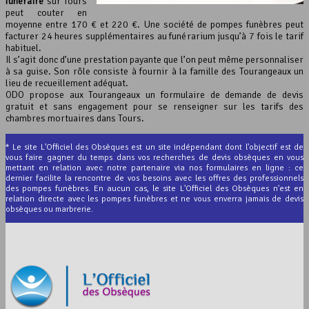
funéraire
sur Tours
peut couter en
moyenne entre 170 € et 220 €. Une société de pompes funèbres peut
facturer 24 heures supplémentaires au funérarium jusqu’à 7 fois le tarif
habituel.
Il s’agit donc d’une prestation payante que l’on peut même personnaliser
à sa guise. Son rôle consiste à fournir à la famille des Tourangeaux un
lieu de recueillement adéquat.
ODO propose aux Tourangeaux un formulaire de demande de devis
gratuit et sans engagement pour se renseigner sur les tarifs des
chambres mortuaires dans Tours.
* Le site L'Officiel des Obsèques est un site indépendant dont l'objectif est de
vous faire gagner du temps dans vos recherches de devis obsèques en vous
mettant en relation avec notre partenaire via nos formulaires en ligne : ce
dernier facilite la rencontre de vos besoins avec les offres des professionnels
des pompes funèbres. En aucun cas, le site L'Officiel des Obsèques n'est en
relation directe avec les pompes funèbres et ne vous enverra jamais de devis
obsèques ou marbrerie.