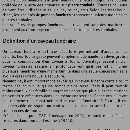
(proche du bordeaux) et l’argent. Mais l’or demeure toujours la couleur
préférée pour 90% des gravures sur
pierre tombale
. D’autres couleurs
peuvent être utilisées aussi (jaune, rouge, etc.) Selon les besoins du
client, les sociétés de
pompes funèbres
proposent plusieurs modèles de
pierres tombales.
Les sociétés de
pompes funèbres
qui travaillent avec des marbreries
proposent aux Tourangeaux beaucoup de choix de pierres tombales.
Définition d’un caveau funéraire
Un caveau funéraire est une sépulture permettant d’accueillir les
défunts. Les Tourangeaux peuvent simplement demander un devis gratuit
pour la construction d’un caveau à Tours. L’avantage essentiel d’un
caveau funéraire réalisé en profondeur est qu’il permet d’inhumer
plusieurs membres d’une même famille dans une seule concession sans
avoir à créer une nouvelle sépulture.
Néanmoins, il est important de savoir qu’un caveau funèbre coûte à court
terme beaucoup plus qu’une tombe pleine terre. Mais il peut revenir
moins couteux à la famille à long terme parce que plusieurs inhumations
peuvent être effectuées dans une même concession. Rappelons qu’avant
de commencer la construction d’un caveau funéraire à Tours, il est
indispensable de signer un contrat de concession avec les autorités
communales de Tours.
Précisons que pour 72714 ménages en 2012, le nombre de ménages
retraités dans Tours est estimé à 29310.