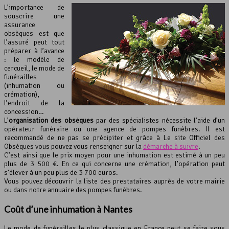
L’importance de
souscrire une
assurance
obsèques est que
l’assuré peut tout
préparer à l’avance
: le modèle de
cercueil, le mode de
funérailles
(inhumation ou
crémation),
l’endroit de la
concession…
L’
organisation des obsèques
par des spécialistes nécessite l’aide d’un
opérateur funéraire ou une agence de pompes funèbres. Il est
recommandé de ne pas se précipiter et grâce à Le site Officiel des
Obsèques vous pouvez vous renseigner sur la
démarche à suivre
.
C’est ainsi que le prix moyen pour une inhumation est estimé à un peu
plus de 3 500 €. En ce qui concerne une crémation, l’opération peut
s’élever à un peu plus de 3 700 euros.
Vous pouvez découvrir la liste des prestataires auprès de votre mairie
ou dans notre annuaire des pompes funèbres.
Coût d’une inhumation à Nantes
Le mode de funérailles le plus classique en France peut se faire sous