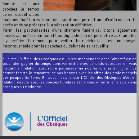
famille et aux
proches le temps
de se recueillir. Les
maisons funéraires sont des solutions permettant d’extérioriser le
décès et de se préparer à la séparation définitive.
Parmi les particularités d’une chambre funéraire, citons également
l’accès au funérarium par clé ou digicode afin de permettre aux familles
d’y accéder librement pour veiller leur défunt. Il est un moyen
incontournable pour les proches du défunt de se recueillir.
* Le site L'Officiel des Obsèques est un site indépendant dont l'objectif est de
vous faire gagner du temps dans vos recherches de devis obsèques en vous
mettant en relation avec notre partenaire via nos formulaires en ligne : ce
dernier facilite la rencontre de vos besoins avec les offres des professionnels
des pompes funèbres. En aucun cas, le site L'Officiel des Obsèques n'est en
relation directe avec les pompes funèbres et ne vous enverra jamais de devis
obsèques ou marbrerie.