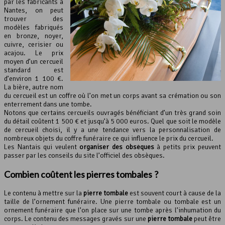
par les fabricants à
Nantes, on peut
trouver des
modèles fabriqués
en bronze, noyer,
cuivre, cerisier ou
acajou. Le prix
moyen d’un cercueil
standard est
d’environ 1 100 €.
La bière, autre nom
du cercueil est un coffre où l’on met un corps avant sa crémation ou son
enterrement dans une tombe.
Notons que certains cercueils ouvragés bénéficiant d’un très grand soin
du détail coûtent 1 500 € et jusqu’à 5 000 euros. Quel que soit le modèle
de cercueil choisi, il y a une tendance vers la personnalisation de
nombreux objets du coffre funéraire ce qui influence le prix du cercueil.
Les Nantais qui veulent
organiser des obsèques
à petits prix peuvent
passer par les conseils du site l’officiel des obsèques.
Combien coûtent les pierres tombales ?
Le contenu à mettre sur la
pierre tombale
est souvent court à cause de la
taille de l’ornement funéraire. Une pierre tombale ou tombale est un
ornement funéraire que l’on place sur une tombe après l’inhumation du
corps. Le contenu des messages gravés sur une
pierre tombale
peut être