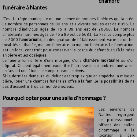
chambre
funéraire à Nantes
C’est la régie municipale ou une agence de pompes funèbres qui la crée.
Le nombre de personnes de 80 ans et + vivants seules est de 6856. Le
nombre d’individus âgés de 75 à 89 ans est de 20060. Le nombre
d’habitants hommes âgés de 75 à 89 est de 6681. La France compte plus
de 2000
funérariums
, la désignation de l’établissement varie selon les
localités : athanée, maison funéraire ou maison funéraire. Le funérarium
est un local construit pour conserver le corps du défunt jusqu’à la mise
en bière et les obsèques.
Le funérarium diffère d’une morgue, d’une
chambre mortuaire
ou d’un
hôpital. On peut également connaître l’adresse des chambres funéraires
en faisant une étude de comparaison de devis.
Si la dernière demeure du défunt est trop exigüe et empêche la mise en
bière, louer une chambre funéraire offre à la famille la possibilité de ne
pas d’accueillir trop de monde chez eux.
Pourquoi opter pour une
salle d’hommage
?
Les environs de
Nantes regorgent
de professionnels
offrant des salles
d’hommage à la
location à prix