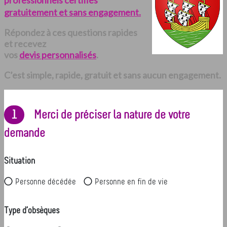
professionnels certifiés
gratuitement et sans engagement.
Répondez à ces questions rapides
et recevez
vos
devis personnalisés
.
C’est simple, rapide, gratuit et sans aucun engagement.