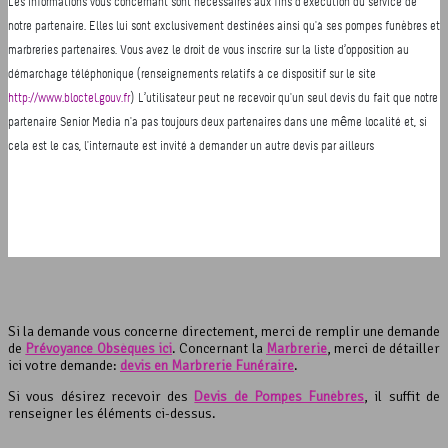
Si la demande vous concerne directement, merci de remplir une demande
de
Prévoyance Obsèques ici
. Concernant la
Marbrerie
, merci de détailler
ici votre demande:
devis en Marbrerie Funéraire
.
Si vous désirez recevoir des
Devis de Pompes Funèbres
, il suffit de
renseigner les éléments ci-dessus.