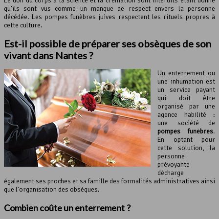
Le don du corps à la science et la crémation sont interdits étant donné
qu’ils sont vus comme un manque de respect envers la personne
décédée. Les pompes funèbres juives respectent les rituels propres à
cette culture.
Est-il possible de préparer ses obsèques de son
vivant dans Nantes ?
Un enterrement ou
une inhumation est
un service payant
qui doit être
organisé par une
agence habilité :
une société de
pompes funèbres
.
En optant pour
cette solution, la
personne
prévoyante
décharge
également ses proches et sa famille des formalités administratives ainsi
que l’organisation des obsèques.
Combien coûte un enterrement ?