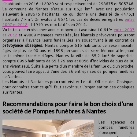
d’habitants en 2016 et 2020 sont respectivement de 298675 et 305746.
Leaflet
, ©
OpenStreetMap
contributeurs
La commune de Nantes s’étale sur 65,2 km², avec une population
s’élevant à 298675 habitants, ce qui donne une densité de 4473,1
habitants / km². On évalue à 9571 les cas de décès enregistrés
entre
2007 et 2012
et 1910 les mortalités en 2014.
Vu le taux de croissance annuel moyen qui avoisinait 0,61%
entre 2007
et 2012
et 49889 ménages retraités, les Nantais prévoyants pourront
organiser à l’avance leurs funérailles en souscrivant à un contrat de
prévoyance obsèques
. Nantes compte 615 habitants de sexe masculin
âgés de plus de 90 ans et 1898 personnes de sexe féminin atteignant
cette même tranche d’âges. Nantes la ville de 65,2 km² de superficie
compte 8996 habitants de 65 à 79 ans et 6856 d’individus de plus de 80
ans vivant seul. Suite à la perte d’un membre de la famille ou d’un proche,
vous pouvez faire appel à l’une des 26 entreprises de pompes funèbres
de Nantes.
Les Nantais et Nantaises pourront visiter Le site Officiel des Obsèques
pour connaître tout ce qu’il faut savoir sur l’organisation des obsèques
sur Nantes.
Recommandations pour faire le bon choix d’une
société de Pompes funèbres à Nantes
Les agences de
pompes funèbres
s’occupent de