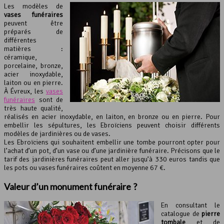
Les modèles de
vases funéraires
peuvent être
préparés de
différentes
matières :
céramique,
porcelaine, bronze,
acier inoxydable,
laiton ou en pierre.
À Évreux, les
vases
funéraires
sont de
très haute qualité,
réalisés en acier inoxydable, en laiton, en bronze ou en pierre. Pour
embellir les sépultures, les Ebroïciens peuvent choisir différents
modèles de jardinières ou de vases.
Les Ebroïciens qui souhaitent embellir une tombe pourront opter pour
l’achat d’un pot, d’un vase ou d’une jardinière funéraire. Précisons que le
tarif des jardinières funéraires peut aller jusqu’à 330 euros tandis que
les pots ou vases funéraires coûtent en moyenne 67 €.
Valeur d’un
monument funéraire
?
En consultant le
catalogue de
pierre
tombale
et de