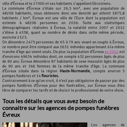
ville d’Évreux et le 27000 et ses habitants s’appellent Ebroïciens.
Leaflet
, ©
OpenStreetMap
contributeurs
La commune d’Évreux s’étale sur 26,5 km², avec une population de
48206 habitants, nous obtenons donc une densité qui atteint 1875,8
habitants / km². Évreux est une ville de l’Eure dont la population est
estimée à 48206 personnes en 2016. Suite aux statistiques
démographiques réalisées à Évreux, la natalité entre 2007 et 2012
s’élève à 4338, quant au nombre de décès dans cette même période,
avoisine 2123.
On dénombre 2475 personnes de 65 à 79 ans vivant en couple à Évreux,
ce nombre peut être comparé aux 1631 individus appartenant à la même
tranche d’âge qui vivent seuls. De plus la population d’Évreux
en 2012
est
d’environs 49634 individus dont, on compte 432 personnes âgés de plus
de 90 ans. Évreux dénombre 87 habitants de sexe masculin âgés de plus
de 90 ans et 346 femmes de la même tranche d’âge. La commune
d’Évreux située dans la région
Haute-Normandie
, compte environ 5
pompes funèbres et 14
fleuristes
.
Contrairement à ce qu’on croit, il n’est pas obligatoire de passer par des
pompes funèbres d’Évreux pour des funérailles, sur Évreux vous êtes
libre de comparer les tarifs et de choisir le professionnel de votre choix.
Tous les détails que vous avez besoin de
connaitre sur les agences de pompes funèbres
Évreux
Les agences de