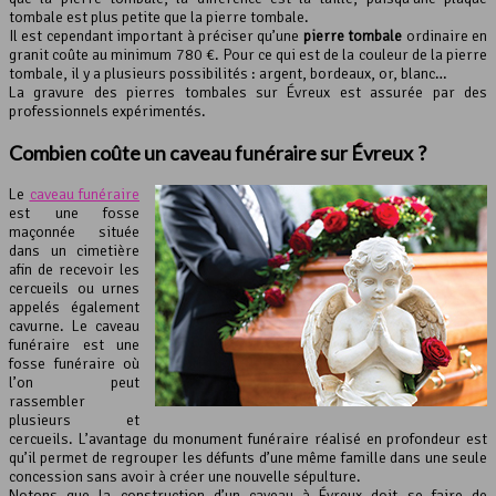
tombale est plus petite que la pierre tombale.
Il est cependant important à préciser qu’une
pierre tombale
ordinaire en
granit coûte au minimum 780 €. Pour ce qui est de la couleur de la pierre
tombale, il y a plusieurs possibilités : argent, bordeaux, or, blanc…
La gravure des pierres tombales sur Évreux est assurée par des
professionnels expérimentés.
Combien coûte un caveau funéraire sur Évreux ?
Le
caveau funéraire
est une fosse
maçonnée située
dans un cimetière
afin de recevoir les
cercueils ou urnes
appelés également
cavurne. Le caveau
funéraire est une
fosse funéraire où
l’on peut
rassembler
plusieurs et
cercueils. L’avantage du monument funéraire réalisé en profondeur est
qu’il permet de regrouper les défunts d’une même famille dans une seule
concession sans avoir à créer une nouvelle sépulture.
Notons que la construction d’un caveau à Évreux doit se faire de