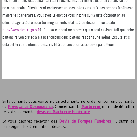
Si la demande vous concerne directement, merci de remplir une demande
de
Prévoyance Obsèques ici
. Concernant la
Marbrerie
, merci de détailler
ici votre demande:
devis en Marbrerie Funéraire
.
Si vous désirez recevoir des
Devis de Pompes Funèbres
, il suffit de
renseigner les éléments ci-dessus.