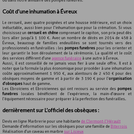
ou dans notre annuaire des pompes funèbres.
Coût d’une inhumation à Évreux
Le cercueil, avec quatre poignées et une housse intérieure, est un choix
inéluctable, aussi bien pour l’inhumation que pour la crémation. Si vous
choisissez un
cercueil en chêne
comprenant le capiton, son prix peut dès
lors aller jusqu’à 1 100 €. Avec un nombre de décès en 2014 de 458 à
Évreux, beaucoup de familles endeuillées se sont tournés vers des
professionnels en funérailles : les
pompes funèbres
pour les orienter et
leur garantir le bon déroulement de la cérémonie. La qualité et le coût
des services diffèrent d’une
agence funéraire
à une autre à Évreux.
Aussi, il est conseillé de ne jamais vous fier à une seule offre. Il est à
noter que la formule la plus économique pour procéder à une inhumation
coûte approximativement 1 950 €, aux alentours de 2 450 € pour des
obsèques moyens de gamme et à partir de 3 190 € pour l’
organisation
d’obsèques
haut de gamme.
Les Ebroïciens et Ebroïciennes qui ont recours au service des
pompes
funèbres
locales bénéficient de l’expérience, la main-d’œuvre et
l’équipement nécessaire pour préparer à la perfection des funérailles.
dernièrement sur L’officiel des obsèques :
Devis en ligne Marbrerie pour une habitante
de Clermont-l’Hérault
Demande d’information sur les obsèques pour une famille de
Biterrois
Réalisation d’un caveau en marbre
sur Lisieux