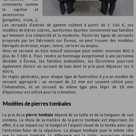
ornements comme
le capiton et
accessoires
(poignées, croix…).
Les cercueils d’entrée de gamme coûtent à partir de 1 140 €, ces
modèles de bières sobres, aux formes épurées conviennent aux familles
qui tiennent à la simplicité et la modestie. Parmi les types de cercueils
proposés par les fabricants sur Évreux, on peut trouver des modèles
fabriqués en bronze, noyer, cuivre, cerisier ou acajou.
Ainsi un cercueil en bois massif classique peut coûter environs 800 à
plus de 3 180 €. Pour rendre un hommage exceptionnel à une personne
décédée à Évreux, les familles endeuillées, les Ebroïciens pourront
également choisir un cercueil de luxe dont le prix peut dépasser les 6
900 €.
En règles générales, pour chaque type de funérailles il y a un modèle de
cercueil approprié : un cercueil de 22 mm est souvent utilisé pour
l’inhumation, et un cercueil du même type plus léger de 18 mm
d’épaisseur est utilisé pour la crémation.
Modèles de pierres tombales
Le prix de la
pierre tombale
dépend de sa taille et de la longueur de son
contenu. Le choix de la matière de la pierre tombale est important. En
effet, il a un impact sur le budget et l’aspect visuel de la tombe ainsi que
l‘entretien futur de la sépulture. La plaque tombale joue le même rôle
que la pierre tombale, la différence est la taille, puisqu’une plaque