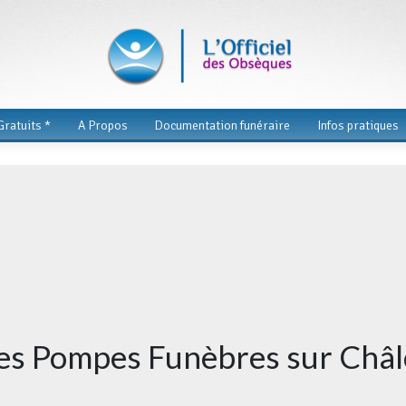
ratuits *
A Propos
Documentation funéraire
Infos pratiques
 des Pompes Funèbres sur Ch