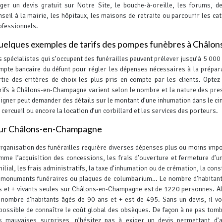
iger un devis gratuit sur Notre Site, le bouche-à-oreille, les forums, 
nseil à la mairie, les hôpitaux, les maisons de retraite ou parcourir les ca
ofessionnels.
elques exemples de tarifs des pompes funèbres à Châlon
s spécialistes qui s’occupent des funérailles peuvent prélever jusqu’à 5 000 
mpte bancaire du défunt pour régler les dépenses nécessaires à la prépar
artie des critères de choix les plus pris en compte par les clients.
Optez 
arifs à Châlons-en-Champagne varient selon le nombre et la nature des pre
eigner peut demander des détails sur le montant d’une inhumation dans le ci
cercueil ou encore la location d’un corbillard et les services des porteurs.
 sur Châlons-en-Champagne
organisation des funérailles requière diverses dépenses plus ou moins imp
mme l’acquisition des concessions, les frais d’ouverture et fermeture d’u
milial, les frais administratifs, la taxe d’inhumation ou de crémation, la con
 monuments funéraires ou plaques de columbarium… Le nombre d’habitan
s et + vivants seules sur Châlons-en-Champagne est de 1220 personnes. A
 nombre d’habitants âgés de 90 ans et + est de 495. Sans un devis, il v
possible de connaître le coût global des obsèques.
De façon à ne pas tom
s mauvaises surprises, n’hésitez pas à exiger un devis permettant d’