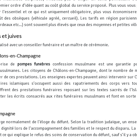
emier ordre d’idée quant au coût global du service proposé. Plus vous vous
r l’essentiel et ce qui est uniquement obligatoire, plus vous économisere
ût des obsèques (véhicule agréé, cercueil).
Les tarifs en région parisienn
Bordeaux etc…) sont souvent plus élevés que ceux des moyennes et petites vill
et juives
alisé avec un conseiller funéraire et un maître de cérémonie.
âlons-en-Champagne
prise de
pompes funèbres
confession musulmane est une garantie p
musulmanes. Les citoyens de Châlons-en-Champagne, dont le nombre de 
ter de ces prestations. Les enseignes expertes peuvent ainsi intervenir sur 
res islamiques s’occupent aussi des rapatriements des corps vers tou
frent des prestations funéraires reposant sur les textes sacrés de l’Is
ter les écrits consacrés aux rites funéraires musulmans et font en sorte 
hampagne
rge normalement de l’éloge du défunt. Selon la tradition judaïque, un ens
 dignité lors de l’accompagnement des familles et le respect du disparu. La 
t ce qui explique le refus des soins de conservation du défunt, sauf s’il y a o