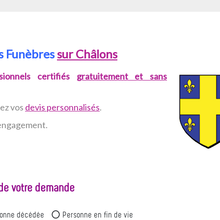
es Funèbres
sur Châlons
ionnels certifiés
gratuitement et sans
vez
vos
devis personnalisés
.
n engagement.