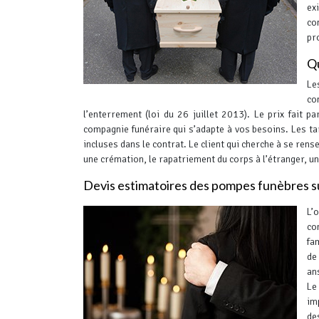
ex
co
pr
Qu
Le
co
l’enterrement (loi du 26 juillet 2013). Le prix fait p
compagnie funéraire qui s’adapte à vos besoins. Les t
incluses dans le contrat.
Le client qui cherche à se rens
une crémation, le rapatriement du corps à l’étranger, un 
Devis estimatoires des pompes funèbres
L’
co
fa
de
an
Le
im
de