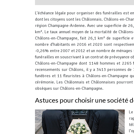
interserver coupons
L’échéance légale pour organiser des funérailles est 
dont les citoyens sont les Châlonnais. Châlons-en-Cha
région Champagne-Ardenne.
Avec une superficie de 26
km². Le taux annuel moyen de la mortalité de Châlons
Châlons-en-Champagne, fait 26,1 km² de superficie 
nombre d’habitants en 2016 et 2020 sont respective
-0,26% entre 2007 et 2012 et un nombre de ménages re
funérailles en souscrivant à un contrat de prévoyance 
Châlons-en-Champagne dont 1148 hommes et 2265 fe
recensements sur Châlons, il y a 3413 personnes de 
funèbres et 11 fleuristes à Châlons-en-Champagne qu
cérémonie.
Les Châlonnais et Châlonnaises pourront vi
obsèques sur Châlons-en-Champagne.
Astuces pour choisir une société 
Le
ra
té
l’