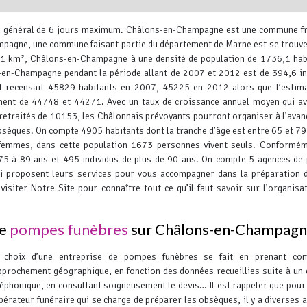
en général de 6 jours maximum.
Châlons-en-Champagne est une commune fr
mpagne, une commune faisant partie du département de Marne est se trouve
,1 km², Châlons-en-Champagne à une densité de population de 1736,1 hab
-en-Champagne pendant la période allant de 2007 et 2012 est de 394,6 in
et recensait 45829 habitants en 2007, 45225 en 2012 alors que l’estim
ment de 44748 et 44271.
Avec un taux de croissance annuel moyen qui av
Leaflet
, ©
OpenStreetMap
contr
traités de 10153, les Châlonnais prévoyants pourront organiser à l’avan
obsèques. On compte 4905 habitants dont la tranche d’âge est entre 65 et 79
mmes, dans cette population 1673 personnes vivent seuls. Conformém
75 à 89 ans et 495 individus de plus de 90 ans. On compte 5 agences d
i proposent leurs services pour vous accompagner dans la préparation 
siter Notre Site pour connaître tout ce qu’il faut savoir sur l’organisa
de
pompes funèbres
sur Châlons-en-Champag
 choix d’une entreprise de pompes funèbres se fait en prenant co
pprochement géographique, en fonction des données recueillies suite à un
léphonique, en consultant soigneusement le devis… Il est rappeler que pour
opérateur funéraire qui se charge de préparer les obsèques, il y a diverses a