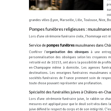
pr
su
co
grandes villes (Lyon, Marseille, Lille, Toulouse, Nice, 
Pompes funèbres religieuses : musulmanes 
Lors d’une cérémonie funéraire civile, l’hommage est ré
Service de
pompes funèbres
musulmanes dans Ch
Conférer l’
organisation des obsèques
à une entre
personnalisation des obsèques selon les croyances 
retraité est de 10153, ont alors la possibilité de profi
en-Champagne même à domicile.
Les agences funérai
destinations. Les enseignes funéraires musulmanes of
sociétés funéraires de France prennent soin de respec
toute chose pouvant représenter une profanation.
Spécialité des funérailles juives à Châlons-en-C
Lors d’une cérémonie funéraire juive, le rabbin se cha
mesures est appliqué pour que le deuil soit vécu dans la
juive défend le respect du corps et de son intégrité. C’es