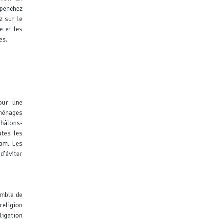
 penchez
z sur le
e et les
es.
our une
ménages
Châlons-
tes les
lam.
Les
d’éviter
emble de
religion
bligation