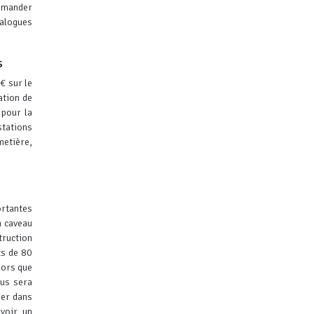
demander
talogues
s
€ sur le
ation de
pour la
stations
metière,
ortantes
n caveau
struction
ts de 80
lors que
ous sera
ber dans
avoir un