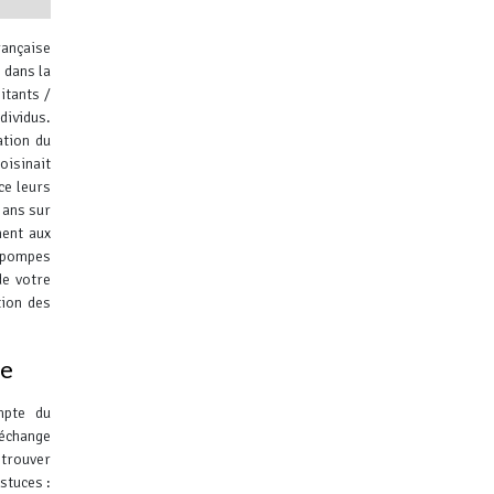
ançaise
 dans la
itants /
dividus.
ation du
oisinait
ibuteurs
ce leurs
 ans sur
ent aux
e pompes
de votre
tion des
ne
mpte du
 échange
 trouver
stuces :