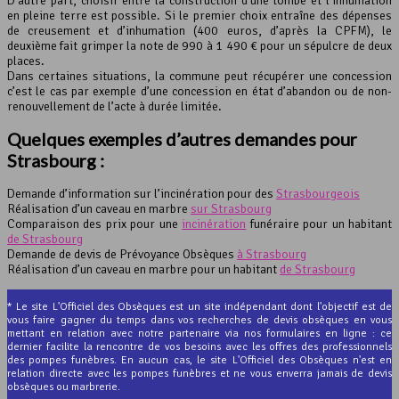
D’autre part, choisir entre la construction d’une tombe et l’inhumation
en pleine terre est possible. Si le premier choix entraîne des dépenses
de creusement et d’inhumation (400 euros, d’après la CPFM), le
deuxième fait grimper la note de 990 à 1 490 € pour un sépulcre de deux
places.
Dans certaines situations, la commune peut récupérer une concession
c’est le cas par exemple d’une concession en état d’abandon ou de non-
renouvellement de l’acte à durée limitée.
Quelques exemples d’autres demandes pour
Strasbourg :
Demande d’information sur l’incinération pour des
Strasbourgeois
Réalisation d’un caveau en marbre
sur Strasbourg
Comparaison des prix pour une
incinération
funéraire pour un habitant
de Strasbourg
Demande de devis de Prévoyance Obsèques
à Strasbourg
Réalisation d’un caveau en marbre pour un habitant
de Strasbourg
* Le site L'Officiel des Obsèques est un site indépendant dont l'objectif est de
vous faire gagner du temps dans vos recherches de devis obsèques en vous
mettant en relation avec notre partenaire via nos formulaires en ligne : ce
dernier facilite la rencontre de vos besoins avec les offres des professionnels
des pompes funèbres. En aucun cas, le site L'Officiel des Obsèques n'est en
relation directe avec les pompes funèbres et ne vous enverra jamais de devis
obsèques ou marbrerie.