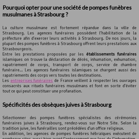
Pourquoi opter pour une société de pompes funèbres
musulmanes à Strasbourg ?
La culture musulmane est fortement répandue dans la ville de
Strasbourg. Les agences funéraires possèdent l’habilitation de la
préfecture afin d’exercer leurs activités à Strasbourg. De nos jours, la
plupart des pompes funèbres à Strasbourg offrent leurs prestations aux
Strasbourgeois.
Entre les prestations proposées par les
établissements funéraires
islamiques on trouve la déclaration de décès, inhumation, exhumation,
rapatriement de corps, transport de corps, service de chambre
funéraire… Les agences funéraires islamiques se chargent aussi des
rapatriements des corps vers toutes les destinations.
Les
entreprises funéraires
de France veillent à respecter les ouvrages
consacrés aux rituels funéraires musulmans et font en sorte d’éviter
tout ce qui peut constituer une profanation.
Spécificités des obsèques juives à Strasbourg
Sélectionner des pompes funèbres spécialistes des cérémonies
funéraires juives à Strasbourg, rendez-vous sur Notre Site. Selon la
tradition juive, les funérailles sont précédées d’un office religieux.
En addition, les agences de pompes funèbres hébraïques exécutent de
nombreux rites aussi bien avant l’enterrement que lors de l’inhumation.