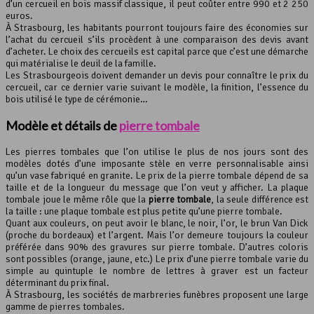
d’un cercueil en bois massif classique, il peut coûter entre 990 et 2 250
euros.
À Strasbourg, les habitants pourront toujours faire des économies sur
l’achat du cercueil s’ils procèdent à une comparaison des devis avant
d’acheter. Le choix des cercueils est capital parce que c’est une démarche
qui matérialise le deuil de la famille.
Les Strasbourgeois doivent demander un devis pour connaître le prix du
cercueil, car ce dernier varie suivant le modèle, la finition, l’essence du
bois utilisé le type de cérémonie…
Modèle et détails de
pierre tombale
Les pierres tombales que l’on utilise le plus de nos jours sont des
modèles dotés d’une imposante stèle en verre personnalisable ainsi
qu’un vase fabriqué en granite. Le prix de la pierre tombale dépend de sa
taille et de la longueur du message que l’on veut y afficher. La plaque
tombale joue le même rôle que la
pierre tombale
, la seule différence est
la taille : une plaque tombale est plus petite qu’une pierre tombale.
Quant aux couleurs, on peut avoir le blanc, le noir, l’or, le brun Van Dick
(proche du bordeaux) et l’argent. Mais l’or demeure toujours la couleur
préférée dans 90% des gravures sur pierre tombale. D’autres coloris
sont possibles (orange, jaune, etc.) Le prix d’une pierre tombale varie du
simple au quintuple le nombre de lettres à graver est un facteur
déterminant du prix final.
À Strasbourg, les sociétés de marbreries funèbres proposent une large
gamme de pierres tombales.