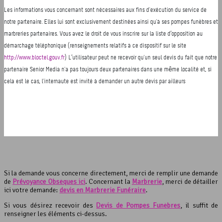
Si la demande vous concerne directement, merci de remplir une demande
de
Prévoyance Obsèques ici
. Concernant la
Marbrerie
, merci de détailler
ici votre demande:
devis en Marbrerie Funéraire
.
Si vous désirez recevoir des
Devis de Pompes Funèbres
, il suffit de
renseigner les éléments ci-dessus.