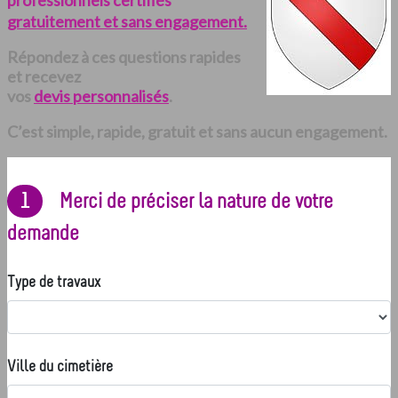
professionnels certifiés
gratuitement et sans engagement.
Répondez à ces questions rapides
et recevez
vos
devis personnalisés
.
C’est simple, rapide, gratuit et sans aucun engagement.