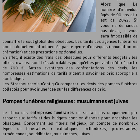
Alors que Le
nombre d’individus
âgés de 90 ans et +
est de 2042. Si
vous ne demandez
pas devis, il vous
sera impossible de
connaître le coût global des obsèques. Les tarifs des agences funéraires
sont habituellement influencés par le genre d’obsèques (inhumation ou
crémation) et des prestations optionnelles.
En effet, il existe des frais des obsèques pour différents budgets : les
offres low cost sont très abordables puisqu’elles peuvent coûter à partir
de 790 €. Autres avantages des confrontations des devis, les
nombreuses estimations de tarifs aident à savoir les prix approprié à
son budget.
Les Strasbourgeois n’ont qu’à comparer les devis des pompes funèbres
collectés pour avoir une idée sur les différences de prix.
Pompes funèbres religieuses : musulmanes et juives
Le choix des
entreprises funéraires
ne se fait pas uniquement par
rapport aux tarifs et des budgets dont on dispose pour organiser les
obsèques. Concernant les rituels religieux, on compte de nombreux
types de funérailles : catholiques, orthodoxes, protestantes,
arméniennes, bouddhistes, musulmanes, juives…