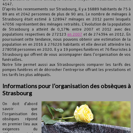
4147.
D’après les recensements sur Strasbourg, il y a 16889 habitants de 75 à
Leaflet
, ©
OpenStreetMap
contributeurs
89 ans et 2042 personnes de plus de 90 ans. Le nombre de ménages à
Strasbourg était estimé à 128947 ménages en 2012 parmi lesquels
47056 représentent des ménages retraités. L’évolution de la population
de Strasbourg a atteint de 0,17% entre 2007 et 2012 avec des
populations respectives de 272123
en 2007
et de 274394 en 2012. En
poursuivant cette tendance, nous pouvons obtenir une estimation de la
population en en 2016 à 276226 habitants et elle devrait atteindre les
278058 personnes en 2020. Il y a 19 pompes funèbres et 76 fleuristes à
Strasbourg qui offrent de vous accompagner dans l’organisation de vos
funérailles.
Notre Site permet aussi aux Strasbourgeois comparer les tarifs des
pompes funèbres et de décrocher l’entreprise offrant les prestations et
les tarifs les plus adéquats.
Informations pour l’organisation des obsèques à
Strasbourg
On doit d’abord
savoir que
l’organisation des
obsèques répond
en premier lieu aux
exigences du