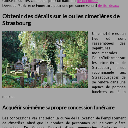
Conseils sur les Obsèques pour un habitant
de Mulhouse
Devis de Marbrerie Funéraire pour une personne venant
de Bordeaux
Obtenir des détails sur le ou les cimetières de
Strasbourg
Un cimetière est un
lieu où sont
rassemblées des
sépultures
monumentales.
Pour s’informer sur
les cimetières de
Strasbourg, il est
recommandé aux
Strasbourgeois de
se rendre dans une
agence de pompes
funèbres ou à la
mairie.
Acquérir soi-même sa propre concession funéraire
Les concessions varient selon la durée de la location de l’emplacement
de cimetière ainsi que le nombre de personnes qui peuvent y être
inhumées. En faisant l’octroi d’une
concession funéraire
, le