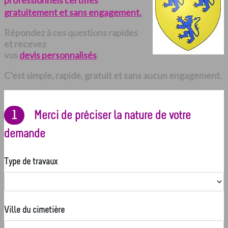
professionnels certifiés
gratuitement et sans engagement.
Répondez à ces questions rapides
et recevez
vos
devis personnalisés
.
C’est simple, rapide, gratuit et sans aucun engagement.