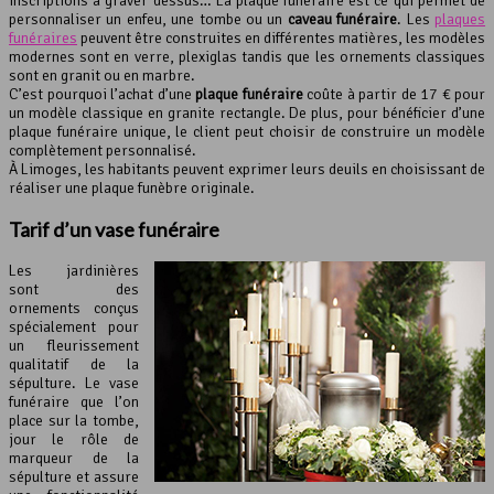
inscriptions à graver dessus… La plaque funéraire est ce qui permet de
personnaliser un enfeu, une tombe ou un
caveau funéraire
. Les
plaques
funéraires
peuvent être construites en différentes matières, les modèles
modernes sont en verre, plexiglas tandis que les ornements classiques
sont en granit ou en marbre.
C’est pourquoi l’achat d’une
plaque funéraire
coûte à partir de 17 € pour
un modèle classique en granite rectangle. De plus, pour bénéficier d’une
plaque funéraire unique, le client peut choisir de construire un modèle
complètement personnalisé.
À Limoges, les habitants peuvent exprimer leurs deuils en choisissant de
réaliser une plaque funèbre originale.
Tarif d’un
vase funéraire
Les jardinières
sont des
ornements conçus
spécialement pour
un fleurissement
qualitatif de la
sépulture. Le vase
funéraire que l’on
place sur la tombe,
jour le rôle de
marqueur de la
sépulture et assure