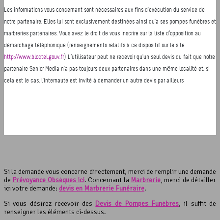
Si la demande vous concerne directement, merci de remplir une demande
de
Prévoyance Obsèques ici
. Concernant la
Marbrerie
, merci de détailler
ici votre demande:
devis en Marbrerie Funéraire
.
Si vous désirez recevoir des
Devis de Pompes Funèbres
, il suffit de
renseigner les éléments ci-dessus.