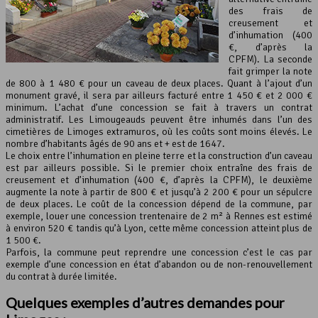
des frais de
creusement et
d’inhumation (400
€, d’après la
CPFM). La seconde
fait grimper la note
de 800 à 1 480 € pour un caveau de deux places. Quant à l’ajout d’un
monument gravé, il sera par ailleurs facturé entre 1 450 € et 2 000 €
minimum. L’achat d’une concession se fait à travers un contrat
administratif. Les Limougeauds peuvent être inhumés dans l’un des
cimetières de Limoges extramuros, où les coûts sont moins élevés. Le
nombre d’habitants âgés de 90 ans et + est de 1647.
Le choix entre l’inhumation en pleine terre et la construction d’un caveau
est par ailleurs possible. Si le premier choix entraîne des frais de
creusement et d’inhumation (400 €, d’après la CPFM), le deuxième
augmente la note à partir de 800 € et jusqu’à 2 200 € pour un sépulcre
de deux places. Le coût de la concession dépend de la commune, par
exemple, louer une concession trentenaire de 2 m² à Rennes est estimé
à environ 520 € tandis qu’à Lyon, cette même concession atteint plus de
1 500 €.
Parfois, la commune peut reprendre une concession c’est le cas par
exemple d’une concession en état d’abandon ou de non-renouvellement
du contrat à durée limitée.
Quelques exemples d’autres demandes pour