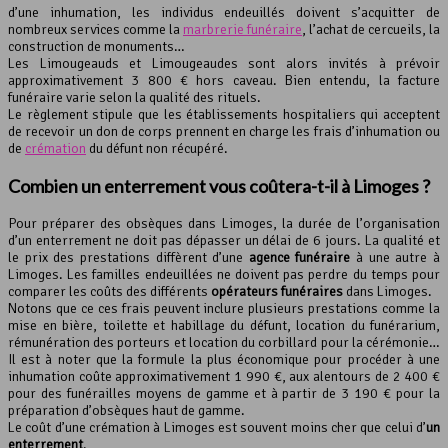
d’une inhumation, les individus endeuillés doivent s’acquitter de
nombreux services comme la
marbrerie funéraire
, l’achat de cercueils, la
construction de monuments…
Les Limougeauds et Limougeaudes sont alors invités à prévoir
approximativement 3 800 € hors caveau. Bien entendu, la facture
funéraire varie selon la qualité des rituels.
Le règlement stipule que les établissements hospitaliers qui acceptent
de recevoir un don de corps prennent en charge les frais d’inhumation ou
de
crémation
du défunt non récupéré.
Combien un enterrement vous coûtera-t-il à Limoges ?
Pour préparer des obsèques dans Limoges, la durée de l’organisation
d’un enterrement ne doit pas dépasser un délai de 6 jours. La qualité et
le prix des prestations diffèrent d’une
agence funéraire
à une autre à
Limoges. Les familles endeuillées ne doivent pas perdre du temps pour
comparer les coûts des différents
opérateurs funéraires
dans Limoges.
Notons que ce ces frais peuvent inclure plusieurs prestations comme la
mise en bière, toilette et habillage du défunt, location du funérarium,
rémunération des porteurs et location du corbillard pour la cérémonie…
Il est à noter que la formule la plus économique pour procéder à une
inhumation coûte approximativement 1 990 €, aux alentours de 2 400 €
pour des funérailles moyens de gamme et à partir de 3 190 € pour la
préparation d’obsèques haut de gamme.
Le coût d’une crémation à Limoges est souvent moins cher que celui d’
un
enterrement
.