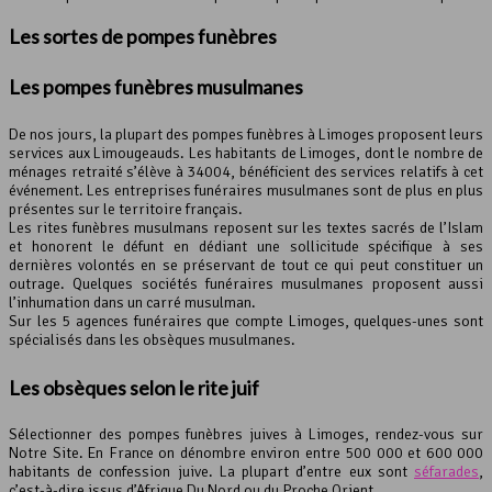
Les sortes de pompes funèbres
Les
pompes funèbres
musulmanes
De nos jours, la plupart des pompes funèbres à Limoges proposent leurs
services aux Limougeauds. Les habitants de Limoges, dont le nombre de
ménages retraité s’élève à 34004, bénéficient des services relatifs à cet
événement. Les entreprises funéraires musulmanes sont de plus en plus
présentes sur le territoire français.
Les rites funèbres musulmans reposent sur les textes sacrés de l’Islam
et honorent le défunt en dédiant une sollicitude spécifique à ses
dernières volontés en se préservant de tout ce qui peut constituer un
outrage. Quelques sociétés funéraires musulmanes proposent aussi
l’inhumation dans un carré musulman.
Sur les 5 agences funéraires que compte Limoges, quelques-unes sont
spécialisés dans les obsèques musulmanes.
Les obsèques selon le rite juif
Sélectionner des pompes funèbres juives à Limoges, rendez-vous sur
Notre Site. En France on dénombre environ entre 500 000 et 600 000
habitants de confession juive. La plupart d’entre eux sont
séfarades
,
c’est-à-dire issus d’Afrique Du Nord ou du Proche Orient.