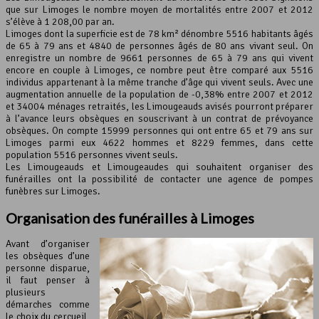
que sur Limoges le nombre moyen de mortalités entre 2007 et 2012
s’élève à 1 208,00 par an.
Leaflet
, ©
OpenStreetMap
contributeurs
Limoges dont la superficie est de 78 km² dénombre 5516 habitants âgés
de 65 à 79 ans et 4840 de personnes âgés de 80 ans vivant seul. On
enregistre un nombre de 9661 personnes de 65 à 79 ans qui vivent
encore en couple à Limoges, ce nombre peut être comparé aux 5516
individus appartenant à la même tranche d’âge qui vivent seuls. Avec une
augmentation annuelle de la population de -0,38% entre 2007 et 2012
et 34004 ménages retraités, les Limougeauds avisés pourront préparer
à l’avance leurs obsèques en souscrivant à un contrat de prévoyance
obsèques. On compte 15999 personnes qui ont entre 65 et 79 ans sur
Limoges parmi eux 4622 hommes et 8229 femmes, dans cette
population 5516 personnes vivent seuls.
Les Limougeauds et Limougeaudes qui souhaitent organiser des
funérailles ont la possibilité de contacter une agence de pompes
funèbres sur Limoges.
Organisation des funérailles à Limoges
Avant d’organiser
les obsèques d’une
personne disparue,
il faut penser à
plusieurs
démarches comme
le choix du cercueil,