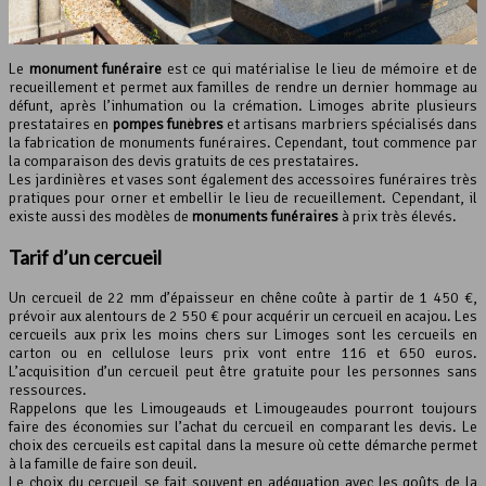
Le
monument funéraire
est ce qui matérialise le lieu de mémoire et de
recueillement et permet aux familles de rendre un dernier hommage au
défunt, après l’inhumation ou la crémation. Limoges abrite plusieurs
prestataires en
pompes funèbres
et artisans marbriers spécialisés dans
la fabrication de monuments funéraires. Cependant, tout commence par
la comparaison des devis gratuits de ces prestataires.
Les jardinières et vases sont également des accessoires funéraires très
pratiques pour orner et embellir le lieu de recueillement. Cependant, il
existe aussi des modèles de
monuments funéraires
à prix très élevés.
Tarif d’un cercueil
Un cercueil de 22 mm d’épaisseur en chêne coûte à partir de 1 450 €,
prévoir aux alentours de 2 550 € pour acquérir un cercueil en acajou. Les
cercueils aux prix les moins chers sur Limoges sont les cercueils en
carton ou en cellulose leurs prix vont entre 116 et 650 euros.
L’acquisition d’un cercueil peut être gratuite pour les personnes sans
ressources.
Rappelons que les Limougeauds et Limougeaudes pourront toujours
faire des économies sur l’achat du cercueil en comparant les devis. Le
choix des cercueils est capital dans la mesure où cette démarche permet
à la famille de faire son deuil.
Le choix du cercueil se fait souvent en adéquation avec les goûts de la