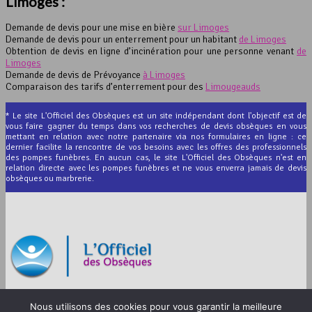
Limoges :
Demande de devis pour une mise en bière
sur Limoges
Demande de devis pour un enterrement pour un habitant
de Limoges
Obtention de devis en ligne d’incinération pour une personne venant
de
Limoges
Demande de devis de Prévoyance
à Limoges
Comparaison des tarifs d’enterrement pour des
Limougeauds
* Le site L'Officiel des Obsèques est un site indépendant dont l'objectif est de
vous faire gagner du temps dans vos recherches de devis obsèques en vous
mettant en relation avec notre partenaire via nos formulaires en ligne : ce
dernier facilite la rencontre de vos besoins avec les offres des professionnels
des pompes funèbres. En aucun cas, le site L'Officiel des Obsèques n'est en
relation directe avec les pompes funèbres et ne vous enverra jamais de devis
obsèques ou marbrerie.
© 2012-2026 L’Officiel des Obsèques
Nous utilisons des cookies pour vous garantir la meilleure