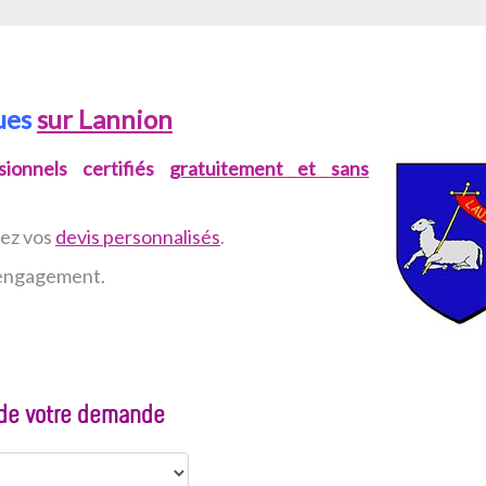
ues
sur Lannion
ionnels certifiés
gratuitement et sans
vez
vos
devis personnalisés
.
n engagement.