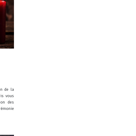
on de la
is vous
ion des
érémonie