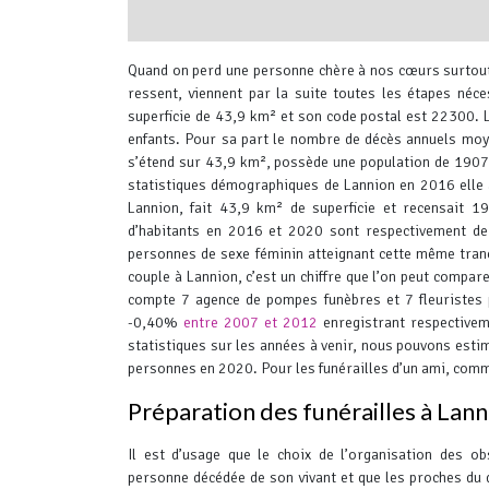
interserver coupons
Quand on perd une personne chère à nos cœurs surtout s
ressent, viennent par la suite toutes les étapes néce
superficie de 43,9 km² et son code postal est 22300.
L
enfants. Pour sa part le nombre de décès annuels moy
s’étend sur 43,9 km², possède une population de 1907
statistiques démographiques de Lannion en 2016 elle a
Lannion, fait 43,9 km² de superficie et recensait
d’habitants en 2016 et 2020 sont respectivement d
personnes de sexe féminin atteignant cette même tran
couple à Lannion, c’est un chiffre que l’on peut compa
compte 7 agence de pompes funèbres et 7 fleuristes 
-0,40%
entre 2007 et 2012
enregistrant respective
statistiques sur les années à venir, nous pouvons esti
personnes en 2020.
Pour les funérailles d’un ami, comm
Préparation des funérailles à Lann
Il est d’usage que le choix de l’organisation des o
personne décédée de son vivant et que les proches du d