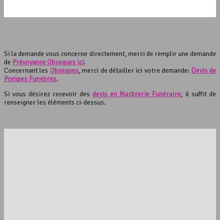
Si la demande vous concerne directement, merci de remplir une demande
de
Prévoyance Obsèques ici
.
Concernant les
Obsèques
, merci de détailler ici votre demande:
Devis de
Pompes Funèbres
.
Si vous désirez recevoir des
devis en Marbrerie Funéraire
, il suffit de
renseigner les éléments ci-dessus.