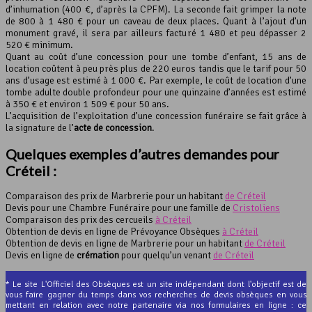
d’inhumation (400 €, d’après la CPFM). La seconde fait grimper la note
de 800 à 1 480 € pour un caveau de deux places. Quant à l’ajout d’un
monument gravé, il sera par ailleurs facturé 1 480 et peu dépasser 2
520 € minimum.
Quant au coût d’une concession pour une tombe d’enfant, 15 ans de
location coûtent à peu près plus de 220 euros tandis que le tarif pour 50
ans d’usage est estimé à 1 000 €. Par exemple, le coût de location d’une
tombe adulte double profondeur pour une quinzaine d’années est estimé
à 350 € et environ 1 509 € pour 50 ans.
L’acquisition de l’exploitation d’une concession funéraire se fait grâce à
la signature de l’
acte de concession
.
Quelques exemples d’autres demandes pour
Créteil :
Comparaison des prix de Marbrerie pour un habitant
de Créteil
Devis pour une Chambre Funéraire pour une famille de
Cristoliens
Comparaison des prix des cercueils
à Créteil
Obtention de devis en ligne de Prévoyance Obsèques
à Créteil
Obtention de devis en ligne de Marbrerie pour un habitant
de Créteil
Devis en ligne de
crémation
pour quelqu’un venant
de Créteil
* Le site L'Officiel des Obsèques est un site indépendant dont l'objectif est de
vous faire gagner du temps dans vos recherches de devis obsèques en vous
mettant en relation avec notre partenaire via nos formulaires en ligne : ce