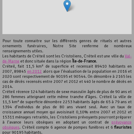
interserver coupons
Pour toute connaitre sur les différents genres de rituels et autres
ornements funéraires, Notre Site renferme de nombreux
renseignements utiles.
Les habitants de Créteil sont les Cristoliens, Créteil est une ville du
Val-
de-Marne
et donc située dans la région
Île-de-France
.
Créteil, fait 11,5 km² de superficie et recensait 89410 habitants en
2007, 89845
en 2012
alors que l’évaluation de la population en 2016 et
2020 sont respectivement de 90195 et 90544. On dénombre à 2165 les
Leaflet
, ©
OpenStreetMap
contributeurs
cas de décès recensés entre 2007 et 2012 et 440 le nombre de décès en
2014.
Créteil récence 124 habitants de sexe masculin âgés de plus de 90 ans et
286 femmes atteignant cette même tranche d’âges. Créteil la ville de
11,5 km² de superficie dénombre 2253 habitants âgés de 65 à 79 ans et
1394 d’individus de plus de 80 ans vivant seul. Avec un taux de
croissance annuel moyen qui avoisinait 0,10% entre 2007 et 2012 et
15311 ménages retraités, les Cristoliens prévoyants pourront préparer
à l’avance leurs obsèques en adoptant un contrat de
prévoyance
obsèques
. Créteil compte 6 agence de pompes funèbres et 6
fleuristes
pour 90195 habitants.