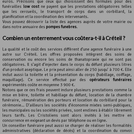
euros. Précisons que ceux qui choisissent des formules pour des
funérailles
low cost
ne payent que les prestations obligatoires telles
que les cercueils, le transport de corps dans un corbillard, la
planification et la coordination des intervenants.
Vous pouvez découvrir la liste des agences auprès de votre mairie ou
dans notre annuaire des
pompes funèbres
.
Combien un enterrement vous coûtera-t-il à Créteil ?
La qualité et le coût des services diffèrent d’une agence funéraire à une
autre sur Créteil. Les offres proposées intègrent des soins de
conservation ou encore les soins de thanatopraxie qui ne sont pas
obligatoires. Il s’agit d’injecter dans le corps du défunt plusieurs litres
d’un produit aseptique. Le prix peut ainsi aller de 250 jusqu’ à 700 €. Elle
inclut aussi la toilette et la présentation du corps (habillage, coiffage,
maquillage). Ce service effectué par des
opérateurs funéraires
expérimentés coûte en moyenne 3 900 €.
Notons que ce ces frais peuvent inclure plusieurs prestations comme la
mise en bière, toilette et habillage du défunt, location de la chambre
funéraire, rémunération des porteurs et location du corbillard pour la
cérémonie… D’ailleurs les sociétés d’économie mixtes semi-publiques,
les municipales ou les sociétés privées, sont enclines à établir librement
leurs tarifs. Les Cristoliens sont alors invités à les mettre en
concurrence en exigeant un devis par téléphone ou en ligne.
Un conseiller funéraire peut aussi se charger de réaliser les formalités
administratives (déclaration de décès) et la coordination du convoi