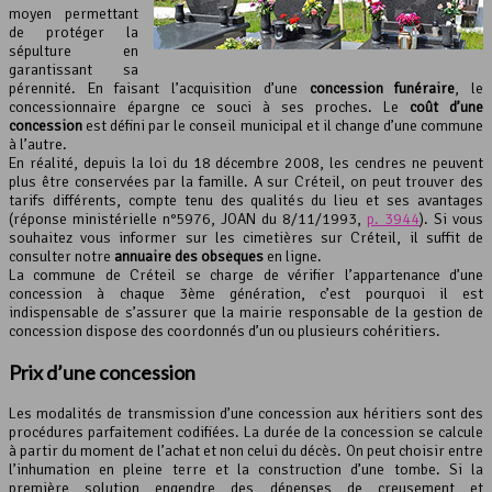
moyen permettant
de protéger la
sépulture en
garantissant sa
pérennité. En faisant l’acquisition d’une
concession funéraire
, le
concessionnaire épargne ce souci à ses proches. Le
coût d’une
concession
est défini par le conseil municipal et il change d’une commune
à l’autre.
En réalité, depuis la loi du 18 décembre 2008, les cendres ne peuvent
plus être conservées par la famille. A sur Créteil, on peut trouver des
tarifs différents, compte tenu des qualités du lieu et ses avantages
(réponse ministérielle n°5976, JOAN du 8/11/1993,
p. 3944
). Si vous
souhaitez vous informer sur les cimetières sur Créteil, il suffit de
consulter notre
annuaire des obsèques
en ligne.
La commune de Créteil se charge de vérifier l’appartenance d’une
concession à chaque 3ème génération, c’est pourquoi il est
indispensable de s’assurer que la mairie responsable de la gestion de
concession dispose des coordonnés d’un ou plusieurs cohéritiers.
Prix d’une concession
Les modalités de transmission d’une concession aux héritiers sont des
procédures parfaitement codifiées. La durée de la concession se calcule
à partir du moment de l’achat et non celui du décès. On peut choisir entre
l’inhumation en pleine terre et la construction d’une tombe. Si la
première solution engendre des dépenses de creusement et