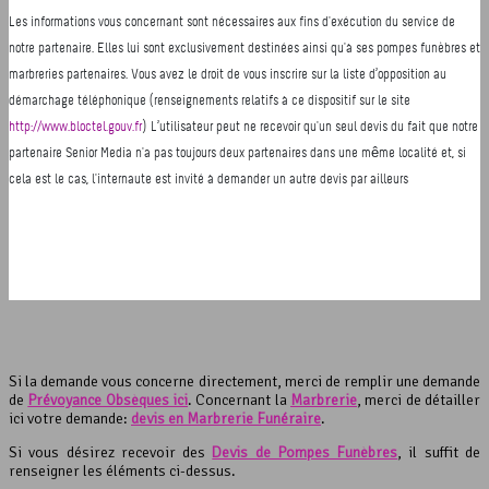
Si la demande vous concerne directement, merci de remplir une demande
de
Prévoyance Obsèques ici
. Concernant la
Marbrerie
, merci de détailler
ici votre demande:
devis en Marbrerie Funéraire
.
Si vous désirez recevoir des
Devis de Pompes Funèbres
, il suffit de
renseigner les éléments ci-dessus.