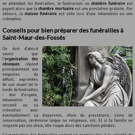
en attendant les funérailles, le funérarium ou
chambre funéraire
est
payant alors que la
chambre mortuaire
est une prestation gratuite. Par
ailleurs, la
maison funéraire
est utile lors d’une inhumation ou une
crémation.
Conseils pour bien préparer des funérailles à
Saint-Maur-des-Fossés
On doit d’abord
savoir que
l’
organisation des
obsèques
répond
principalement aux
exigences du
défunt, exprimées
de son vivant tel le
mode de funérailles
: don d’organe,
inhumation du
cercueil ou sa
crémation avec
éventuellement sa dispersion, choix du prestataire, soins de
conservation, cérémonie laïque ou religieuse, etc. Et si la famille ne
respecte pas ses choix, elle risque alors des sanctions pénales.
L’organisation des funérailles revient en premier lieu à la volonté du