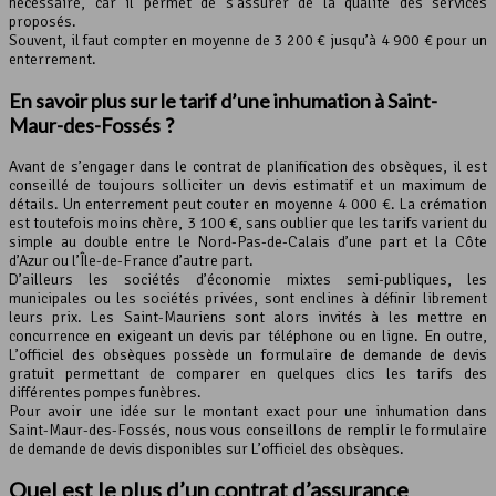
nécessaire, car il permet de s’assurer de la qualité des services
proposés.
Souvent, il faut compter en moyenne de 3 200 € jusqu’à 4 900 € pour un
enterrement.
En savoir plus sur le tarif d’une inhumation à Saint-
Maur-des-Fossés ?
Avant de s’engager dans le contrat de planification des obsèques, il est
conseillé de toujours solliciter un devis estimatif et un maximum de
détails. Un enterrement peut couter en moyenne 4 000 €. La crémation
est toutefois moins chère, 3 100 €, sans oublier que les tarifs varient du
simple au double entre le Nord-Pas-de-Calais d’une part et la Côte
d’Azur ou l’Île-de-France d’autre part.
D’ailleurs les sociétés d’économie mixtes semi-publiques, les
municipales ou les sociétés privées, sont enclines à définir librement
leurs prix. Les Saint-Mauriens sont alors invités à les mettre en
concurrence en exigeant un devis par téléphone ou en ligne. En outre,
L’officiel des obsèques possède un formulaire de demande de devis
gratuit permettant de comparer en quelques clics les tarifs des
différentes pompes funèbres.
Pour avoir une idée sur le montant exact pour une inhumation dans
Saint-Maur-des-Fossés, nous vous conseillons de remplir le formulaire
de demande de devis disponibles sur L’officiel des obsèques.
Quel est le plus d’un contrat d’assurance