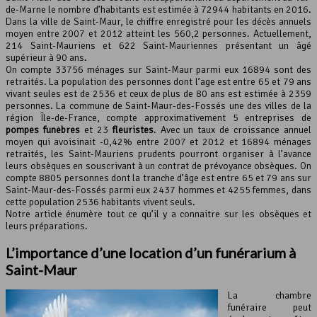
de-Marne le nombre d’habitants est estimée à 72944 habitants en 2016.
Dans la ville de Saint-Maur, le chiffre enregistré pour les décès annuels
Leaflet
, ©
OpenStreetMap
contributeurs
moyen entre 2007 et 2012 atteint les 560,2 personnes. Actuellement,
214 Saint-Mauriens et 622 Saint-Mauriennes présentant un âgé
supérieur à 90 ans.
On compte 33756 ménages sur Saint-Maur parmi eux 16894 sont des
retraités. La population des personnes dont l’age est entre 65 et 79 ans
vivant seules est de 2536 et ceux de plus de 80 ans est estimée à 2359
personnes. La commune de Saint-Maur-des-Fossés une des villes de la
région Île-de-France, compte approximativement 5 entreprises de
pompes funèbres
et 23
fleuristes
. Avec un taux de croissance annuel
moyen qui avoisinait -0,42% entre 2007 et 2012 et 16894 ménages
retraités, les Saint-Mauriens prudents pourront organiser à l’avance
leurs obsèques en souscrivant à un contrat de prévoyance obsèques. On
compte 8805 personnes dont la tranche d’âge est entre 65 et 79 ans sur
Saint-Maur-des-Fossés parmi eux 2437 hommes et 4255 femmes, dans
cette population 2536 habitants vivent seuls.
Notre article énumère tout ce qu’il y a connaitre sur les obsèques et
leurs préparations.
L’importance d’une location d’un
funérarium
à
Saint-Maur
La chambre
funéraire peut