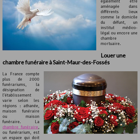
également être
aménagée dans
différents lieux
comme le domicile
du défunt, un
institut médico-
légal ou encore une
chambre
mortuaire.
Louer une
chambre funéraire
à Saint-Maur-des-Fossés
La France compte
plus de 2000
funérariums, la
désignation de
l’établissement
varie selon les
régions : athanée,
maison funéraire
ou maison
funéraire. La
chambre funéraire
,
ou funérarium, est
un espace qui doit