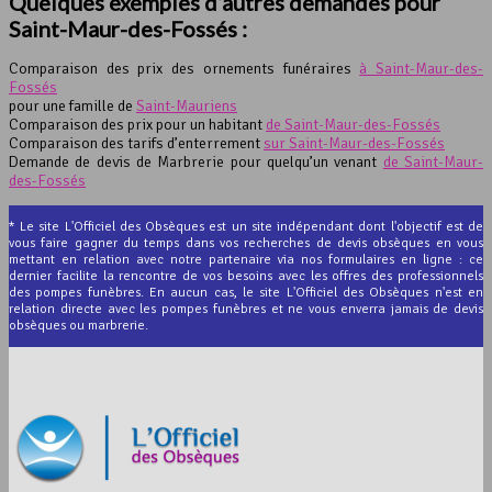
Quelques exemples d’autres demandes pour
Saint-Maur-des-Fossés :
Comparaison des prix des ornements funéraires
à Saint-Maur-des-
Fossés
pour une famille de
Saint-Mauriens
Comparaison des prix pour un habitant
de Saint-Maur-des-Fossés
Comparaison des tarifs d’enterrement
sur Saint-Maur-des-Fossés
Demande de devis de Marbrerie pour quelqu’un venant
de Saint-Maur-
des-Fossés
* Le site L'Officiel des Obsèques est un site indépendant dont l'objectif est de
vous faire gagner du temps dans vos recherches de devis obsèques en vous
mettant en relation avec notre partenaire via nos formulaires en ligne : ce
dernier facilite la rencontre de vos besoins avec les offres des professionnels
des pompes funèbres. En aucun cas, le site L'Officiel des Obsèques n'est en
relation directe avec les pompes funèbres et ne vous enverra jamais de devis
obsèques ou marbrerie.