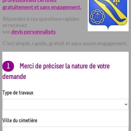
professionnels certifiés
gratuitement et sans engagement.
Répondez à ces questions rapides
et recevez
vos
devis personnalisés
.
C’est simple, rapide, gratuit et sans aucun engagement.