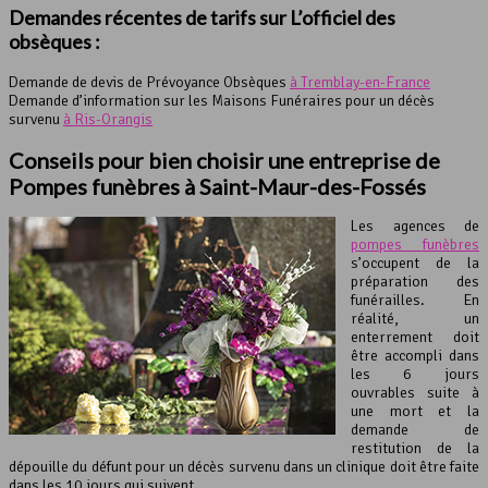
Demandes récentes de tarifs sur L’officiel des
obsèques :
Demande de devis de Prévoyance Obsèques
à Tremblay-en-France
Demande d’information sur les Maisons Funéraires pour un décès
survenu
à Ris-Orangis
Conseils pour bien choisir une entreprise de
Pompes funèbres à Saint-Maur-des-Fossés
Les agences de
pompes funèbres
s’occupent de la
préparation des
funérailles. En
réalité, un
enterrement doit
être accompli dans
les 6 jours
ouvrables suite à
une mort et la
demande de
restitution de la
dépouille du défunt pour un décès survenu dans un clinique doit être faite
dans les 10 jours qui suivent.