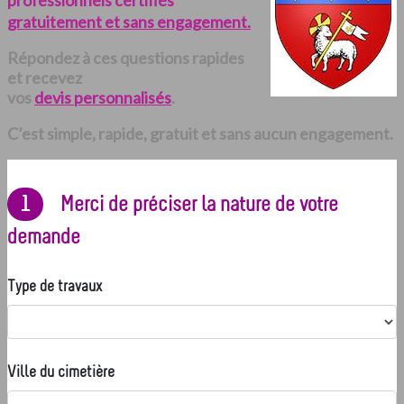
professionnels certifiés
gratuitement et sans engagement.
Répondez à ces questions rapides
et recevez
vos
devis personnalisés
.
C’est simple, rapide, gratuit et sans aucun engagement.