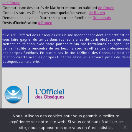
sur Rouen
Comparaison des tarifs de Marbrerie pour un habitant
de Rouen
Conseils sur les Obsèques pour quelqu’un venant
de Rouen
Demande de devis de Marbrerie pour une famille de
Rouennais
Devis d’incinération
à Rouen
* Le site L'Officiel des Obsèques est un site indépendant dont l'objectif est de
vous faire gagner du temps dans vos recherches de devis obsèques en vous
mettant en relation avec notre partenaire via nos formulaires en ligne : ce
dernier facilite la rencontre de vos besoins avec les offres des professionnels
des pompes funèbres. En aucun cas, le site L'Officiel des Obsèques n'est en
relation directe avec les pompes funèbres et ne vous enverra jamais de devis
obsèques ou marbrerie.
© 2012-2026 L’Officiel des Obsèques
Nous utilisons des cookies pour vous garantir la meilleure
Mentions légales
expérience sur notre site web. Si vous continuez à utiliser ce
site, nous supposerons que vous en êtes satisfait.
CGU