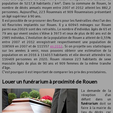
population de 5217,8 habitants / km². Dans la commune de Rouen, le
nombre de décès annuels moyen entre 2007 et 2012 atteint les 882,2
Leaflet
, ©
OpenStreetMap
contributeurs
personnes. Aujourd’hui, 223 Rouennais et 909 Rouennaises présentant
un âgé supérieur à 90 ans.
Il est possible de se procurer des fleurs pour les funérailles chez l’un des
40 fleuristes implantés sur Rouen. Il y a 60945 ménages sur Rouen
parmi eux 20029 sont des retraités. Le nombre d’individus âgés de 65 et
79 ans qui vivent seules s’élève à 3973 et ceux de plus de 80 ans est de
2985 individus. L’évolution de la population de Rouen a atteint de 0,55%
entre 2007 et 2012 enregistrant respectivement une population de
108569 en 2007 et de 111557
en 2012
. Si on projette ses statistiques
sur les années à venir, nous pouvons obtenir une estimation de la
population en en 2016 à 114013 habitants et elle devrait atteindre les
116469 personnes en 2020. Rouen récence 223 habitants de sexe
masculin âgés de plus de 90 ans et 909 femmes de la même tranche
d’âge.
C’est pourquoi il est important de comparer les prix des prestataires.
Louer un funérarium à proximité de Rouen
La demande de la
réception d’un
défunt dans un
funérarium
doit se
faire à la mairie du
lieu du décès, car