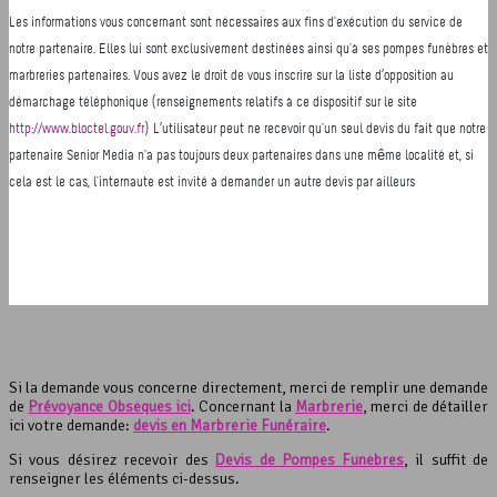
Si la demande vous concerne directement, merci de remplir une demande
de
Prévoyance Obsèques ici
. Concernant la
Marbrerie
, merci de détailler
ici votre demande:
devis en Marbrerie Funéraire
.
Si vous désirez recevoir des
Devis de Pompes Funèbres
, il suffit de
renseigner les éléments ci-dessus.