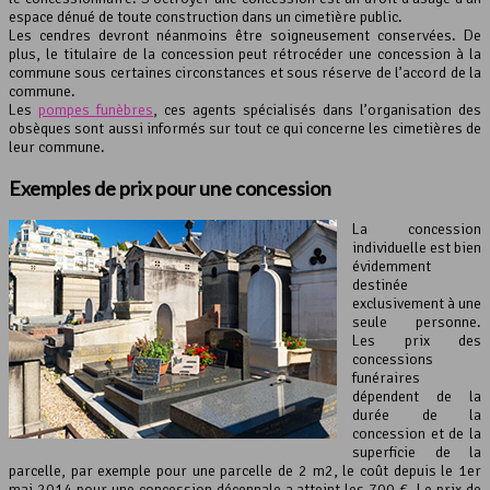
espace dénué de toute construction dans un cimetière public.
Les cendres devront néanmoins être soigneusement conservées. De
plus, le titulaire de la concession peut rétrocéder une concession à la
commune sous certaines circonstances et sous réserve de l’accord de la
commune.
Les
pompes funèbres
, ces agents spécialisés dans l’organisation des
obsèques sont aussi informés sur tout ce qui concerne les cimetières de
leur commune.
Exemples de prix pour une concession
La concession
individuelle est bien
évidemment
destinée
exclusivement à une
seule personne.
Les prix des
concessions
funéraires
dépendent de la
durée de la
concession et de la
superficie de la
parcelle, par exemple pour une parcelle de 2 m2, le coût depuis le 1er
mai 2014 pour une concession décennale a atteint les 700 €. Le prix de