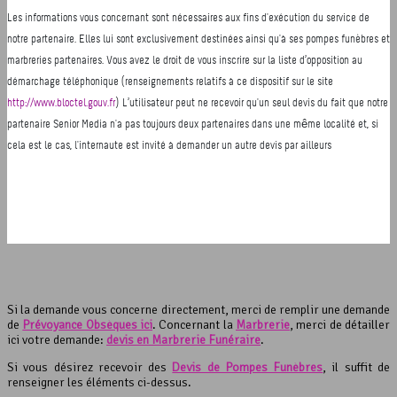
Si la demande vous concerne directement, merci de remplir une demande
de
Prévoyance Obsèques ici
. Concernant la
Marbrerie
, merci de détailler
ici votre demande:
devis en Marbrerie Funéraire
.
Si vous désirez recevoir des
Devis de Pompes Funèbres
, il suffit de
renseigner les éléments ci-dessus.