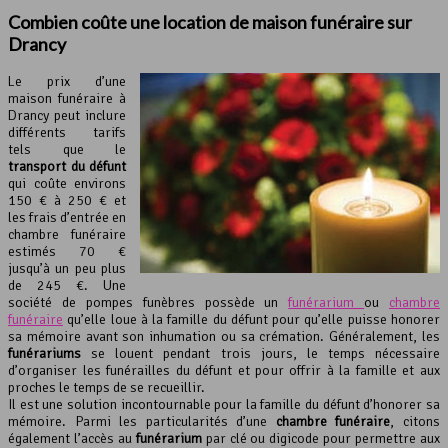
Combien coûte une location de
maison funéraire
sur
Drancy
Le prix d’une
maison funéraire à
Drancy peut inclure
différents tarifs
tels que le
transport du défunt
qui coûte environs
150 € à 250 € et
les frais d’entrée en
chambre funéraire
estimés 70 €
jusqu’à un peu plus
de 245 €. Une
société de pompes funèbres possède un
funérarium
ou
chambre
funéraire
qu’elle loue à la famille du défunt pour qu’elle puisse honorer
sa mémoire avant son inhumation ou sa crémation. Généralement, les
funérariums
se louent pendant trois jours, le temps nécessaire
d’organiser les funérailles du défunt et pour offrir à la famille et aux
proches le temps de se recueillir.
Il est une solution incontournable pour la famille du défunt d’honorer sa
mémoire. Parmi les particularités d’une
chambre funéraire
, citons
également l’accès au
funérarium
par clé ou digicode pour permettre aux