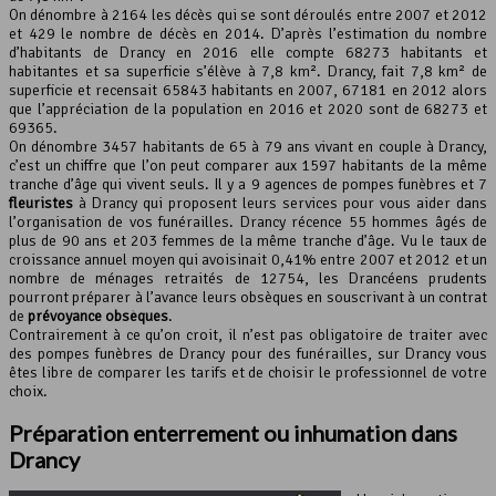
On dénombre à 2164 les décès qui se sont déroulés entre 2007 et 2012
et 429 le nombre de décès en 2014. D’après l’estimation du nombre
Leaflet
, ©
OpenStreetMap
contributeurs
d’habitants de Drancy en 2016 elle compte 68273 habitants et
habitantes et sa superficie s’élève à 7,8 km². Drancy, fait 7,8 km² de
superficie et recensait 65843 habitants en 2007, 67181 en 2012 alors
que l’appréciation de la population en 2016 et 2020 sont de 68273 et
69365.
On dénombre 3457 habitants de 65 à 79 ans vivant en couple à Drancy,
c’est un chiffre que l’on peut comparer aux 1597 habitants de la même
tranche d’âge qui vivent seuls. Il y a 9 agences de pompes funèbres et 7
fleuristes
à Drancy qui proposent leurs services pour vous aider dans
l’organisation de vos funérailles. Drancy récence 55 hommes âgés de
plus de 90 ans et 203 femmes de la même tranche d’âge. Vu le taux de
croissance annuel moyen qui avoisinait 0,41% entre 2007 et 2012 et un
nombre de ménages retraités de 12754, les Drancéens prudents
pourront préparer à l’avance leurs obsèques en souscrivant à un contrat
de
prévoyance obsèques
.
Contrairement à ce qu’on croit, il n’est pas obligatoire de traiter avec
des pompes funèbres de Drancy pour des funérailles, sur Drancy vous
êtes libre de comparer les tarifs et de choisir le professionnel de votre
choix.
Préparation enterrement ou inhumation dans
Drancy