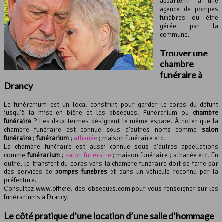
appartenir à une
agence de pompes
funèbres ou être
gérée par la
commune.
Trouver une
chambre
funéraire à
Drancy
Le funérarium est un local construit pour garder le corps du défunt
jusqu’à la mise en bière et les obsèques. Funérarium ou
chambre
funéraire
? Les deux termes désignent le même espace. À noter que la
chambre funéraire est connue sous d’autres noms comme
salon
funéraire
;
funérarium
;
athanée
; maison funéraire etc.
La chambre funéraire est aussi connue sous d’autres appellations
comme
funérarium
;
salon funéraire
; maison funéraire ; athanée etc. En
outre, le transfert du corps vers la chambre funéraire doit se faire par
des services de
pompes funèbres
et dans un véhicule reconnu par la
préfecture.
Consultez www.officiel-des-obseques.com pour vous renseigner sur les
funérariums à Drancy.
Le côté pratique d’une location d’une
salle d’hommage