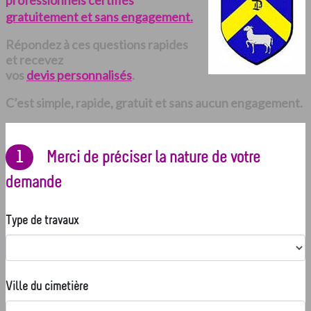
professionnels certifiés
gratuitement et sans engagement.
Répondez à ces questions rapides
et recevez
vos
devis personnalisés
.
C’est simple, rapide, gratuit et sans aucun engagement.