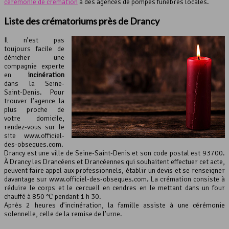
cérémonie de crémation
à des agences de pompes funèbres locales.
Liste des crématoriums près de Drancy
Il n’est pas
toujours facile de
dénicher une
compagnie experte
en
incinération
dans la Seine-
Saint-Denis. Pour
trouver l’agence la
plus proche de
votre domicile,
rendez-vous sur le
site www.officiel-
des-obseques.com.
Drancy est une ville de Seine-Saint-Denis et son code postal est 93700.
À Drancy les Drancéens et Drancéennes qui souhaitent effectuer cet acte,
peuvent faire appel aux professionnels, établir un devis et se renseigner
davantage sur www.officiel-des-obseques.com. La crémation consiste à
réduire le corps et le cercueil en cendres en le mettant dans un four
chauffé à 850 °C pendant 1 h 30.
Après 2 heures d’incinération, la famille assiste à une cérémonie
solennelle, celle de la remise de l’urne.