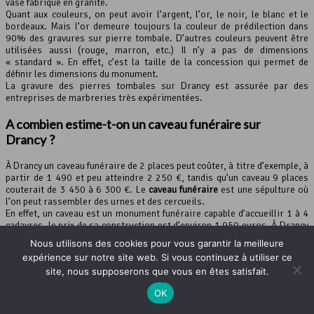
vase fabriqué en granite.
Quant aux couleurs, on peut avoir l’argent, l’or, le noir, le blanc et le
bordeaux. Mais l’or demeure toujours la couleur de prédilection dans
90% des gravures sur pierre tombale. D’autres couleurs peuvent être
utilisées aussi (rouge, marron, etc.) Il n’y a pas de dimensions
« standard ». En effet, c’est la taille de la concession qui permet de
définir les dimensions du monument.
La gravure des pierres tombales sur Drancy est assurée par des
entreprises de marbreries très expérimentées.
A combien estime-t-on un caveau funéraire sur
Drancy ?
À Drancy un caveau funéraire de 2 places peut coûter, à titre d’exemple, à
partir de 1 490 et peu atteindre 2 250 €, tandis qu’un caveau 9 places
couterait de 3 450 à 6 300 €. Le
caveau funéraire
est une sépulture où
l’on peut rassembler des urnes et des cercueils.
En effet, un caveau est un monument funéraire capable d’accueillir 1 à 4
cadavres, le prix de sa construction est d’environ 1 950 euros. À Drancy
un caveau de 2 places peut couter, à titre indicatif, 1 400 € et peu
Nous utilisons des cookies pour vous garantir la meilleure
atteindre 2 000 euros, tandis qu’un caveau de 9 places vaut environs 3
expérience sur notre site web. Si vous continuez à utiliser ce
490 à un peu plus de 6 300 euros.
site, nous supposerons que vous en êtes satisfait.
Pour personnaliser le caveau, la famille peut choisir de construire
plusieurs éléments en surface comme un soubassement, une stèle, une
OK
pierre tombale
, un prie-Dieu…