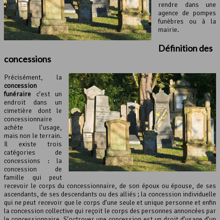
rendre dans une
agence de pompes
funèbres ou à la
mairie.
Définition des
concessions
Précisément, la
concession
funéraire
c’est un
endroit dans un
cimetière dont le
concessionnaire
achète l’usage,
mais non le terrain.
Il existe trois
catégories de
concessions : la
concession de
famille qui peut
recevoir le corps du concessionnaire, de son époux ou épouse, de ses
ascendants, de ses descendants ou des alliés ; la concession individuelle
qui ne peut recevoir que le corps d’une seule et unique personne et enfin
la concession collective qui reçoit le corps des personnes annoncées par
le concessionnaire. S’octroyer une concession est un droit d’usage d’un