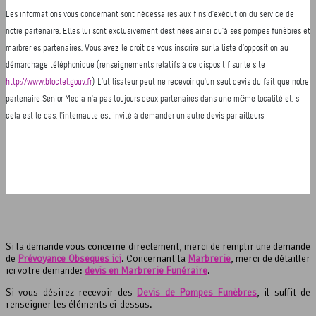
Si la demande vous concerne directement, merci de remplir une demande
de
Prévoyance Obsèques ici
. Concernant la
Marbrerie
, merci de détailler
ici votre demande:
devis en Marbrerie Funéraire
.
Si vous désirez recevoir des
Devis de Pompes Funèbres
, il suffit de
renseigner les éléments ci-dessus.