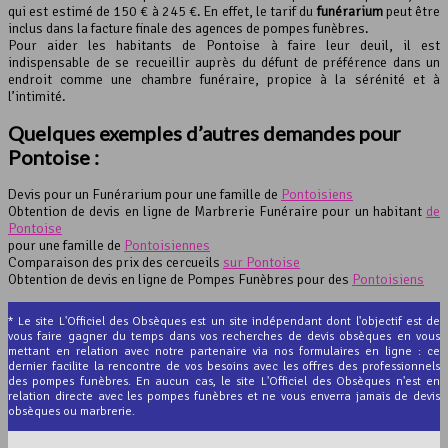
qui est estimé de 150 € à 245 €. En effet, le tarif du
funérarium
peut être
inclus dans la facture finale des agences de pompes funèbres.
Pour aider les habitants de Pontoise à faire leur deuil, il est
indispensable de se recueillir auprès du défunt de préférence dans un
endroit comme une chambre funéraire, propice à la sérénité et à
l’intimité.
Quelques exemples d’autres demandes pour
Pontoise :
Devis pour un Funérarium pour une famille de
Pontoisiens
Obtention de devis en ligne de Marbrerie Funéraire pour un habitant
de
Pontoise
pour une famille de
Pontoisiennes
Comparaison des prix des cercueils
sur Pontoise
Obtention de devis en ligne de Pompes Funèbres pour des
Pontoisiens
* Le site L'Officiel des Obsèques est un site indépendant dont l'objectif est de
vous faire gagner du temps dans vos recherches de devis obsèques en vous
mettant en relation avec notre partenaire via nos formulaires en ligne : ce
dernier facilite la rencontre de vos besoins avec les offres des professionnels
des pompes funèbres. En aucun cas, le site L'Officiel des Obsèques n'est en
relation directe avec les pompes funèbres et ne vous enverra jamais de devis
obsèques ou marbrerie.