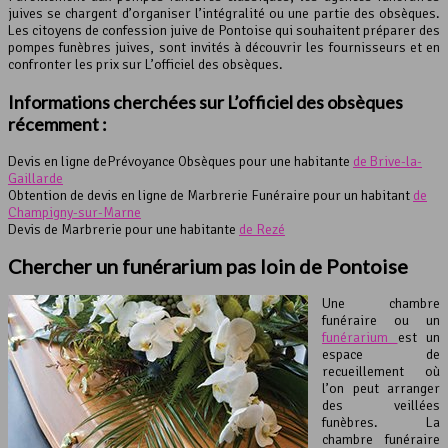
juives se chargent d’organiser l’intégralité ou une partie des obsèques.
Les citoyens de confession juive de Pontoise qui souhaitent préparer des
pompes funèbres juives, sont invités à découvrir les fournisseurs et en
confronter les prix sur L’officiel des obsèques.
Informations cherchées sur L’officiel des obsèques
récemment :
Devis en ligne dePrévoyance Obsèques pour une habitante
de Brive-la-
Gaillarde
Obtention de devis en ligne de Marbrerie Funéraire pour un habitant
de
Champigny-sur-Marne
Devis de Marbrerie pour une habitante
de Rezé
Chercher un funérarium pas loin de Pontoise
Une chambre
funéraire ou un
funérarium
est un
espace de
recueillement où
l’on peut arranger
des veillées
funèbres. La
chambre funéraire