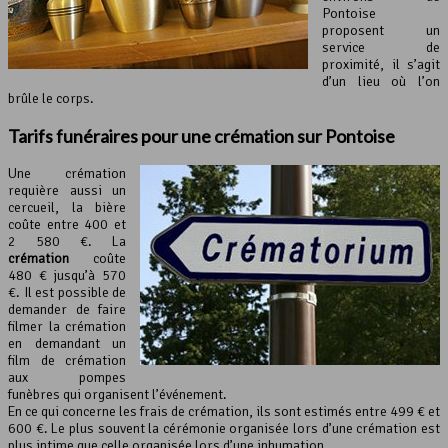
Pontoise
proposent un
service de
proximité, il s’agit
d’un lieu où l’on
brûle le corps.
Tarifs funéraires pour une
crémation
sur Pontoise
Une crémation
requière aussi un
cercueil, la bière
coûte entre 400 et
2 580 €. La
crémation
coûte
480 € jusqu’à 570
€. Il est possible de
demander de faire
filmer la crémation
en demandant un
film de crémation
aux pompes
funèbres qui organisent l’événement.
En ce qui concerne les frais de crémation, ils sont estimés entre 499 € et
600 €. Le plus souvent la cérémonie organisée lors d’une crémation est
plus intime que celle organisée lors d’une inhumation.