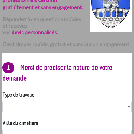
professionnels certifiés
gratuitement et sans engagement.
Répondez à ces questions rapides
et recevez
vos
devis personnalisés
.
C’est simple, rapide, gratuit et sans aucun engagement.