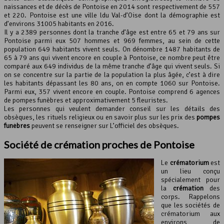
naissances et de décès de Pontoise en 2014 sont respectivement de 557
et 220. Pontoise est une ville ldu Val-d’Oise dont la démographie est
Leaflet
, ©
OpenStreetMap
contributeurs
d’environs 31005 habitants en 2016.
Il y a 2389 personnes dont la tranche d’âge est entre 65 et 79 ans sur
Pontoise parmi eux 507 hommes et 969 femmes, au sein de cette
population 649 habitants vivent seuls. On dénombre 1487 habitants de
65 à 79 ans qui vivent encore en couple à Pontoise, ce nombre peut être
comparé aux 649 individus de la même tranche d’âge qui vivent seuls. Si
on se concentre sur la partie de la population la plus âgée, c’est à dire
les habitants dépassant les 80 ans, on en compte 1060 sur Pontoise.
Parmi eux, 357 vivent encore en couple. Pontoise comprend 6 agences
de pompes funèbres et approximativement 5 fleuristes.
Les personnes qui veulent demander conseil sur les détails des
obsèques, les rituels religieux ou en savoir plus sur les prix des
pompes
funèbres
peuvent se renseigner sur L’officiel des obsèques.
Société de crémation proches de Pontoise
Le
crématorium
est
un lieu conçu
spécialement pour
la
crémation
des
corps. Rappelons
que les sociétés de
crématorium aux
environs de