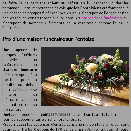
de faire leurs derniers adieux au défunt en lui rendant un dernier
hommage. Il est important de savoir que les Pontoisiens qui font appel à
une agence de pompes funèbres locales pour s’occuper de l’organisation
des obsèques constateront que ce sont les
entreprises funéraires
qui
s’occupent de nombreux éléments de la cérémonie comme louer un
funérarium.
Prix d’une
maison funéraire
sur Pontoise
Une agence de
pompes funèbres
possède un
funérarium
ou
chambre funéraire
qu’elle propose à la
location pour la
famille du défunt
pour qu’elle puisse
honorer sa
mémoire avant son
inhumation ou sa
crémation.
Quelques sociétés de
pompes funèbres
peuvent surtaxer la facture d’une
journée supplémentaire en chambre funéraire.
Prévoir aussi les dépenses d’entrée dans une maison funéraire qui sont
estimés entre 55 € et plus de 170 euros ainsi qu’un forfait pour 3 jours