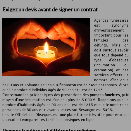
Exigez un devis avant de signer un contrat
Agences funéraires
est synonyme
d’investissement
important pour les
familles des
défunts. Mais on
doit surtout savoir
que tout dépend du
type d’obsèques
(inhumation ou
crémation) et des
services offerts. Le
nombre d’individus
de 80 ans et + vivants seules sur Besançon est de 3496 personnes. Alors
que Le nombre d’individus âgés de 90 ans et + est de 1213.
Concernant les prix basiques des prestations des
pompes funèbres
, prix
moyen d’une inhumation est d’un peu plus de 3 000 €. Rappelons que Le
nombre d’habitants âgés de 90 ans et + est de 1213 et que le nombre de
personnes de 80 ans et + vivants seules sur Besançon est 3496.
Le site Officiel des Obsèques est une plate-forme très utile pour ceux qui
souhaitent comparer les tarifs des obsèques en ligne.
Pompes funèbres et différentes religions