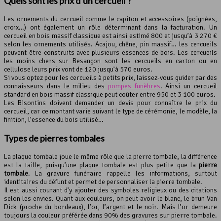
Quels sont les prix d’un cercueil ?
Les ornements du cercueil comme le capiton et accessoires (poignées,
croix…) ont également un rôle déterminant dans la facturation. Un
cercueil en bois massif classique est ainsi estimé 800 et jusqu’à 3 270 €
selon les ornements utilisés. Acajou, chêne, pin massif… les cercueils
peuvent être construits avec plusieurs essences de bois. Les cercueils
les moins chers sur Besançon sont les cercueils en carton ou en
cellulose leurs prix vont de 120 jusqu’à 570 euros.
Si vous optez pour les cercueils à petits prix, laissez-vous guider par des
connaisseurs dans le milieu des
pompes funèbres
. Ainsi un cercueil
standard en bois massif classique peut coûter entre 950 et 3 100 euros.
Les Bisontins doivent demander un devis pour connaître le prix du
cercueil, car ce montant varie suivant le type de cérémonie, le modèle, la
finition, l’essence du bois utilisé…
Types de pierres tombales
La plaque tombale joue le même rôle que la pierre tombale, la différence
est la taille, puisqu’une plaque tombale est plus petite que la
pierre
tombale
. La gravure funéraire rappelle les informations, surtout
identitaires du défunt et permet de personnaliser la pierre tombale.
Il est aussi courant d’y ajouter des symboles religieux ou des citations
selon les envies. Quant aux couleurs, on peut avoir le blanc, le brun Van
Dick (proche du bordeaux), l’or, l’argent et le noir. Mais l’or demeure
toujours la couleur préférée dans 90% des gravures sur pierre tombale.