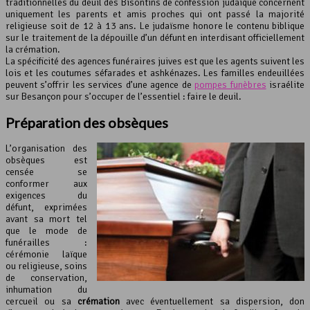
traditionnelles du deuil des Bisontins de confession judaïque concernent
uniquement les parents et amis proches qui ont passé la majorité
religieuse soit de 12 à 13 ans. Le judaïsme honore le contenu biblique
sur le traitement de la dépouille d’un défunt en interdisant officiellement
la crémation.
La spécificité des agences funéraires juives est que les agents suivent les
lois et les coutumes séfarades et ashkénazes. Les familles endeuillées
peuvent s’offrir les services d’une agence de
pompes funèbres
israélite
sur Besançon pour s’occuper de l’essentiel : faire le deuil.
Préparation des obsèques
L’organisation des
obsèques est
censée se
conformer aux
exigences du
défunt, exprimées
avant sa mort tel
que le mode de
funérailles :
cérémonie laïque
ou religieuse, soins
de conservation,
inhumation du
cercueil ou sa
crémation
avec éventuellement sa dispersion, don