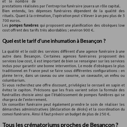
et le nombre de
prestations réalisées par l’entreprise funéraire jouera un rôle capital.
Bien entendu, les dépenses funéraires dépendent de la qualité des
rituels. Quant à la crémation, l’opération peut s’élever à un peu plus de 3
700 euros.
Les
pompes funèbres
qui proposent une planification des obsèques low
cost offrent des tarifs très abordables ; environ 900 €.
Quel est le
tarif d’une inhumation
à Besançon ?
La qualité et le coût des services diffèrent d’une agence funéraire à une
autre dans Besançon. Certaines agences funéraires proposent des
services low cost, il est important de bien se renseigner sur les services
inclus pour garantir une bonne intervention. Le mode d’obsèques le plus
traditionnel en France peut se faire sous différentes configurations : en
pleine terre, dans un caveau ou une cavurne, un caveautin, un enfeu ou
columbarium.
Si vous recherchez une offre discount, privilégiez le cercueil en sapin et
évitez le capiton. Précisons que les frais varient selon la formule des
funérailles choisie ainsi que l’établissement de pompes funèbres qui se
chargera de l’enterrement.
Un conseiller funéraire peut également prendre le soin de réaliser les
démarches administratives (déclaration de décès) et la coordination du
convoi funéraire. Ainsi il faut prévoir un budget de plus de 250 €.
Tous les crématoriums proches de Besançon ?