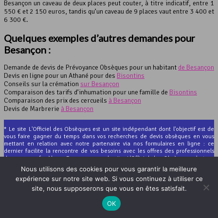
Besançon un caveau de deux places peut couter, à titre indicatif, entre 1
550 € et 2 150 euros, tandis qu’un caveau de 9 places vaut entre 3 400 et
6 300 €.
Quelques exemples d’autres demandes pour
Besançon :
Demande de devis de Prévoyance Obsèques pour un habitant
de Besançon
Devis en ligne pour un Athané pour des
Bisontins
Conseils sur la crémation
sur Besançon
Comparaison des tarifs d’inhumation pour une famille de
Bisontins
Comparaison des prix des cercueils
à Besançon
Devis de Marbrerie
à Besançon
* Le site L'Officiel des Obsèques est un site indépendant dont l'objectif est de
vous faire gagner du temps dans vos recherches de devis obsèques en vous
mettant en relation avec notre partenaire via nos formulaires en ligne : ce
dernier facilite la rencontre de vos besoins avec les offres des professionnels
des pompes funèbres. En aucun cas, le site L'Officiel des Obsèques n'est en
relation directe avec les pompes funèbres et ne vous enverra jamais de devis
Nous utilisons des cookies pour vous garantir la meilleure
obsèques ou marbrerie.
expérience sur notre site web. Si vous continuez à utiliser ce
site, nous supposerons que vous en êtes satisfait.
OK