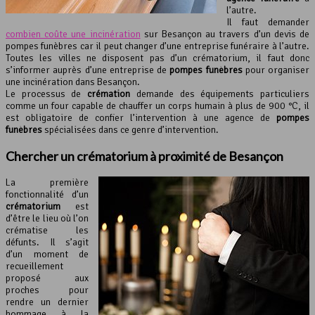
l’autre.
Il faut demander
combien coûte une incinération
sur Besançon au travers d’un devis de
pompes funèbres car il peut changer d’une entreprise funéraire à l’autre.
Toutes les villes ne disposent pas d’un crématorium, il faut donc
s’informer auprès d’une entreprise de
pompes funèbres
pour organiser
une incinération dans Besançon.
Le processus de
crémation
demande des équipements particuliers
comme un four capable de chauffer un corps humain à plus de 900 °C, il
est obligatoire de confier l’intervention à une agence de
pompes
funèbres
spécialisées dans ce genre d’intervention.
Chercher un
crématorium
à proximité de Besançon
La première
fonctionnalité d’un
crématorium
est
d’être le lieu où l’on
crématise les
défunts. Il s’agit
d’un moment de
recueillement
proposé aux
proches pour
rendre un dernier
hommage à la