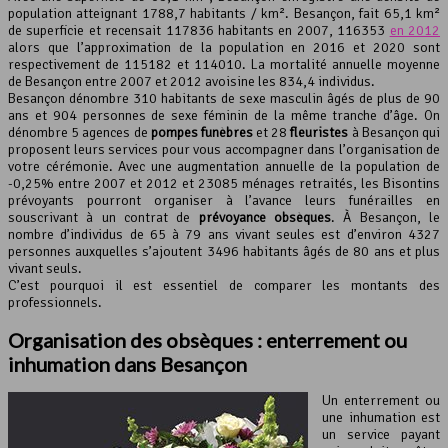
population atteignant 1788,7 habitants / km². Besançon, fait 65,1 km²
de superficie et recensait 117836 habitants en 2007, 116353
en 2012
Leaflet
, ©
OpenStreetMap
contributeurs
alors que l’approximation de la population en 2016 et 2020 sont
respectivement de 115182 et 114010. La mortalité annuelle moyenne
de Besançon entre 2007 et 2012 avoisine les 834,4 individus.
Besançon dénombre 310 habitants de sexe masculin âgés de plus de 90
ans et 904 personnes de sexe féminin de la même tranche d’âge. On
dénombre 5 agences de
pompes funèbres
et 28
fleuristes
à Besançon qui
proposent leurs services pour vous accompagner dans l’organisation de
votre cérémonie. Avec une augmentation annuelle de la population de
-0,25% entre 2007 et 2012 et 23085 ménages retraités, les Bisontins
prévoyants pourront organiser à l’avance leurs funérailles en
souscrivant à un contrat de
prévoyance obsèques
. À Besançon, le
nombre d’individus de 65 à 79 ans vivant seules est d’environ 4327
personnes auxquelles s’ajoutent 3496 habitants âgés de 80 ans et plus
vivant seuls.
C’est pourquoi il est essentiel de comparer les montants des
professionnels.
Organisation des obsèques : enterrement ou
inhumation dans Besançon
Un enterrement ou
une inhumation est
un service payant