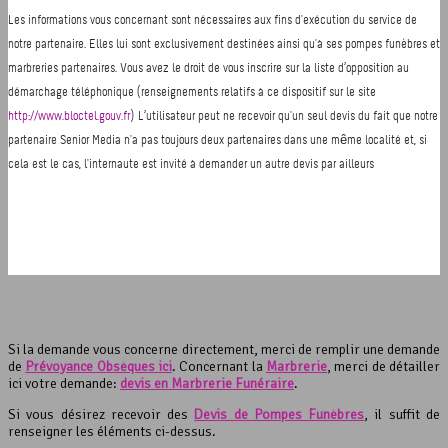
Si la demande vous concerne directement, merci de remplir une demande
de
Prévoyance Obsèques ici
. Concernant la
Marbrerie
, merci de détailler
ici votre demande:
devis en Marbrerie Funéraire
.
Si vous désirez recevoir des
Devis de Pompes Funèbres
, il suffit de
renseigner les éléments ci-dessus.