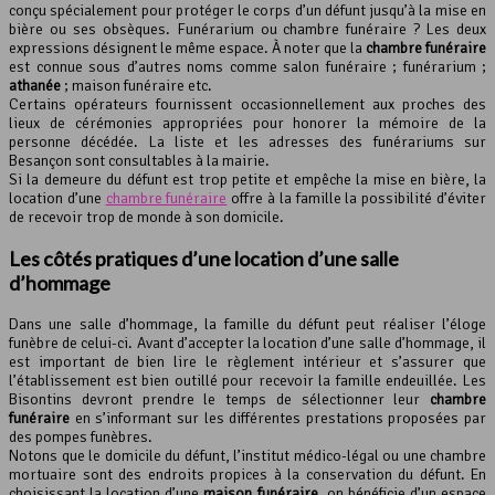
conçu spécialement pour protéger le corps d’un défunt jusqu’à la mise en
bière ou ses obsèques. Funérarium ou chambre funéraire ? Les deux
expressions désignent le même espace. À noter que la
chambre funéraire
est connue sous d’autres noms comme salon funéraire ; funérarium ;
athanée
; maison funéraire etc.
Certains opérateurs fournissent occasionnellement aux proches des
lieux de cérémonies appropriées pour honorer la mémoire de la
personne décédée. La liste et les adresses des funérariums sur
Besançon sont consultables à la mairie.
Si la demeure du défunt est trop petite et empêche la mise en bière, la
location d’une
chambre funéraire
offre à la famille la possibilité d’éviter
de recevoir trop de monde à son domicile.
Les côtés pratiques d’une location d’une
salle
d’hommage
Dans une salle d’hommage, la famille du défunt peut réaliser l’éloge
funèbre de celui-ci. Avant d’accepter la location d’une salle d’hommage, il
est important de bien lire le règlement intérieur et s’assurer que
l’établissement est bien outillé pour recevoir la famille endeuillée. Les
Bisontins devront prendre le temps de sélectionner leur
chambre
funéraire
en s’informant sur les différentes prestations proposées par
des pompes funèbres.
Notons que le domicile du défunt, l’institut médico-légal ou une chambre
mortuaire sont des endroits propices à la conservation du défunt. En
choisissant la location d’une
maison funéraire
, on bénéficie d’un espace