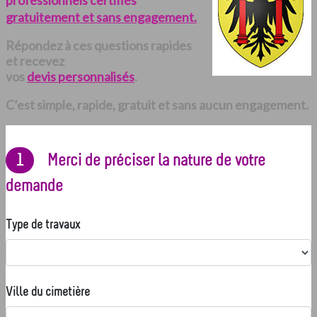
professionnels certifiés
gratuitement et sans engagement.
Répondez à ces questions rapides
et recevez
vos
devis personnalisés
.
C’est simple, rapide, gratuit et sans aucun engagement.