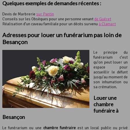
Quelques exemples de demandes récentes :
Devis de Marbrerie
sur Pantin
Conseils sur les Obsèques pour une personne venant
de Guéret
Réalisation d’un caveau familiale pour un décès survenu
à Clamart
Adresses pour louer un funérarium pas loin de
Besançon
Le principe du
funérarium c’est
qu’on peut louer un
espace pour
accueillir le défunt
jusqu’au moment de
son inhumation ou
sa crémation.
Louer une
chambre
funéraire
à
Besançon
Le funérarium ou une
chambre funéraire
est un local public ou privé