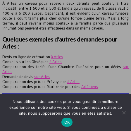
À Arles un caveau pour recevoir deux défunts peut couter, à titre
indicatif, entre 1 500 et 2 500 €, tandis qu’un caveau de 9 places vaut 3
400 € à 6 200 euros. Cependant, il est évident qu’un caveau funèbre
coûte à court terme plus cher qu’une tombe pleine terre. Mais à long
terme, il peut revenir moins couteux à la famille parce que plusieurs
inhumations peuvent être effectuées dans un même caveau.
Quelques exemples d’autres demandes pour
Arles :
Devis en ligne de crémation
à Arles
Conseils sur les Obsèques
à Arles
Comparaison des tarifs d’une Chambre Funéraire pour un décès
sur
Arles
Demande de devis
sur Arles
Comparaison des prix de Prévoyance
à Arles
Comparaison des prix de Marbrerie pour des
Arlésiens
* Le site L'Officiel des Obsèques est un site indépendant dont l'objectif est de
Nous utilisons des cookies pour vous garantir la meilleure
vous faire gagner du temps dans vos recherches de devis obsèques en vous
expérience sur notre site web. Si vous continuez à utiliser ce
mettant en relation avec notre partenaire via nos formulaires en ligne : ce
dernier facilite la rencontre de vos besoins avec les offres des professionnels
site, nous supposerons que vous en êtes satisfait.
des pompes funèbres. En aucun cas, le site L'Officiel des Obsèques n'est en
relation directe avec les pompes funèbres et ne vous enverra jamais de devis
OK
obsèques ou marbrerie.