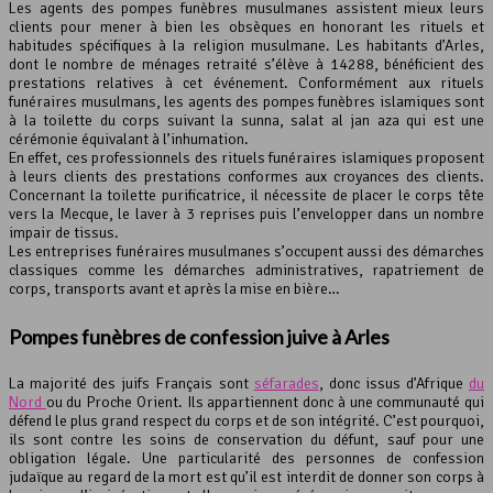
Les agents des pompes funèbres musulmanes assistent mieux leurs
clients pour mener à bien les obsèques en honorant les rituels et
habitudes spécifiques à la religion musulmane. Les habitants d’Arles,
dont le nombre de ménages retraité s’élève à 14288, bénéficient des
prestations relatives à cet événement. Conformément aux rituels
funéraires musulmans, les agents des pompes funèbres islamiques sont
à la toilette du corps suivant la sunna, salat al jan aza qui est une
cérémonie équivalant à l’inhumation.
En effet, ces professionnels des rituels funéraires islamiques proposent
à leurs clients des prestations conformes aux croyances des clients.
Concernant la toilette purificatrice, il nécessite de placer le corps tête
vers la Mecque, le laver à 3 reprises puis l’envelopper dans un nombre
impair de tissus.
Les entreprises funéraires musulmanes s’occupent aussi des démarches
classiques comme les démarches administratives, rapatriement de
corps, transports avant et après la mise en bière…
Pompes funèbres de confession juive à Arles
La majorité des juifs Français sont
séfarades
, donc issus d’Afrique
du
Nord
ou du Proche Orient. Ils appartiennent donc à une communauté qui
défend le plus grand respect du corps et de son intégrité. C’est pourquoi,
ils sont contre les soins de conservation du défunt, sauf pour une
obligation légale. Une particularité des personnes de confession
judaïque au regard de la mort est qu’il est interdit de donner son corps à