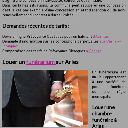
s’agir d’une concession individuelle, collective ou familiale.
Dans certaines situations, la commune peut récupérer une concession
c’est le cas par exemple d’une concession en état d’abandon ou de non-
renouvellement du contrat à durée limitée.
Demandes récentes de tarifs :
Devis en ligne Prévoyance Obsèques pour un habitant
d’Aurillac
Demande d’information sur les concessions perpétuelles
sur Carhaix-
Plouguer
Comparaison des tarifs de Prévoyance Obsèques
à Cahors
Louer un
funérarium
sur Arles
Un funérarium est
un lieu appartenant
à une société de
pompes funèbres
ou une régie
municipale.
Louer une
chambre
funéraire
à
Arles