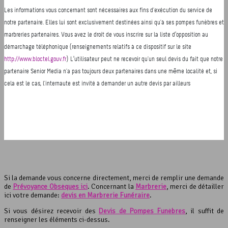
Si la demande vous concerne directement, merci de remplir une demande
de
Prévoyance Obsèques ici
. Concernant la
Marbrerie
, merci de détailler
ici votre demande:
devis en Marbrerie Funéraire
.
Si vous désirez recevoir des
Devis de Pompes Funèbres
, il suffit de
renseigner les éléments ci-dessus.