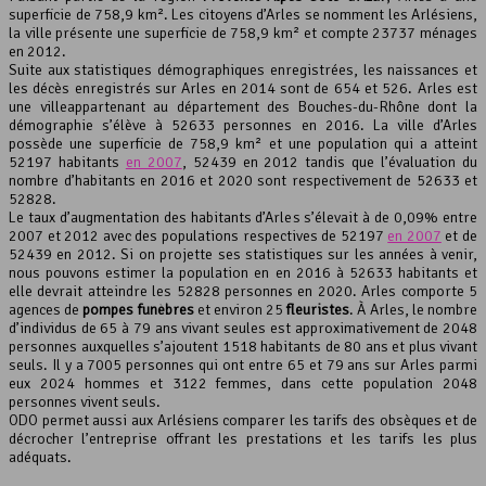
superficie de 758,9 km². Les citoyens d’Arles se nomment les Arlésiens,
la ville présente une superficie de 758,9 km² et compte 23737 ménages
Leaflet
, ©
OpenStreetMap
contributeurs
en 2012.
Suite aux statistiques démographiques enregistrées, les naissances et
les décès enregistrés sur Arles en 2014 sont de 654 et 526. Arles est
une villeappartenant au département des Bouches-du-Rhône dont la
démographie s’élève à 52633 personnes en 2016. La ville d’Arles
possède une superficie de 758,9 km² et une population qui a atteint
52197 habitants
en 2007
, 52439 en 2012 tandis que l’évaluation du
nombre d’habitants en 2016 et 2020 sont respectivement de 52633 et
52828.
Le taux d’augmentation des habitants d’Arles s’élevait à de 0,09% entre
2007 et 2012 avec des populations respectives de 52197
en 2007
et de
52439 en 2012. Si on projette ses statistiques sur les années à venir,
nous pouvons estimer la population en en 2016 à 52633 habitants et
elle devrait atteindre les 52828 personnes en 2020. Arles comporte 5
agences de
pompes funèbres
et environ 25
fleuristes
. À Arles, le nombre
d’individus de 65 à 79 ans vivant seules est approximativement de 2048
personnes auxquelles s’ajoutent 1518 habitants de 80 ans et plus vivant
seuls. Il y a 7005 personnes qui ont entre 65 et 79 ans sur Arles parmi
eux 2024 hommes et 3122 femmes, dans cette population 2048
personnes vivent seuls.
ODO permet aussi aux Arlésiens comparer les tarifs des obsèques et de
décrocher l’entreprise offrant les prestations et les tarifs les plus
adéquats.