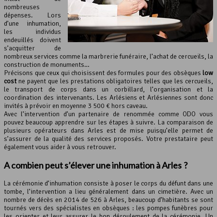
nombreuses
dépenses. Lors
d’une inhumation,
les individus
endeuillés doivent
s’acquitter de
nombreux services comme la marbrerie funéraire, l’achat de cercueils, la
construction de monuments…
Précisons que ceux qui choisissent des formules pour des obsèques
low
cost
ne payent que les prestations obligatoires telles que les cercueils,
le transport de corps dans un corbillard, l’organisation et la
coordination des intervenants. Les Arlésiens et Arlésiennes sont donc
invités à prévoir en moyenne 3 500 € hors caveau.
Avec l’intervention d’un partenaire de renommée comme ODO vous
pouvez beaucoup apprendre sur les étapes à suivre. La comparaison de
plusieurs opérateurs dans Arles est de mise puisqu’elle permet de
s’assurer de la qualité des services proposés. Votre prestataire peut
également vous aider à vous retrouver.
A combien peut s’élever une inhumation à Arles ?
La cérémonie d’inhumation consiste à poser le corps du défunt dans une
tombe, l’intervention a lieu généralement dans un cimetière. Avec un
nombre de décès en 2014 de 526 à Arles, beaucoup d’habitants se sont
tournés vers des spécialistes en obsèques : les pompes funèbres pour
les orienter et leur assurer le bon déroulement de la cérémonie. Un