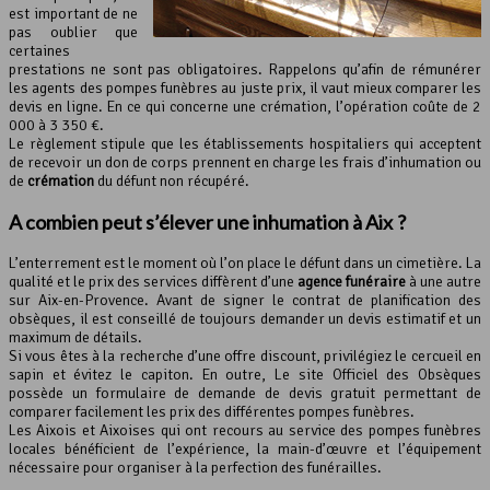
est important de ne
pas oublier que
certaines
prestations ne sont pas obligatoires. Rappelons qu’afin de rémunérer
les agents des pompes funèbres au juste prix, il vaut mieux comparer les
devis en ligne. En ce qui concerne une crémation, l’opération coûte de 2
000 à 3 350 €.
Le règlement stipule que les établissements hospitaliers qui acceptent
de recevoir un don de corps prennent en charge les frais d’inhumation ou
de
crémation
du défunt non récupéré.
A combien peut s’élever une inhumation à Aix ?
L’enterrement est le moment où l’on place le défunt dans un cimetière. La
qualité et le prix des services diffèrent d’une
agence funéraire
à une autre
sur Aix-en-Provence. Avant de signer le contrat de planification des
obsèques, il est conseillé de toujours demander un devis estimatif et un
maximum de détails.
Si vous êtes à la recherche d’une offre discount, privilégiez le cercueil en
sapin et évitez le capiton. En outre, Le site Officiel des Obsèques
possède un formulaire de demande de devis gratuit permettant de
comparer facilement les prix des différentes pompes funèbres.
Les Aixois et Aixoises qui ont recours au service des pompes funèbres
locales bénéficient de l’expérience, la main-d’œuvre et l’équipement
nécessaire pour organiser à la perfection des funérailles.