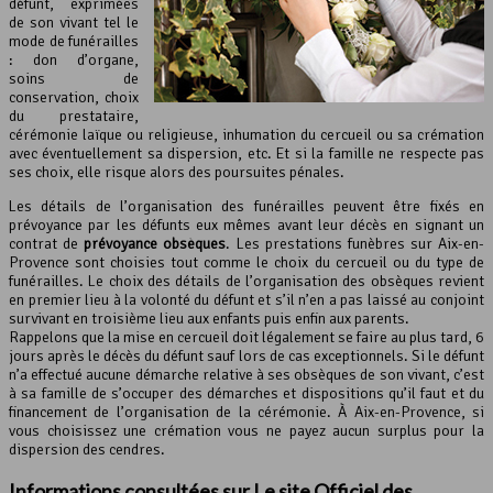
défunt, exprimées
de son vivant tel le
mode de funérailles
: don d’organe,
soins de
conservation, choix
du prestataire,
cérémonie laïque ou religieuse, inhumation du cercueil ou sa crémation
avec éventuellement sa dispersion, etc. Et si la famille ne respecte pas
ses choix, elle risque alors des poursuites pénales.
Les détails de l’organisation des funérailles peuvent être fixés en
prévoyance par les défunts eux mêmes avant leur décès en signant un
contrat de
prévoyance obsèques
. Les prestations funèbres sur Aix-en-
Provence sont choisies tout comme le choix du cercueil ou du type de
funérailles. Le choix des détails de l’organisation des obsèques revient
en premier lieu à la volonté du défunt et s’il n’en a pas laissé au conjoint
survivant en troisième lieu aux enfants puis enfin aux parents.
Rappelons que la mise en cercueil doit légalement se faire au plus tard, 6
jours après le décès du défunt sauf lors de cas exceptionnels. Si le défunt
n’a effectué aucune démarche relative à ses obsèques de son vivant, c’est
à sa famille de s’occuper des démarches et dispositions qu’il faut et du
financement de l’organisation de la cérémonie. À Aix-en-Provence, si
vous choisissez une crémation vous ne payez aucun surplus pour la
dispersion des cendres.
Informations consultées sur Le site Officiel des