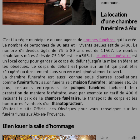
commune.
La location
d’une
chambre
funéraire
à Aix
C’est la régie municipale ou une agence de
pompes funèbres
qui la crée.
Le nombre de personnes de 80 ans et + vivants seules est de 3406. Le
nombre d’individus âgés de 75 à 89 ans est de 11467. Le nombre
d’habitants mâles âgés de 75 à 89 est de 4365. La
chambre funéraire
est
un local conçu pour garder le corps du défunt jusqu’à la mise en bière et
les obsèques. Le corps du défunt est posé sur un lit qui peut être
réfrigéré ou directement dans son cercueil généralement ouvert.
La chambre funéraire est aussi connue sous d’autres appellations
comme
funérarium
; salon funéraire ;
maison funéraire
; athanée etc. De
plus, certaines entreprises de
pompes funèbres
facturent leur
prestation de manière forfaitaire, avec par exemple un tarif de 400 €
incluant le prix de la
chambre funéraire
, le transport du corps et les
honoraires éventuels d’un
thanatopracteur
.
Visitez Le site Officiel des Obsèques pour vous renseigner sur les
funérariums sur Aix-en-Provence.
Bien louer la
salle d’hommage
Une salle