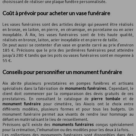
choisissant de réaliser une plaque funèbre personnalisée.
Coût à prévoir pour acheter un vase funéraire
Les vases funéraires sont des articles design qui peuvent être réalisés
en bronze, en laiton, en pierre, en céramique, en porcelaine ou en acier
inoxydable. À Aix, les vases funéraires sont de très haute qualité,
réalisés en bronze, laiton, acier inoxydable et en pierre de taille.
On peut aussi se contenter d’un vase en granite carré au prix d’environ
185 €. Précisons que le prix des jardinières funéraires peut atteindre
jusqu’à 280 € tandis que les pots ou vases funéraires sont en moyenne à
55 €.
Conseils pour personnifier un monument funéraire
Aix abrite plusieurs prestataires en pompes funèbres et artisans
spécialisés dans la fabrication de
monuments funéraires
. Cependant, le
client doit commencer par la comparaison des devis gratuits de ces
prestataires. En consultant le catalogue de
pierre tombale
et de
monument funéraire
pour cimetière, les Aixois ont le choix entre
différents modèles, plusieurs formes et pour tous les budgets. Un
monument funéraire permet aux vivants de rendre leur hommage au
défunt en matérialisant le lieu de recueillement.
Précisons qu’il existe des
monuments funéraires
conçus spécialement
pour la crémation, l’inhumation ou des modèles pour les deux à la fois.
Les collections des monuments funéraires sont disponibles dans des