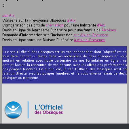
:
sur Aix
Conseils sur la Prévoyance Obsèques
à Aix
Comparaison des prix de
crémation
pour une habitante
d’Aix
Devis en ligne de Marbrerie Funéraire pour une famille de
Aixoises
Demande d’information sur l’incinération
sur Aix-en-Provence
Devis en ligne pour une Maison Funéraire
à Aix-en-Provence
* Le site L'Officiel des Obsèques est un site indépendant dont l'objectif est de
vous faire gagner du temps dans vos recherches de devis obsèques en vous
mettant en relation avec notre partenaire via nos formulaires en ligne : ce
dernier facilite la rencontre de vos besoins avec les offres des professionnels
des pompes funèbres. En aucun cas, le site L'Officiel des Obsèques n'est en
relation directe avec les pompes funèbres et ne vous enverra jamais de devis
obsèques ou marbrerie.
© 2012-2026 L’Officiel des Obsèques