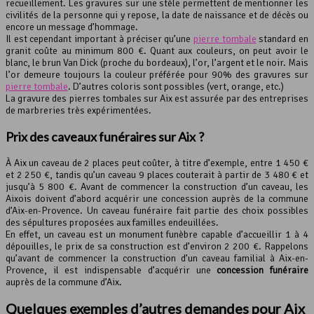
recueillement. Les gravures sur une stèle permettent de mentionner les
civilités de la personne qui y repose, la date de naissance et de décès ou
encore un message d’hommage.
Il est cependant important à préciser qu’une
pierre tombale
standard en
granit coûte au minimum 800 €. Quant aux couleurs, on peut avoir le
blanc, le brun Van Dick (proche du bordeaux), l’or, l’argent et le noir. Mais
l’or demeure toujours la couleur préférée pour 90% des gravures sur
pierre tombale
. D’autres coloris sont possibles (vert, orange, etc.)
La gravure des pierres tombales sur Aix est assurée par des entreprises
de marbreries très expérimentées.
Prix des caveaux funéraires sur Aix ?
À Aix un caveau de 2 places peut coûter, à titre d’exemple, entre 1 450 €
et 2 250 €, tandis qu’un caveau 9 places couterait à partir de 3 480 € et
jusqu’à 5 800 €. Avant de commencer la construction d’un caveau, les
Aixois doivent d’abord acquérir une concession auprès de la commune
d’Aix-en-Provence. Un caveau funéraire fait partie des choix possibles
des sépultures proposées aux familles endeuillées.
En effet, un caveau est un monument funèbre capable d’accueillir 1 à 4
dépouilles, le prix de sa construction est d’environ 2 200 €. Rappelons
qu’avant de commencer la construction d’un caveau familial à Aix-en-
Provence, il est indispensable d’acquérir une
concession funéraire
auprès de la commune d’Aix.
Quelques exemples d’autres demandes pour Aix