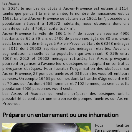
les Aixois.
En 2014, le nombre de décès à Aix-en-Provence est estimé à 1114,
tandis que pendant la même année, le nombre de naissances est de
1592. La ville d’Aix-en-Provence se déploie sur 186,1 km², possède une
Leaflet
, ©
OpenStreetMap
contributeurs
population s’élevant à 139372 habitants, nous obtenons donc une
densité qui atteint 758,5 habitants / km².
Aix-en-Provence la ville de 186,1 km² de superficie recense 4906
habitants de 65 à 79 ans et 3406 de personnes âgés de 80 ans vivant
seul. Le nombre de ménages à Aix-en-Provence était de 68348 ménages
en 2012 dont 29602 représentent des ménages retraités. Avec une
augmentation annuelle de la population qui avoisinait -0,31% entre
2007 et 2012 et 29602 ménages retraités, les Aixois prévoyants
pourront organiser à l’avance leurs obsèques en adoptant un contrat de
prévoyance obsèques. Pour faciliter l’organisation des obsèques sur
Aix-en-Provence, 27 pompes funèbres et 33 fleuristes vous offrent leurs
services. On compte 16465 personnes dont la tranche d’âge est entre 65
et 79 ans sur Aix dont 4365 hommes et 7102 femmes, au sein de cette
population 4906 personnes vivent seuls.
Les Aixois et Aixoises qui veulent préparer des obsèques ont la
possibilité de contacter une entreprise de pompes funèbres sur Aix-en-
Provence.
Préparer
un enterrement
ou une inhumation
Pour faciliter
l’arrangement de