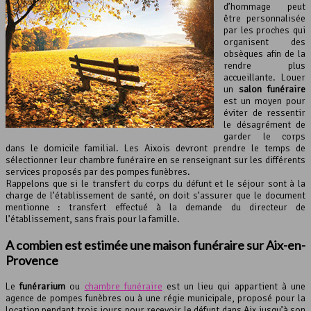
d’hommage peut
être personnalisée
par les proches qui
organisent des
obsèques afin de la
rendre plus
accueillante. Louer
un
salon funéraire
est un moyen pour
éviter de ressentir
le désagrément de
garder le corps
dans le domicile familial. Les Aixois devront prendre le temps de
sélectionner leur chambre funéraire en se renseignant sur les différents
services proposés par des pompes funèbres.
Rappelons que si le transfert du corps du défunt et le séjour sont à la
charge de l’établissement de santé, on doit s’assurer que le document
mentionne : transfert effectué à la demande du directeur de
l’établissement, sans frais pour la famille.
A combien est estimée une
maison funéraire
sur Aix-en-
Provence
Le
funérarium
ou
chambre funéraire
est un lieu qui appartient à une
agence de pompes funèbres ou à une régie municipale, proposé pour la
location pendant trois jours pour recevoir le défunt dans Aix jusqu’à son