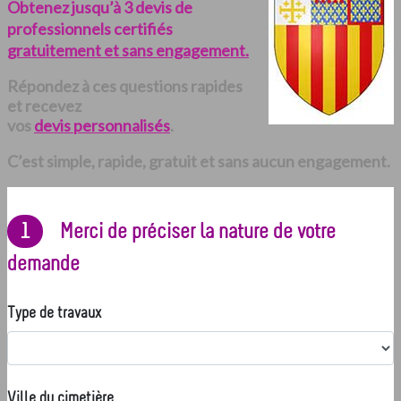
Obtenez jusqu’à 3 devis de
professionnels certifiés
gratuitement et sans engagement.
Répondez à ces questions rapides
et recevez
vos
devis personnalisés
.
C’est simple, rapide, gratuit et sans aucun engagement.