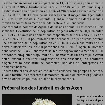
La ville d’Agen possède une superficie de 11,5 km² et une population qui
a atteint 33863 habitants en 2007, 33730 en 2012 tandis que
Leaflet
, ©
OpenStreetMap
contributeurs
l’estimation de la population en 2016 et 2020 sont respectivement de
33624 et 33518. Le taux de naissances annuel moyen sur Agen entre
2007 et 2012 est de 457 enfants. Quant au nombre de décès annuels
moyen au cours de la même période, s’élève à 390 individus.
Concernant le nombre de Agenais de 90 ans et plus, il est estimé à 520
individus. L’évolution de la population d’Agen a atteint de -0,08% entre
2007 et 2012 avec des populations respectives de 33863 en 2007 et de
33730 en 2012. En poursuivant cette tendance, nous pouvons obtenir
une estimation de la population en en 2016 à 33624 habitants et elle
devrait atteindre les 33518 personnes en 2020. À Agen, le nombre
d’individus de 65 à 79 ans vivant seules est approximativement de 1650
personnes auxquelles s’ajoutent 1169 habitants de 80 ans et plus vivant
seuls. Visant à faciliter l’organisation des obsèques, les habitants
d’Agen ont la possibilité de contacter l’une des 11 entreprises de
pompes funèbres.
Le site Officiel des Obsèques est un site consacré aux pompes funèbres.
il vous facilite les différentes démarches en vous orientant et plusieurs
devis d’obsèques pour vous aider à faire votre choix.
Préparation des funérailles dans Agen
La préparation des
obsèques n’est pas
une mince affaire.