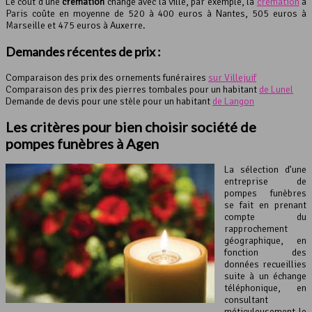
Le coût d’une
crémation
change avec la ville, par exemple, la
crémation
à
Paris coûte en moyenne de 520 à 400 euros à Nantes, 505 euros à
Marseille et 475 euros à Auxerre.
Demandes récentes de prix :
Comparaison des prix des ornements funéraires
sur Villejuif
Comparaison des prix des pierres tombales pour un habitant
de Lunel
Demande de devis pour une stèle pour un habitant
de Langon
Les critères pour bien choisir société de
pompes funèbres à Agen
La sélection d’une
entreprise de
pompes funèbres
se fait en prenant
compte du
rapprochement
géographique, en
fonction des
données recueillies
suite à un échange
téléphonique, en
consultant
méticuleusement le