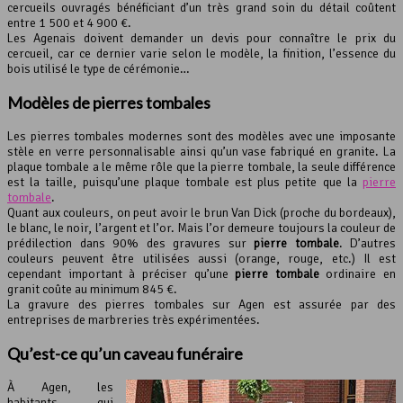
cercueils ouvragés bénéficiant d’un très grand soin du détail coûtent
entre 1 500 et 4 900 €.
Les Agenais doivent demander un devis pour connaître le prix du
cercueil, car ce dernier varie selon le modèle, la finition, l’essence du
bois utilisé le type de cérémonie…
Modèles de pierres tombales
Les pierres tombales modernes sont des modèles avec une imposante
stèle en verre personnalisable ainsi qu’un vase fabriqué en granite. La
plaque tombale a le même rôle que la pierre tombale, la seule différence
est la taille, puisqu’une plaque tombale est plus petite que la
pierre
tombale
.
Quant aux couleurs, on peut avoir le brun Van Dick (proche du bordeaux),
le blanc, le noir, l’argent et l’or. Mais l’or demeure toujours la couleur de
prédilection dans 90% des gravures sur
pierre tombale
. D’autres
couleurs peuvent être utilisées aussi (orange, rouge, etc.) Il est
cependant important à préciser qu’une
pierre tombale
ordinaire en
granit coûte au minimum 845 €.
La gravure des pierres tombales sur Agen est assurée par des
entreprises de marbreries très expérimentées.
Qu’est-ce qu’un caveau funéraire
À Agen, les
habitants qui