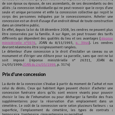
de son époux ou épouse, de ses ascendants, de ses descendants ou des
alliés ; la concession individuelle qui ne peut recevoir que le corps d’une
seule et unique personne et enfin la concession collective qui reçoit le
corps des personnes indiquées par le concessionnaire. Acheter une
concession est un droit d’usage d’un endroit dénué de toute construction
dans un cimetière public.
En effet, depuis la loi du 18 décembre 2008, les cendres ne peuvent plus
être conservées par la famille. A sur Agen, on peut trouver des tarifs
différents qui dépendent des qualités du lieu et ses avantages (
réponse
ministérielle n°5976
, JOAN du 8/11/1993,
p. 3944
). Les cendres
devront néanmoins être soigneusement rangées.
Le détenteur d’une concession a le droit d’installer un caveau ou un
monument et d’ériger une clôture pour sa parcelle, sans que ceci ne lui
soit imposé (réponse ministérielle n° 26311, JOAN du
24/05/1999:
JOAN du 24/05/1999
, p. 3174)
Prix d’une concession
La durée de la concession s’évalue à partir du moment de l’achat et non
celui du décès. Ceux qui habitent Agen peuvent choisir d’acheter une
concession funéraire alors qu’ils sont encore vivants pour pouvoir
choisir le lieu de l’inhumation ou pour décharger la famille des frais
supplémentaires pour la réservation d’un emplacement dans un
cimetière. Le coût de la concession varie selon plusieurs facteurs : sa
superficie, l’emplacement du cimetière, les types de contrats :
temporaire, trentenaire, cinquantenaire ou perpétuel.