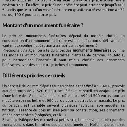
Précisons que le prix d’achat d’un
vase funéraire
à prix discount est à
environ 13 €. En effet, le prix d’une jardinière peut atteindre jusqu’à 600
€ tandis que le prix d’un vase funéraire en granite carré est estimé à 172
euros, 190 € pour un porte-pot.
Montant d’un
monument funéraire
?
Le prix de
monuments funéraires
dépend du modèle choisi. La
construction d’un monument funéraire est une opération si délicate qu’il
vaut mieux confier l’opération à un fabricant expérimenté.
Précisons qu’à Agen on a le du choix des
monuments funéraires
comme
les modèles et monuments funéraires d’entrée de gamme. Toutefois,
pour harmoniser l’endroit il vaut mieux choisir des ornements
funéraires avec des couleurs proches du monument.
Différents prix des cercueils
Un cercueil de 22 mm d’épaisseur en chêne est estimé à 1 640 €, prévoir
aux alentours de 2 520 € pour acquérir un cercueil en acajou. Le prix
d’une bière de 18 mm d’épaisseur coûte entre 499 et 590 euros pour un
modèle en pin ou hêtre et 990 euros pour d’autres bois massifs. Le prix
du cercueil est variable suivant plusieurs facteurs: son modèle, sa
finition, l’essence du bois utilisée pour sa construction, ses ornements
et ses accessoires (poignées, croix…).
Si vous privilégiez les cercueils à petits prix, laissez-vous guider par des
connaisseurs dans le milieu des pompes funèbres. Notons que certains