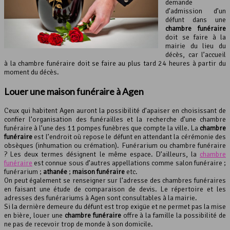
demande
d’admission d’un
défunt dans une
chambre funéraire
doit se faire à la
mairie du lieu du
décès, car l’accueil
à la chambre funéraire doit se faire au plus tard 24 heures à partir du
moment du décès.
Louer une maison funéraire à Agen
Ceux qui habitent Agen auront la possibilité d’apaiser en choisissant de
confier l’organisation des funérailles et la recherche d’une chambre
funéraire à l’une des 11 pompes funèbres que compte la ville. La
chambre
funéraire
est l’endroit où repose le défunt en attendant la cérémonie des
obsèques (inhumation ou crémation). Funérarium ou chambre funéraire
? Les deux termes désignent le même espace. D’ailleurs, la
chambre
funéraire
est connue sous d’autres appellations comme salon funéraire ;
funérarium ;
athanée
;
maison funéraire
etc.
On peut également se renseigner sur l’adresse des chambres funéraires
en faisant une étude de comparaison de devis. Le répertoire et les
adresses des funérariums à Agen sont consultables à la mairie.
Si la dernière demeure du défunt est trop exigüe et ne permet pas la mise
en bière, louer une
chambre funéraire
offre à la famille la possibilité de
ne pas de recevoir trop de monde à son domicile.