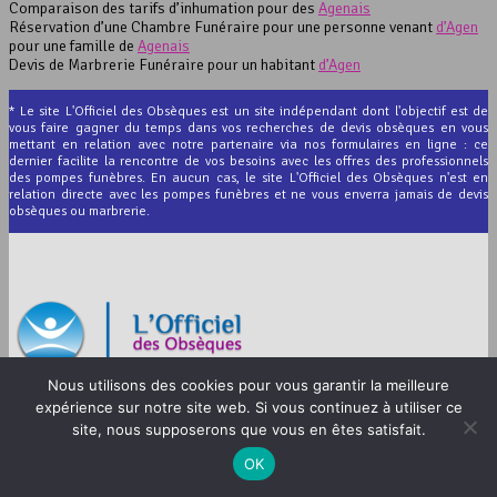
Comparaison des tarifs d’inhumation pour des
Agenais
Réservation d’une Chambre Funéraire pour une personne venant
d’Agen
pour une famille de
Agenais
Devis de Marbrerie Funéraire pour un habitant
d’Agen
* Le site L'Officiel des Obsèques est un site indépendant dont l'objectif est de
vous faire gagner du temps dans vos recherches de devis obsèques en vous
mettant en relation avec notre partenaire via nos formulaires en ligne : ce
dernier facilite la rencontre de vos besoins avec les offres des professionnels
des pompes funèbres. En aucun cas, le site L'Officiel des Obsèques n'est en
relation directe avec les pompes funèbres et ne vous enverra jamais de devis
obsèques ou marbrerie.
Nous utilisons des cookies pour vous garantir la meilleure
© 2012-2026 L’Officiel des Obsèques
expérience sur notre site web. Si vous continuez à utiliser ce
Mentions légales
site, nous supposerons que vous en êtes satisfait.
CGU
OK