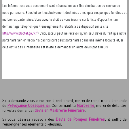
Si la demande vous concerne directement, merci de remplir une demande
de
Prévoyance Obsèques ici
. Concernant la
Marbrerie
, merci de détailler
ici votre demande:
devis en Marbrerie Funéraire
.
Si vous désirez recevoir des
Devis de Pompes Funèbres
, il suffit de
renseigner les éléments ci-dessus.