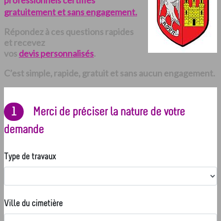
professionnels certifiés
gratuitement et sans engagement.
Répondez à ces questions rapides
et recevez
vos
devis personnalisés
.
C’est simple, rapide, gratuit et sans aucun engagement.