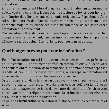
doivent prévoir un budget d’un peu plus de 3 000 euros pour une
crémation.
En outre, la famille est libre d’organiser au crématorium la cérémonie
qu’elle veut entreprendre. Il peut s’agir de lecture de textes pour honorer
la mémoire du défunt, chant, cérémonie religieuse… Rappelons qu’une
loi sur les libertés des funérailles est votée en 1887 autorisant toute
personne majeure ou émancipée à choisir son mode de sépulture entre
crémation ou enterrement.
L’incinération offre de nombreux avantages : un service moins cher
comparé à un enterrement, une cérémonie funéraire plus simple, une
démarche rapide et plus réconfortante pour certains proches…
Quel budget prévoir pour une incinération ?
Pour l’incinération on utilise souvent des essences moins précieuses
pour le cercueil. Ils sont même parfois en carton. En 2013, plus de 30%
des défunts ont fait le choix de la crémation. Ce nombre devrait dépasser
les 50% d’ici 2030. L’incinération du corps, aussi appelée crémation est
l’une des deux options possibles pour ses obsèques.
Si leur dispersion dans le « jardin du souvenir » ou en pleine nature est
souvent gratuite, leur placement dans un caveau déjà existant à Agen
passe par le payement de frais d’ouverture de sépulture d’environ 250
euros. Quant à la religion protestante, la
crémation
est permise dès
1887, c’est-à-dire dès sa légalisation.
Le prix de l’
incinération
varie selon la distance entre le crématorium et
Agen.